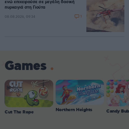
ενώ επιχειρούσε σε μεγάλη δασική
πυρκαγιά στη Γιούτα
1
08.08.2026, 09:34
Games
Northern Heights
Candy Bub
Cut The Rope