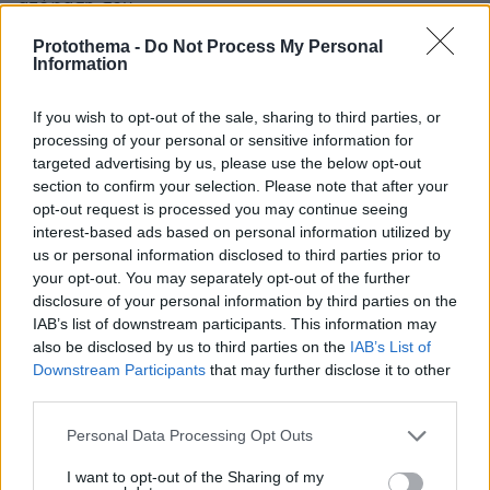
απόφαση σου.
ΑΠΑΝΤΗΣΗ
Protothema -
Do Not Process My Personal
Information
If you wish to opt-out of the sale, sharing to third parties, or
processing of your personal or sensitive information for
Δοξιάδη! Αυτή η ευθιξία θα σας φάει!
targeted advertising by us, please use the below opt-out
29.04.2025, 16:55
section to confirm your selection. Please note that after your
Δεν είχες κανένα λόγο να παραιτηθείς! Όπως και ο
opt-out request is processed you may continue seeing
άλλος ο Καραμανλής (όχι ο σουβλακοφάγος, καλό
interest-based ads based on personal information utilized by
τομάρι είναι αυτός...). Γιατί βάζετε τον εαυτό σας από
us or personal information disclosed to third parties prior to
μόνοι σας στη θέση απολογούμενου;;;
your opt-out. You may separately opt-out of the further
disclosure of your personal information by third parties on the
ΑΠΑΝΤΗΣΗ
IAB’s list of downstream participants. This information may
also be disclosed by us to third parties on the
IAB’s List of
Για τα εκατομμύρια που χρωστα η εταιρεία
Downstream Participants
that may further disclose it to other
third parties.
29.04.2025, 16:53
Που ησουν εκπροσωπος, θα πεις κατι? Μπα?
Please note that this website/app uses one or more Google
Personal Data Processing Opt Outs
Μετανιωνεις για τις απατες? Μπααααααα
services and may gather and store information including but
ΑΠΑΝΤΗΣΗ
not limited to your visit or usage behaviour. You may click to
I want to opt-out of the Sharing of my