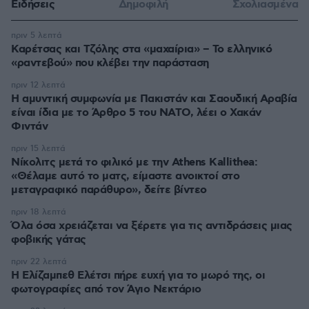
Ειδήσεις
Δημοφιλή
Σχολιασμένα
πριν 5 λεπτά
Καρέτσας και Τζόλης στα «μαχαίρια» – Το ελληνικό
«ραντεβού» που κλέβει την παράσταση
πριν 12 λεπτά
Η αμυντική συμφωνία με Πακιστάν και Σαουδική Αραβία
είναι ίδια με το Άρθρο 5 του ΝΑΤΟ, λέει ο Χακάν
Φιντάν
πριν 15 λεπτά
Νίκολιτς μετά το φιλικό με την Athens Kallithea:
«Θέλαμε αυτό το ματς, είμαστε ανοικτοί στο
μεταγραφικό παράθυρο», δείτε βίντεο
πριν 18 λεπτά
Όλα όσα χρειάζεται να ξέρετε για τις αντιδράσεις μιας
φοβικής γάτας
πριν 22 λεπτά
Η Ελίζαμπεθ Ελέτσι πήρε ευχή για το μωρό της, οι
φωτογραφίες από τον Άγιο Νεκτάριο