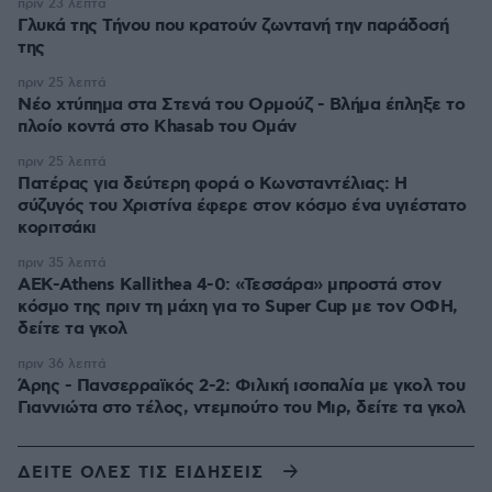
πριν 23 λεπτά
Γλυκά της Τήνου που κρατούν ζωντανή την παράδοσή
της
πριν 25 λεπτά
Νέο χτύπημα στα Στενά του Ορμούζ - Βλήμα έπληξε το
πλοίο κοντά στο Khasab του Ομάν
πριν 25 λεπτά
Πατέρας για δεύτερη φορά ο Κωνσταντέλιας: Η
σύζυγός του Χριστίνα έφερε στον κόσμο ένα υγιέστατο
κοριτσάκι
πριν 35 λεπτά
ΑΕΚ-Athens Kallithea 4-0: «Τεσσάρα» μπροστά στον
κόσμο της πριν τη μάχη για το Super Cup με τον ΟΦΗ,
δείτε τα γκολ
πριν 36 λεπτά
Άρης - Πανσερραϊκός 2-2: Φιλική ισοπαλία με γκολ του
Γιαννιώτα στο τέλος, ντεμπούτο του Μιρ, δείτε τα γκολ
ΔΕΙΤΕ ΟΛΕΣ ΤΙΣ ΕΙΔΗΣΕΙΣ