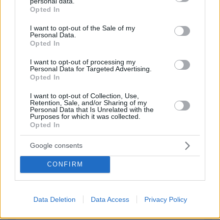
personal data.
grant or deny consent to Google and its third-party tags to
Opted In
use your data for below specified purposes in below Google
consent section.
I want to opt-out of the Sale of my
ΦΟΡΤΩΣΗ ΠΕΡΙΣΣΟΤΕΡΩΝ ΣΧΟΛΙΩΝ
Personal Data.
Opted In
I want to opt-out of processing my
ΠΡΟΣΘΗΚΗ ΣΧΟΛΙΟΥ
Personal Data for Targeted Advertising.
Opted In
ΌΝΟΜΑ *
I want to opt-out of Collection, Use,
Retention, Sale, and/or Sharing of my
Personal Data that Is Unrelated with the
Purposes for which it was collected.
Opted In
Google consents
EMAIL
CONFIRM
Data Deletion
Data Access
Privacy Policy
ΣΧΌΛΙΟ *