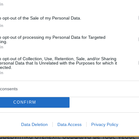
ς ΝΔ, πλην όμως είναι αντιμέτωποι και με το
In
ψηλό κόστος ζωής. Οι συνταξιούχοι παράλληλ
 συντάξεις, χωρίς δώρα, ενώ αποτελούν
o opt-out of the Sale of my Personal Data.
In
ξης και του οικογενειακού προϋπολογισμού.
ρκετοί δεν είδαν αυξήσεις λόγω της
to opt-out of processing my Personal Data for Targeted
ing.
διαφοράς του νόμου Κατρούγκαλου που δεν
In
εί για όλους. Υπ' αυτή την έννοια, η στήριξή
o opt-out of Collection, Use, Retention, Sale, and/or Sharing
σιμη για την κυβέρνηση.
ersonal Data that Is Unrelated with the Purposes for which it
lected.
In
consents
 στελέχη απαντούσαν στη μομφή περί πρόωρω
 (αντί του συνηθισμένου φόρουμ της
ΔΕΘ
),
CONFIRM
 πρώτα δημιουργείται ο δημοσιονομικός χώρο
έμεται εν είδει κοινωνικού μερίσματος, χωρίς
Data Deletion
Data Access
Privacy Policy
αλεύεται η δημοσιονομική σταθερότητα. Όπω
βερνητικά στελέχη, σύμφωνα με τους νέους