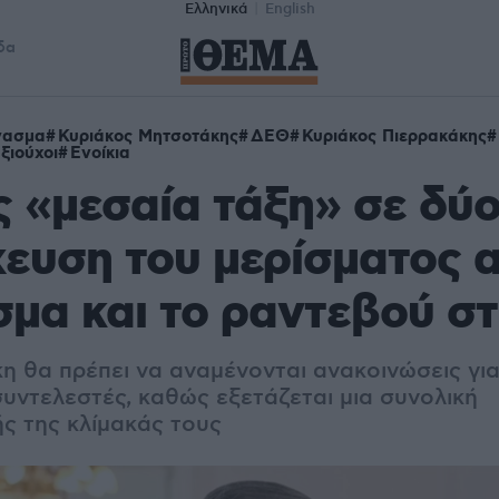
Ελληνικά
English
δα
νασμα
Κυριάκος Μητσοτάκης
ΔΕΘ
Κυριάκος Πιερρακάκης
ξιούχοι
Ενοίκια
 «μεσαία τάξη» σε δύο
χευση του μερίσματος 
μα και το ραντεβού σ
η θα πρέπει να αναμένονται ανακοινώσεις γι
υντελεστές, καθώς εξετάζεται μια συνολική
 της κλίμακάς τους