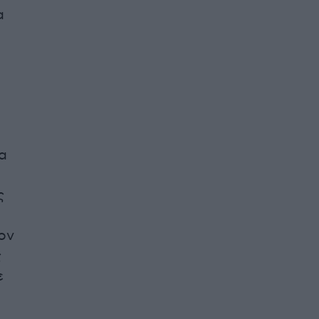
α
α
ς
ον
ς
ε