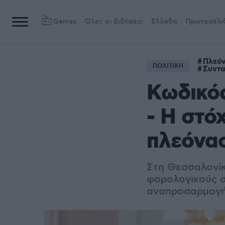
Games
Όλες οι Ειδήσεις
Ελλάδα
Πρωτοσέλι
Πλεό
ΠΟΛΙΤΙΚΗ
Συντα
Κωδικός
- Η στό
πλεόνασ
Στη Θεσσαλονίκ
φορολογικούς σ
αναπροσαρμογής