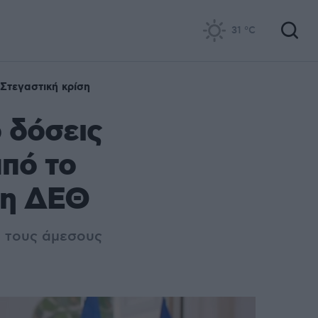
31
°C
Στεγαστική κρίση
 δόσεις
από το
τη ΔΕΘ
α τους άμεσους