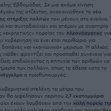
άλης Εβδομάδας. Σε μια ακόμα κίνηση
έγχου της ατζέντας, ανακοινώθηκε το
νέο
μης στήριξης πολιτών
που μένουν στο ενοίκιο,
λά και συνταξιούχων και ατόμων με αναπηρία
ς «εκρηκτικής» πορείας του
πλεονάσματος
γι
ην κυβέρνηση να έχει έτσι περιθώριο για
 δαπάνες και «κοινωνικό» μέρισμα. Ή αλλιώς,
 νιώθει, φροντίζει και προσπαθεί συνέχεια για
 ζωή, επιδιώκοντας η επιτυχία των αριθμών να
ευημερία των πολλών», όπως το έθεσε κατά το
διάγγελμα
ο πρωθυπουργός.
υβερνητικά στελέχη, τα μέτρα που
αν θα ωφελήσουν περίπου
2,7 εκατομμύρια
οποίοι έχουν λαμβάνειν από την
καλή πορεία τη
ι την πολύ καλύτερη απόδοση της προσπάθει