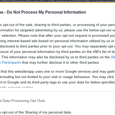
ς της φοροδιαφυγής. Υπάρχει, βεβαίως, και μ
ma -
Do Not Process My Personal Information
ική πίσω από τις πρωθυπουργικές εξαγγελίες,
ς είχε γράψει το protothema.gr. Πιο
to opt-out of the sale, sharing to third parties, or processing of your per
, ο κ. Μητσοτάκης εδώ και εβδομάδες έλεγε
formation for targeted advertising by us, please use the below opt-out s
λητές του ότι η κυβέρνηση αναζητά
λύσεις ou
r selection. Please note that after your opt-out request is processed y
eing interest-based ads based on personal information utilized by us or
α την αντιμετώπιση της
στεγαστικής κρίσης
, με
disclosed to third parties prior to your opt-out. You may separately opt-
 πολλοί πολίτες δεν μπορούσαν να τα βγάλου
losure of your personal information by third parties on the IAB’s list of
 αυτών και πολλοί νέοι ως 40 ετών ή φοιτητές
. This information may also be disclosed by us to third parties on the
IA
Participants
that may further disclose it to other third parties.
εται και στις δημοσκοπήσεις που έχει στην
ο Μέγαρο Μαξίμου. Σε αυτή την ηλικιακή ομάδ
 that this website/app uses one or more Google services and may gath
including but not limited to your visit or usage behaviour. You may click 
της ΝΔ είναι δυσανάλογες με τις απώλειες σε
 to Google and its third-party tags to use your data for below specifi
ικές ομάδες.
ogle consent section.
l Data Processing Opt Outs
ς
συνταξιούχους
, αυτοί αποτελούν ένα συνεπέ
o opt-out of the Sharing of my personal data.