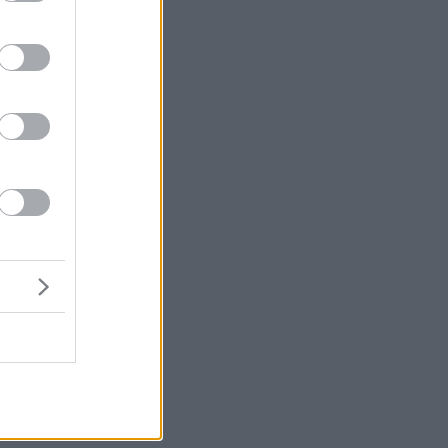
α
ν
ς
ς