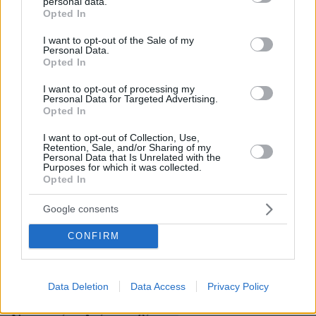
personal data.
πρόσωπο σε βάρος του οποίου έχει εκδοθεί
grant or deny consent to Google and its third-party tags to
Opted In
use your data for below specified purposes in below Google
απόφαση απέλασης έχει μετακινηθεί σε άλλη
consent section.
I want to opt-out of the Sale of my
ευρωπαϊκή χώρα από εκείνη που εξέδωσε την
Personal Data.
απόφαση.
Opted In
I want to opt-out of processing my
Φωτογραφία: Shutterstock
Personal Data for Targeted Advertising.
Opted In
Ειδήσεις σήμερα:
I want to opt-out of Collection, Use,
Retention, Sale, and/or Sharing of my
Personal Data that Is Unrelated with the
Purposes for which it was collected.
Τραγωδία στη Μαγνησία: Νεκρή 20χρονη σε
Opted In
τροχαίο, στη ΜΕΘ οι γονείς της
Google consents
Παλλήνη: Χειροπέδες σε οδηγό αυτοκινήτου
CONFIRM
που έτρεχε με 200 χλμ/ώρα στην Περιφερειακή
Υμηττού χθες βράδυ
Data Deletion
Data Access
Privacy Policy
Η Κόνι Μεταξά τραγουδάει «Τρύπες» στο