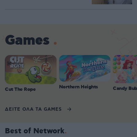
Games
Northern Heights
Candy Bub
Cut The Rope
ΔΕΙΤΕ ΟΛΑ ΤΑ GAMES
Best of Network