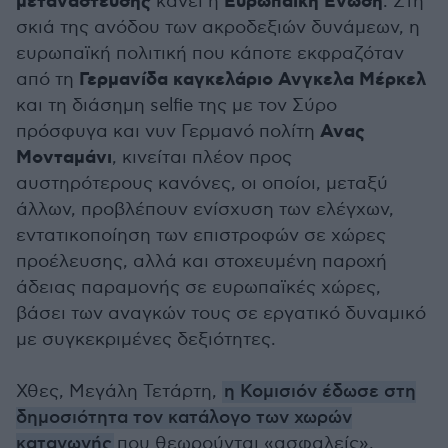
μετανάστευσης
Ευρωπαϊκή Ενωση
κάνει η
. Στη
σκιά της ανόδου των ακροδεξιών δυνάμεων, η
ευρωπαϊκή πολιτική που κάποτε εκφραζόταν
Γερμανίδα καγκελάριο Ανγκελα Μέρκελ
από τη
και τη διάσημη selfie της με τον Σύρο
Ανας
πρόσφυγα και νυν Γερμανό πολίτη
Μονταμάνι
, κινείται πλέον προς
αυστηρότερους κανόνες, οι οποίοι, μεταξύ
άλλων, προβλέπουν ενίσχυση των ελέγχων,
εντατικοποίηση των επιστροφών σε χώρες
προέλευσης, αλλά και στοχευμένη παροχή
άδειας παραμονής σε ευρωπαϊκές χώρες,
βάσει των αναγκών τους σε εργατικό δυναμικό
με συγκεκριμένες δεξιότητες.
Χθες, Μεγάλη Τετάρτη,
η Κομισιόν έδωσε στη
δημοσιότητα τον κατάλογο των χωρών
καταγωγής
που θεωρούνται «ασφαλείς»,