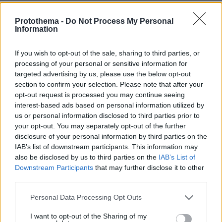
Μία ακόμη παράμετρος που μπαίνει στην
εξίσωση για τη νόμιμη μετανάστευση είναι η
Protothema -
Do Not Process My Personal
Information
ασφάλεια και ο έλεγχος όσων θα τους δίνεται
άδεια νόμιμης και μόνιμης μετανάστευσης
If you wish to opt-out of the sale, sharing to third parties, or
στην Ευρώπη. Ηδη, πάντως, στο πλαίσιο της
processing of your personal or sensitive information for
νέας πολιτικής, η απέλαση είναι μονόδρομος
targeted advertising by us, please use the below opt-out
section to confirm your selection. Please note that after your
για όσους κρίνονται επικίνδυνοι για την
opt-out request is processed you may continue seeing
ασφάλεια των χωρών-μελών της Ε.Ε. Στο ίδιο
interest-based ads based on personal information utilized by
πλαίσιο, η Ε.Ε. κινείται στην κατεύθυνση να
us or personal information disclosed to third parties prior to
υπάρχουν κοινές διαδικασίες για την απέλαση
your opt-out. You may separately opt-out of the further
παράνομων μεταναστών που δεν δικαιούνται
disclosure of your personal information by third parties on the
IAB’s list of downstream participants. This information may
Κομισιόν
καθεστώς προστασίας, ενώ η
also be disclosed by us to third parties on the
IAB’s List of
προτείνει παράλληλα οι δικαστικές αποφάσεις
Downstream Participants
that may further disclose it to other
επιστροφών να αναγνωρίζονται σε όλες τις
third parties.
χώρες της Ενωσης, ώστε να μην χρειάζεται να
Please note that this website/app uses one or more Google
Personal Data Processing Opt Outs
κινηθεί νέα διαδικασία με το ίδιο αντικείμενο
services and may gather and store information including but
σε άλλο κράτος-μέλος, αν στο μεταξύ το
not limited to your visit or usage behaviour. You may click to
I want to opt-out of the Sharing of my