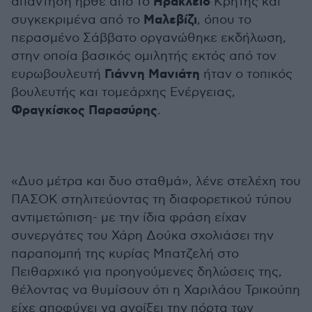
Ηράκλειο
απάντηση ήρθε από το
Κρήτης και
Μαλεβίζι
συγκεκριμένα από το
, όπου το
περασμένο Σάββατο οργανώθηκε εκδήλωση,
στην οποία βασικός ομιλητής εκτός από τον
Γιάννη Μανιάτη
ευρωβουλευτή
ήταν ο τοπικός
βουλευτής και τομεάρχης Ενέργειας,
Φραγκίσκος Παρασύρης
.
«Δυο μέτρα και δυο σταθμά», λένε στελέχη του
ΠΑΣΟΚ στηλιτεύοντας τη διαφορετικού τύπου
αντιμετώπιση- με την ίδια φράση είχαν
συνεργάτες του Χάρη Δούκα σχολιάσει την
παραπομπή της κυρίας Μπατζελή στο
Πειθαρχικό για προηγούμενες δηλώσεις της,
θέλοντας να θυμίσουν ότι η Χαριλάου Τρικούπη
είχε αποφύγει να ανοίξει την πόρτα των