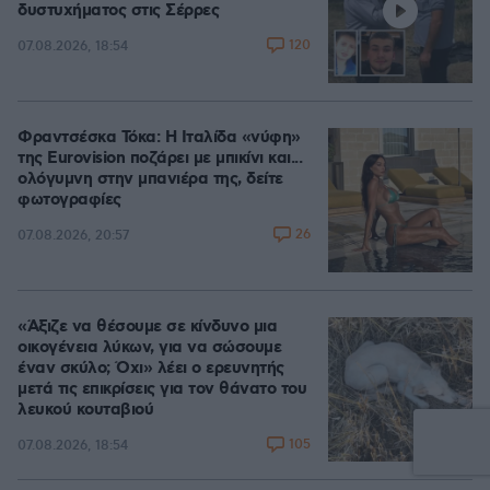
δυστυχήματος στις Σέρρες
120
07.08.2026, 18:54
Φραντσέσκα Τόκα: Η Ιταλίδα «νύφη»
της Eurovision ποζάρει με μπικίνι και...
ολόγυμνη στην μπανιέρα της, δείτε
φωτογραφίες
26
07.08.2026, 20:57
«Άξιζε να θέσουμε σε κίνδυνο μια
οικογένεια λύκων, για να σώσουμε
έναν σκύλο; Όχι» λέει ο ερευνητής
μετά τις επικρίσεις για τον θάνατο του
λευκού κουταβιού
105
07.08.2026, 18:54