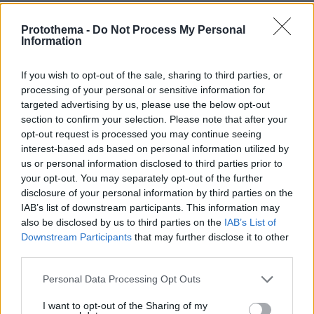
Λάζαρου Κυρίζογλου για να την ακυρώσουν (ο
τοπικός δήμος έδινε την αίθουσα). Επειδή η
Protothema -
Do Not Process My Personal
Information
αναφορά έγινε δημόσια από τον Γραμματέα
της Τοπικής, για το "κομματικό μαντρόσκυλο" ο
If you wish to opt-out of the sale, sharing to third parties, or
μόνος δρόμος είναι η παραίτηση του αλλιώς η
processing of your personal or sensitive information for
ηγεσία είναι απολύτως υπεύθυνη για τις
targeted advertising by us, please use the below opt-out
πλάτες που ζητάνε οι άνθρωποι Ανδρουλάκη
section to confirm your selection. Please note that after your
opt-out request is processed you may continue seeing
από τα δεξιά συστήματα χωρίς να ξέρουμε
interest-based ads based on personal information utilized by
γιατί πιστεύουν ότι αυτά θα τους παρέχουν
us or personal information disclosed to third parties prior to
προστασία».
your opt-out. You may separately opt-out of the further
disclosure of your personal information by third parties on the
IAB’s list of downstream participants. This information may
Ειδήσεις σήμερα:
also be disclosed by us to third parties on the
IAB’s List of
Downstream Participants
that may further disclose it to other
Τα πανεπιστήμια Γάνδης και Πίζας διαψεύδουν
third parties.
το πόρισμα του ΕΟΔΑΣΑΑΜ για την
Please note that this website/app uses one or more Google
Personal Data Processing Opt Outs
πυρόσφαιρα στα Τέμπη - Τα ψέματα για
services and may gather and store information including but
παράνομο φορτίο στο τρένο
not limited to your visit or usage behaviour. You may click to
I want to opt-out of the Sharing of my