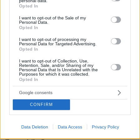
personal data.
grant or deny consent to Google and its third-party tags to
Opted In
use your data for below specified purposes in below Google
Άγριο επεισόδιο με 40χρονο που έκανε
consent section.
ρεσάλτο σε βάρκα 22χρονου στις ΗΠΑ - Το
I want to opt-out of the Sale of my
Personal Data.
βίντεο που «έγραψε» 15 εκατ. views στο
Opted In
Facebook
I want to opt-out of processing my
Personal Data for Targeted Advertising.
Opted In
Από τα βόρεια ξεκίνησε η ψυχρή εισβολή: Με
χιονοθύελλα ξημέρωσε η Θεσσαλονίκη, χιόνια
I want to opt-out of Collection, Use,
Retention, Sale, and/or Sharing of my
στη Βόρεια Ελλάδα
Personal Data that Is Unrelated with the
Purposes for which it was collected.
Opted In
protothema.gr στο Google News
Ακολουθήστε το
Google consents
και μάθετε πρώτοι όλες τις ειδήσεις
CONFIRM
Ειδήσεις
Δείτε όλες τις τελευταίες
από την Ελλάδα
και τον Κόσμο, τη στιγμή που συμβαίνουν, στο
Protothema.gr
Data Deletion
Data Access
Privacy Policy