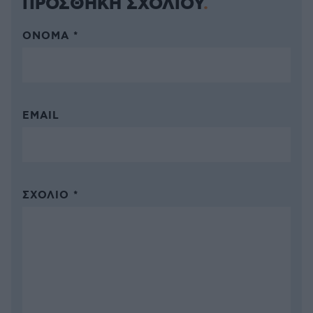
ΠΡΟΣΘΗΚΗ ΣΧΟΛΙΟΥ
ΌΝΟΜΑ *
EMAIL
ΣΧΌΛΙΟ *