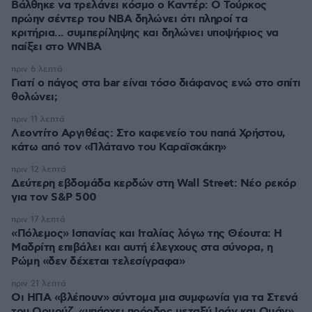
Βάλθηκε να τρελάνει κόσμο ο Καντέρ: Ο Τούρκος
πρώην σέντερ του NBA δηλώνει ότι πληροί τα
κριτήρια... συμπερίληψης και δηλώνει υποψήφιος να
παίξει στο WNBA
πριν 6 λεπτά
Γιατί ο πάγος στα bar είναι τόσο διάφανος ενώ στο σπίτι
θολώνει;
πριν 11 λεπτά
Λεοντίτο Αργιθέας: Στο καφενείο του παπά Χρήστου,
κάτω από τον «Πλάτανο του Καραϊσκάκη»
πριν 12 λεπτά
Δεύτερη εβδομάδα κερδών στη Wall Street: Νέο ρεκόρ
για τον S&P 500
πριν 17 λεπτά
«Πόλεμος» Ισπανίας και Ιταλίας λόγω της Θέουτα: Η
Μαδρίτη επιβάλει και αυτή έλεγχους στα σύνορα, η
Ρώμη «δεν δέχεται τελεσίγραφα»
πριν 21 λεπτά
Οι ΗΠΑ «βλέπουν» σύντομα μια συμφωνία για τα Στενά
του Ορμούζ, «υπάρχει πρόοδος μεταξύ Ιράν και Ομάν»