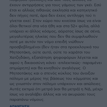
έχουν αντιρρήσεις για τους γάμους των γκέι. Εσύ
έτσι κι αλλιώς πιθανώς εκκλησία και κατηχητικό
δεν πήγες ποτέ, άρα δεν έχεις αντίληψη τού τι
γίνεται εκεί. Στον χώρο που κινείσαι ίσως να είναι
όλοι θετικοί στα νέα ήθη και στα 52+ φύλα, αλλά
υπάρχει κι άλλος κόσμος, αόρατος ίσως σε σένα,
μεγαλυτέρας ηλικίας που δεν θα συμφιλιωθούν
ποτέ με αυτόν τον νόμο επειδή νιώθουν
προσβεβλημένοι (δεν ήταν στα προεκλογικά του
Μητσοτάκη, ούτε αυτό, ούτε το χαράτσι του
Χατζηδάκη, εξαπάτηση ψηφοφόρων λέγεται και
αφού η δικαιοσύνη κάνει -επιλεκτικώς- παραμένει
ατιμώρητη) και θα κινηθούν αναλόγως. Ο
Μητσοτάκης και ο στενός κύκλος του άνοιξαν
πόλεμο με μέρος της βάσεως του κόμματος και
ως γνωστόν στον πόλεμο υπάρχουν και απώλειες.
Αυτές εκτιμώ ότι μετρά (και θα μετρά) η ΝΔ, μέχρι
ίσως να αναλάβει άλλος και να ακυρώσει τους
παραπάνω νόμους.
ΑΠΑΝΤΗΣΗ