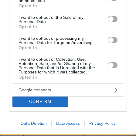
personal data.
grant or deny consent to Google and its third-party tags to
Opted In
use your data for below specified purposes in below Google
consent section.
I want to opt-out of the Sale of my
Personal Data.
Opted In
I want to opt-out of processing my
Personal Data for Targeted Advertising.
Opted In
I want to opt-out of Collection, Use,
Retention, Sale, and/or Sharing of my
Personal Data that Is Unrelated with the
Purposes for which it was collected.
Opted In
Google consents
CONFIRM
protothema.gr στο Google News
Ακολουθήστε το
και μάθετε πρώτοι όλες τις ειδήσεις
Data Deletion
Data Access
Privacy Policy
Ειδήσεις
Δείτε όλες τις τελευταίες
από την Ελλάδα