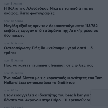
πριν 8 λεπτά
Η βόλτα της Αλεξάνδρας Νίκα με τα παιδιά της με
σκάφος, δείτε φωτογραφίες
πριν 10 λεπτά
Μεγάλη έξοδος πριν τον Δεκαπενταύγουστο: 113.782
επιβάτες έφυγαν από τα λιμάνια της Αττικής μέσα σε
δύο ημέρες
πριν 12 λεπτά
Οστεοπόρωση: Πώς θα «χτίσουμε» γερά οστά – 5
τρόποι
πριν 13 λεπτά
Πώς να κάνετε «summer cleaning» στις φιλίες σας
πριν 16 λεπτά
Ένα παλιό βίντεο με τις χορευτικές ικανότητες του Tom
Holland έχει εντυπωσιάσει το διαδίκτυο
πριν 20 λεπτά
Στον εισαγγελέα ο ιδιοκτήτης του beach bar για τον
θάνατο του 4χρονου στην Πάρο - Τι ερευνούν οι Αρχές
πριν 26 λεπτά