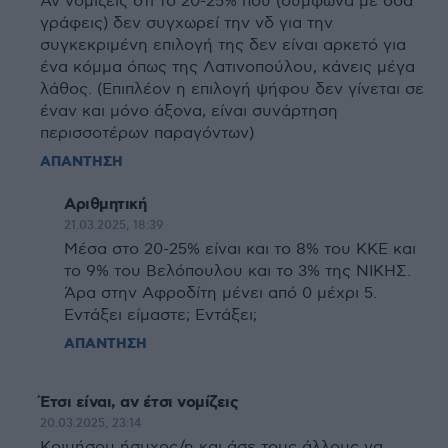
Αν νομίζεις ότι το 20-25% που (σύμφωνα με όσα
γράφεις) δεν συγχωρεί την νδ για την
συγκεκριμένη επιλογή της δεν είναι αρκετό για
ένα κόμμα όπως της Λατινοπούλου, κάνεις μέγα
λάθος. (Επιπλέον η επιλογή ψήφου δεν γίνεται σε
έναν και μόνο άξονα, είναι συνάρτηση
περισσοτέρων παραγόντων)
ΑΠΑΝΤΗΣΗ
Αριθμητική
21.03.2025, 18:39
Μέσα στο 20-25% είναι και το 8% του ΚΚΕ και
το 9% του Βελόπουλου και το 3% της ΝΙΚΗΣ.
Άρα στην Αφροδίτη μένει από 0 μέχρι 5.
Εντάξει είμαστε; Εντάξει;
ΑΠΑΝΤΗΣΗ
Έτσι είναι, αν έτσι νομίζεις
20.03.2025, 23:14
Κοιμήσου ήσυχος/η και άσε τους άλλους να