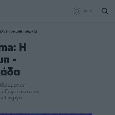
34
°C
αλντ Τραμπ
Τουρκία
ma: Η
μπ -
λάδα
 Ιδρύματος
 εξηγεί μέσα σε
ον Γιώργο