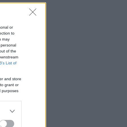
να
ι
»
sonal or
ection to
ou may
 personal
out of the
 downstream
B’s List of
er and store
to grant or
ed purposes