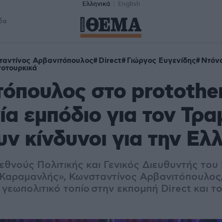
Ελληνικά
English
δα
αντίνος Αρβανιτόπουλος
Direct
Γιώργος Ευγενίδης
Ντόν
οτουρκικά
όπουλος στο protothe
α εμπόδιο για τον Τρα
ν κίνδυνοι για την Ελ
εθνούς Πολιτικής και Γενικός Διευθυντής του
Καραμανλής», Κωνσταντίνος Αρβανιτόπουλος,
 γεωπολιτικό τοπίο στην εκπομπή Direct και τ