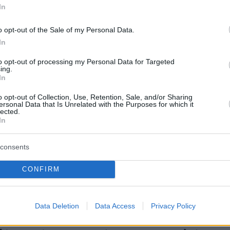
In
o opt-out of the Sale of my Personal Data.
In
μή, ο κ. Αρβανιτόπουλος εξηγεί γιατί η Ευρώπη
to opt-out of processing my Personal Data for Targeted
ing.
ιά της γεωπολιτική σημασία για τις ΗΠΑ, ενώ
In
 στη Γηραιά Ήπειρο και τις ισορροπίες που
o opt-out of Collection, Use, Retention, Sale, and/or Sharing
αι σε αυτή υπογραμμίζει ότι «οι γενεσιουργέ
ersonal Data that Is Unrelated with the Purposes for which it
lected.
αμπισμού» δεν είναι πια μόνο αμερικανικό
In
consents
CONFIRM
δα
, οι κίνδυνοι του νέου περιβάλλοντος είναι
μαστε ένα μικρό κράτος-έθνος που βασίστηκε
ομιμότητα, αλλά τώρα το πρόταγμα είναι η
Data Deletion
Data Access
Privacy Policy
δοποιεί ο Καθηγητής. Η Τουρκία, ως