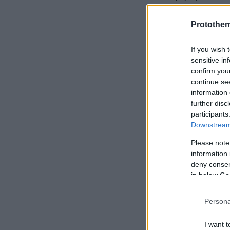
Πόλεμος
, άρ
αισθάνεται βα
Protothe
δηλώνει.
If you wish 
sensitive in
confirm you
continue se
information 
further disc
participants
Downstream 
Please note
information 
deny consent
in below Go
Persona
I want t