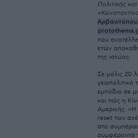
Πολιτικής κα
«Κωνσταντίν
Αρβανιτόπου
protothema.
που ανατέλλε
ετών αποκαθη
της ισχύος.
Σε μόλις 20 
γεωπολιτικό τ
εμπόδιο σε μ
και πώς η Κί
Αμερικής. «Η
reset των σχ
στο συμπέρασ
συμφέροντά τ