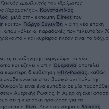
ι Γενικός Διευθυντής του Ιδρύματος
ος Καραμανλής»
,
Κωνσταντίνος
λος
, μιλά στην εκπομπή
Direct
του
gr
και τον
Γιώργο Ευγενίδη
για τη νέα εποχή
ι, όπου «όλες οι παραδοχές των τελευταίων 7
λώνονται» και κυρίαρχο πλέον είναι το δόγμα
λεπτά, ο καθηγητής περιγράφει το νέο
οπίο και εξηγεί γιατί η
Ουκρανία
αποτελεί
ια ευρύτερη διευθέτηση
ΗΠΑ-Ρωσίας
, καθώς
να αναδεικνύεται στον βασικό αντίπαλο της
 Ουκρανία είναι ένα εμπόδιο σε μία προσπάθε
έσεων Αμερικής Ρωσίας. Η Αμερική έχει φτάσε
μα ότι η κυρίαρχη πρόκληση για τα
ης είναι η
Κίνα
. Δεν έχει νόημα ο
Ψυχρός