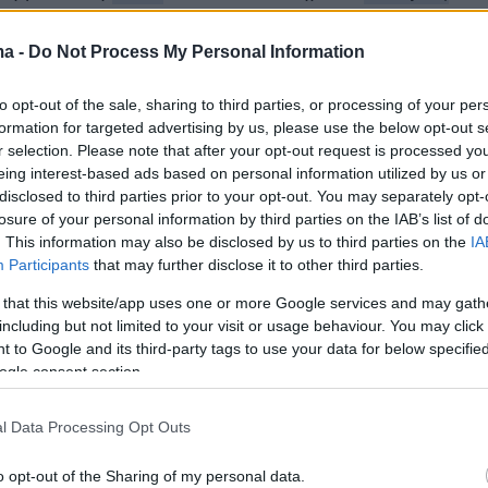
α πάμε σε μία διευθέτηση. Ο
Ζελένσκι πρέπει 
θιά μοναξιά, γιατί η Αμερική τον εγκαταλείπε
ma -
Do Not Process My Personal Information
to opt-out of the sale, sharing to third parties, or processing of your per
formation for targeted advertising by us, please use the below opt-out s
r selection. Please note that after your opt-out request is processed y
eing interest-based ads based on personal information utilized by us or
disclosed to third parties prior to your opt-out. You may separately opt-
losure of your personal information by third parties on the IAB’s list of
. This information may also be disclosed by us to third parties on the
IA
Participants
that may further disclose it to other third parties.
 that this website/app uses one or more Google services and may gath
including but not limited to your visit or usage behaviour. You may click 
 to Google and its third-party tags to use your data for below specifi
ogle consent section.
l Data Processing Opt Outs
o opt-out of the Sharing of my personal data.