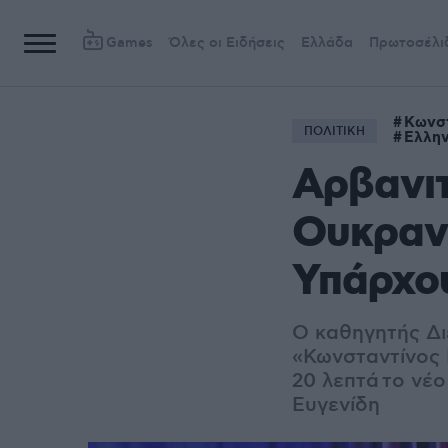
Games
Όλες οι Ειδήσεις
Ελλάδα
Πρωτοσέλι
Κωνστ
ΠΟΛΙΤΙΚΗ
Ελλην
Αρβανιτ
Ουκρανί
Υπάρχου
Ο καθηγητής Δι
«Κωνσταντίνος 
20 λεπτά το νέο
Ευγενίδη