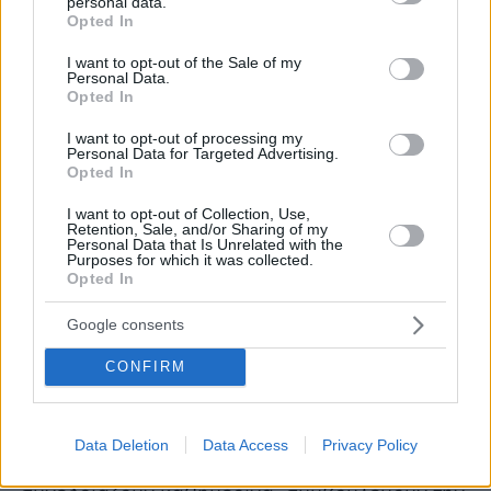
personal data.
πράξη ότι μπορούμε, προτάσσοντας την
grant or deny consent to Google and its third-party tags to
Opted In
use your data for below specified purposes in below Google
ασφάλεια και την υγεία των πολιτών ως
consent section.
I want to opt-out of the Sale of my
απόλυτη προτεραιότητα, να μην
Personal Data.
υπονομεύσουμε ταυτόχρονα και την οικονομική
Opted In
δραστηριότητα, όχι μόνο της Σαντορίνης αλλά
I want to opt-out of processing my
συνολικά της ελληνικής οικονομίας, καθώς -το
Personal Data for Targeted Advertising.
Opted In
γνωρίζετε πολύ καλά- ο τουρισμός αποτελεί
έναν κρίσιμο πυλώνα της αναπτυξιακής
I want to opt-out of Collection, Use,
Retention, Sale, and/or Sharing of my
δυναμικής της χώρας. Ξαναβρισκόμαστε,
Personal Data that Is Unrelated with the
Purposes for which it was collected.
λοιπόν, σήμερα στον ίδιο χώρο, εν μέσω ενός
Opted In
γεωλογικού φαινομένου αυτή τη φορά. Μιας
και κάνατε την αρχική τοποθέτηση, θέλω να
Google consents
σας πω ότι η πολιτεία στο ζήτημα αυτό, και
CONFIRM
στον τομέα της ενημέρωσης, λειτουργεί
απολύτως συντεταγμένα: έχει συγκεκριμένες
Επιτροπές Εκτίμησης Σεισμικού Κινδύνου,
Data Deletion
Data Access
Privacy Policy
Ηφαιστειακού Κινδύνου. Αυτές οι Επιτροπές