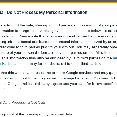
ει τον εκλογικό στόχο «ούτε δραχμιστές, ούτ
θα υπάρχουν στη δική του κυβέρνηση.
ma -
Do Not Process My Personal Information
ότι δεν πρόκειται να συνεργαστεί με τη Νέα
to opt-out of the sale, sharing to third parties, or processing of your per
ηλώνει ότι είναι άκαιρη η συνεργασία περί
formation for targeted advertising by us, please use the below opt-out s
καθώς ουδείς γνωρίζει από τώρα τους
r selection. Please note that after your opt-out request is processed y
υσχετισμούς που θα προκύψουν από τις εθνικέ
eing interest-based ads based on personal information utilized by us or
disclosed to third parties prior to your opt-out. You may separately opt-
27 και υπενθυμίζει ότι είναι στρατηγική
losure of your personal information by third parties on the IAB’s list of
ΠΑΣΟΚ η αυτόνομη πορεία και η διεκδίκηση
. This information may also be disclosed by us to third parties on the
IA
έναντι στη Νέα Δημοκρατία.
Participants
that may further disclose it to other third parties.
 that this website/app uses one or more Google services and may gath
including but not limited to your visit or usage behaviour. You may click 
 to Google and its third-party tags to use your data for below specifi
2,5 χρόνια θα αγωνιστούμε και θα τα
ogle consent section.
 Η διαφορά μας με τη Νέα Δημοκρατία έπεσε
το 10%», λέει αναφερόμενος στα βήματα που
l Data Processing Opt Outs
ΟΚ υπό την ηγεσία του. Και προσθέτει μέσω τ
έντευξής του στον ΣΚΑΙ ότι «τα στελέχη μας,
o opt-out of the Sharing of my personal data.