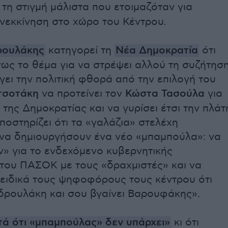
, τη στιγμή μάλιστα που ετοιμαζόταν για
νεκκίνηση στο χώρο του Κέντρου.
ρουλάκης
κατηγορεί τη
Νέα Δημοκρατία
ότι
νως το θέμα για να στρέψει αλλού τη συζήτησ
γει την πολιτική φθορά από την επιλογή του
τσοτάκη
να προτείνει τον
Κώστα Τασούλα
για
της Δημοκρατίας και να γυρίσει έτσι την πλάτ
ποστηρίζει ότι τα «γαλάζια» στελέχη
να δημιουργήσουν ένα νέο «μπαμπούλα»: να
» για το ενδεχόμενο κυβερνητικής
του ΠΑΣΟΚ με τους «δραχμιστές» και να
, ειδικά τους ψηφοφόρους τους κέντρου ότι
δρουλάκη και σου βγαίνει Βαρουφάκης».
τά ότι «μπαμπούλας» δεν υπάρχει»
κι ότι