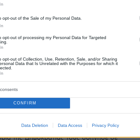
In
νε τις απόψεις τους στα όργανα του κόμματος»
o opt-out of the Sale of my Personal Data.
ές ότι ο κ. Ανδρουλάκης θα στραφεί σε κινήσε
In
πλοκή του
ΠΑΣΟΚ
από συζητήσεις που ανάβο
to opt-out of processing my Personal Data for Targeted
σωτερικό του, την ώρα που και ο
ΣΥΡΙΖΑ
ing.
In
 ανακτήσει δημοσκοπικά εδάφη και να
την «επιστροφή» του στη θέση της αξιωματικής
o opt-out of Collection, Use, Retention, Sale, and/or Sharing
ersonal Data that Is Unrelated with the Purposes for which it
ης μέσω βημάτων υπέρ της συνεργασίας με τη
lected.
In
ά
(μετά και την απόφασή της να ψηφίσει τη
λη, το προτεινόμενο από την Κουμουνδούρου
consents
την Προεδρία της Δημοκρατίας).
CONFIRM
 για νομοθετικές πρωτοβουλίες του ΠΑΣΟΚ 
έα Αριστερά δεν είναι ανέφικτος στόχος καθ
Data Deletion
Data Access
Privacy Policy
σε αρκετές φάσεις, όμως η επιλογή υποψηφίου
δρία της Δημοκρατίας τους οδήγησε σε