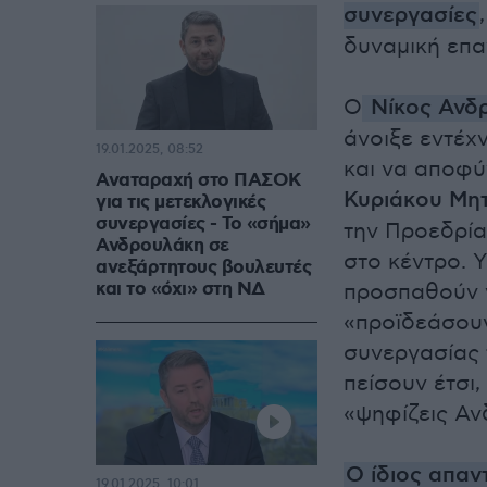
συνεργασίες
δυναμική επα
Ο
Νίκος Ανδ
άνοιξε εντέχ
19.01.2025, 08:52
και να αποφύ
Αναταραχή στο ΠΑΣΟΚ
Κυριάκου Μη
για τις μετεκλογικές
συνεργασίες - Το «σήμα»
την Προεδρία 
Ανδρουλάκη σε
στο κέντρο. Υ
ανεξάρτητους βουλευτές
και το «όχι» στη ΝΔ
προσπαθούν 
«προϊδεάσουν
συνεργασίας 
πείσουν έτσι
«ψηφίζεις Αν
Ο ίδιος απαν
19.01.2025, 10:01