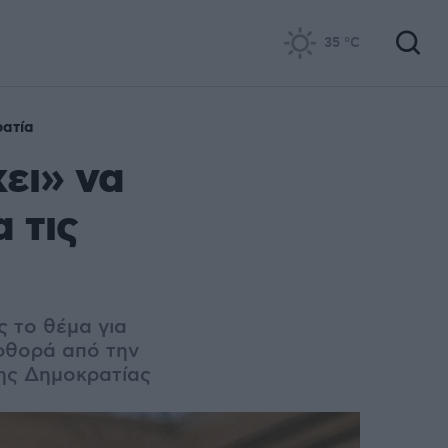
35
°C
ατία
ει» να
 τις
 το θέμα για
 φθορά από την
της Δημοκρατίας