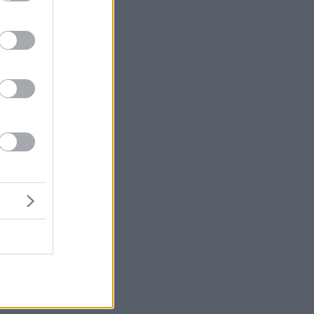
.
ις
υν
με
ώς