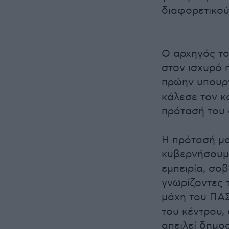
διαφορετικού
Ο αρχηγός τ
στον ισχυρό 
πρώην υπουρ
κάλεσε τον κ
πρότασή του α
Η πρότασή μο
κυβερνήσουμε
εμπειρία, σο
γνωρίζοντες τ
μάχη του ΠΑΣ
του κέντρου,
απειλεί δημο