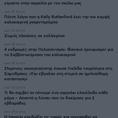
είμαστε στην παραλία με τον σκύλο μας
πριν 15 λεπτά
Πέντε λόγοι που η Kelly Rutherford έχει την πιο κομψή
καλοκαιρινή γκαρνταρόμπα
πριν 15 λεπτά
Ζωμός πλούσιος σε κολλαγόνο
πριν 18 λεπτά
4 εκδρομές στην Πελοπόννησο: Ιδανικοί προορισμοί για
τα Σαββατοκύριακα του καλοκαιριού
πριν 18 λεπτά
21χρονος ναυαγοσώστης έσωσε Ιταλίδα τουρίστρια στη
Σαμοθράκη: «Την έβγαλαν στη στεριά σε ημιλιπόθυμη
κατάσταση»
πριν 25 λεπτά
Τι θα συμβεί αν πίνουμε ένα σφηνάκι ελαιόλαδο κάθε
μέρα – Απαντά η Λίνσει που το δοκίμασε για 2
εβδομάδες
πριν 29 λεπτά
Η Ισπανία σχεδιάζει τις ταφές και προσπαθεί να