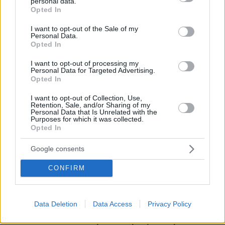
personal data.
02.12.2024, 16:32
grant or deny consent to Google and its third-party tags to
Opted In
Δένδιας: Η Τουρκία διατυπώνει με αυξανόμενο εύρος τις
use your data for below specified purposes in below Google
διεκδικήσεις της - Η Ευρώπη οφείλει να έχει αμυντικό
consent section.
I want to opt-out of the Sale of my
βραχίονα
Personal Data.
Opted In
I want to opt-out of processing my
Personal Data for Targeted Advertising.
ΡΟΗ ΕΙΔΗΣΕΩΝ
Opted In
Ειδήσεις
Δημοφιλή
Σχολιασμένα
I want to opt-out of Collection, Use,
Retention, Sale, and/or Sharing of my
Personal Data that Is Unrelated with the
Purposes for which it was collected.
πριν 9 λεπτά
Opted In
Ένοπλοι αυτονομιστές απειλούν τουρίστες και
αγοραστές κατοικιών στην Κορσική: «Μείνετε στα
σπίτια σας», δείτε βίντεο
Google consents
πριν 14 λεπτά
CONFIRM
Μόργκαν Φρίμαν: Αν σε πληρώσουν καλά για μία
παραγωγή, τότε παραβλέπεις κάποιες από τις αδυναμίες
του σεναρίου
Data Deletion
Data Access
Privacy Policy
πριν 15 λεπτά
Δείτε ποια είναι τα λάθη που συνήθως κάνουμε όταν