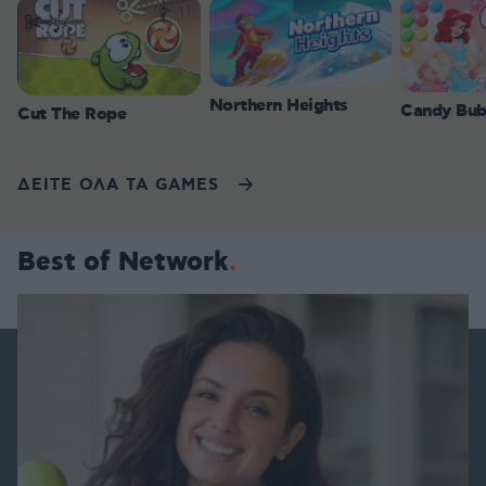
Northern Heights
Candy Bub
Cut The Rope
ΔΕΙΤΕ ΟΛΑ ΤΑ GAMES
Best of Network