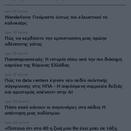
πριν 10 λεπτά
Wanderlove: Γινόμαστε όντως πιο ελκυστικοί το
καλοκαίρι;
πριν 10 λεπτά
Πώς να κερδίσετε την εμπιστοσύνη μιας πρώην
αδέσποτης γάτας
πριν 10 λεπτά
Παπαπαρασκευάς: Η ιστορία πίσω από την πιο διάσημη
καριόκα της Βόρειας Ελλάδας
πριν 12 λεπτά
Πώς τα data centers έγιναν νέο πεδίο πολιτικής
σύγκρουσης στις ΗΠΑ - Η απρόσμενη συμμαχία δεξιάς
και αριστεράς απέναντι στην AI
πριν 20 λεπτά
Πόσο κακό κάνουν οι σαγιονάρες στα πόδια; Η
απάντηση μιας ποδίατρου
πριν 28 λεπτά
«Πίστευα ότι στα 40 η ζωή μου θα έχει μπει σε τάξη.