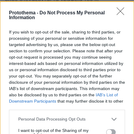
Κασσελάκη.
Protothema -
Do Not Process My Personal
Information
Ειδήσεις σήμερα:
If you wish to opt-out of the sale, sharing to third parties, or
«Ψυχρή εισβολή» με ισχυρές βροχές και χιόνια,
processing of your personal or sensitive information for
targeted advertising by us, please use the below opt-out
αναμένεται έκτακτο δελτίο της ΕΜΥ – Οι 6
section to confirm your selection. Please note that after your
περιοχές που θα χτυπήσει η κακοκαιρία
opt-out request is processed you may continue seeing
interest-based ads based on personal information utilized by
Τραγικός θάνατος για YouTuber: Πέθανε από το
us or personal information disclosed to third parties prior to
your opt-out. You may separately opt-out of the further
κρύο σε χιονοθύελλα στη Σουηδία - «Μην
disclosure of your personal information by third parties on the
ανησυχείτε, θα τα καταφέρω» το τελευταίο
IAB’s list of downstream participants. This information may
μήνυμά του
also be disclosed by us to third parties on the
IAB’s List of
Downstream Participants
that may further disclose it to other
third parties.
Πέθανε ο ηθοποιός Θάνος Παπαδόπουλος, ο
«τεντιμπόι» του ελληνικού κινηματογράφου
Please note that this website/app uses one or more Google
Personal Data Processing Opt Outs
services and may gather and store information including but
not limited to your visit or usage behaviour. You may click to
I want to opt-out of the Sharing of my