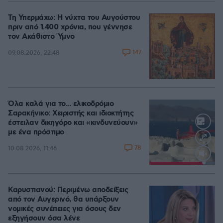
Τη Υπερμάχω: Η νύχτα του Αυγούστου
πριν από 1.400 χρόνια, που γέννησε
τον Ακάθιστο Ύμνο
147
09.08.2026, 22:48
Όλα καλά για το... ελικοδρόμιο
Σαρακήνικο: Χειριστής και ιδιοκτήτης
έστειλαν δικηγόρο και «κινδυνεύουν»
με ένα πρόστιμο
78
10.08.2026, 11:46
Loaded
:
100.00%
Καρυστιανού: Περιμένω αποδείξεις
από τον Αυγερινό, θα υπάρξουν
νομικές συνέπειες για όσους δεν
εξηγήσουν όσα λένε