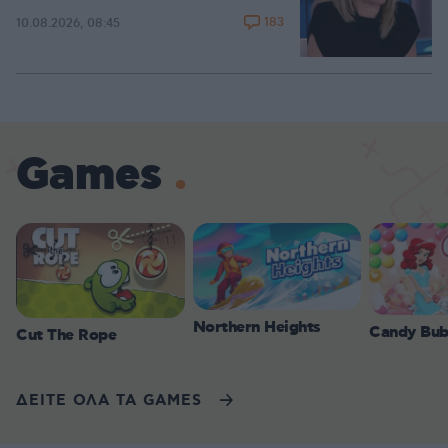
183
10.08.2026, 08:45
Games
Northern Heights
Candy Bub
Cut The Rope
ΔΕΙΤΕ ΟΛΑ ΤΑ GAMES