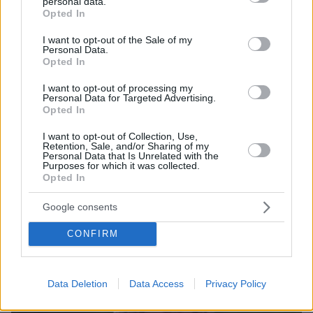
personal data.
protothema.gr στο Google News
Ακολουθήστε το
grant or deny consent to Google and its third-party tags to
Opted In
use your data for below specified purposes in below Google
και μάθετε πρώτοι όλες τις ειδήσεις
consent section.
I want to opt-out of the Sale of my
Personal Data.
Ειδήσεις
Δείτε όλες τις τελευταίες
από την Ελλάδα
Opted In
και τον Κόσμο, τη στιγμή που συμβαίνουν, στο
Protothema.gr
I want to opt-out of processing my
Personal Data for Targeted Advertising.
Opted In
Σχετικά Άρθρα
I want to opt-out of Collection, Use,
Retention, Sale, and/or Sharing of my
Personal Data that Is Unrelated with the
Purposes for which it was collected.
Opted In
Google consents
CONFIRM
Data Deletion
Data Access
Privacy Policy