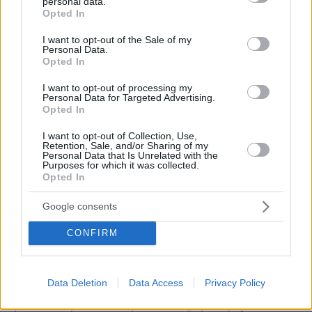
personal data.
grant or deny consent to Google and its third-party tags to
Opted In
use your data for below specified purposes in below Google
consent section.
I want to opt-out of the Sale of my
Personal Data.
Opted In
I want to opt-out of processing my
Personal Data for Targeted Advertising.
Opted In
I want to opt-out of Collection, Use,
Retention, Sale, and/or Sharing of my
Personal Data that Is Unrelated with the
Purposes for which it was collected.
Opted In
Google consents
Στη συζήτηση για τα ενεργειακά υπογράμμισε
CONFIRM
τη σημασία περισσότερων ευρωπαϊκών δικτύων
ενέργειας και διασυνδέσεων, καθώς
παρατηρούνται στρεβλώσεις που επηρεάζουν
Data Deletion
Data Access
Privacy Policy
τη συνολική τιμή της ηλεκτρικής ενέργειας. Σε