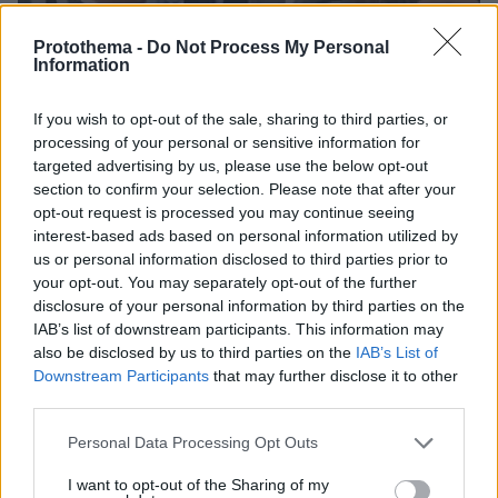
Protothema -
Do Not Process My Personal
Information
If you wish to opt-out of the sale, sharing to third parties, or
processing of your personal or sensitive information for
targeted advertising by us, please use the below opt-out
section to confirm your selection. Please note that after your
opt-out request is processed you may continue seeing
interest-based ads based on personal information utilized by
us or personal information disclosed to third parties prior to
Σε ό,τι αφορά την κλιματική αλλαγή, ο
your opt-out. You may separately opt-out of the further
Κυριάκος Μητσοτάκης
επανέλαβε ότι η Ευρώπη
disclosure of your personal information by third parties on the
πρέπει να κάνει περισσότερα για την
IAB’s list of downstream participants. This information may
also be disclosed by us to third parties on the
IAB’s List of
προσαρμογή στην κλιματική αλλαγή και για την
Downstream Participants
that may further disclose it to other
αντιμετώπιση φυσικών καταστροφών.
third parties.
Please note that this website/app uses one or more Google
Personal Data Processing Opt Outs
services and may gather and store information including but
not limited to your visit or usage behaviour. You may click to
I want to opt-out of the Sharing of my