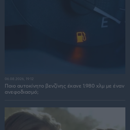
06.08.2026, 19:12
Ποιο αυτοκίνητο βενζίνης έκανε 1.980 χλμ με έναν
ανεφοδιασμό;