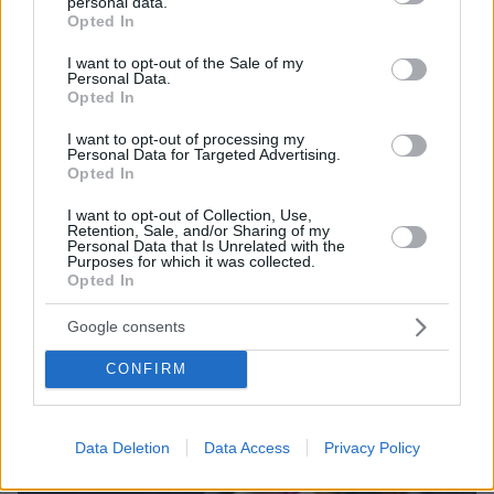
πληροφορίες για επικείμενες επιθέσεις από ιρακινές
personal data.
grant or deny consent to Google and its third-party tags to
οργανώσεις και Χούθι
Opted In
use your data for below specified purposes in below Google
consent section.
I want to opt-out of the Sale of my
Personal Data.
ΔΕΙΤΕ ΟΛΕΣ ΤΙΣ ΕΙΔΗΣΕΙΣ
Opted In
I want to opt-out of processing my
Personal Data for Targeted Advertising.
Opted In
ΤΑ ΠΙΟ ΔΗΜΟΦΙΛΗ
I want to opt-out of Collection, Use,
Retention, Sale, and/or Sharing of my
Personal Data that Is Unrelated with the
Purposes for which it was collected.
Opted In
Google consents
CONFIRM
Data Deletion
Data Access
Privacy Policy