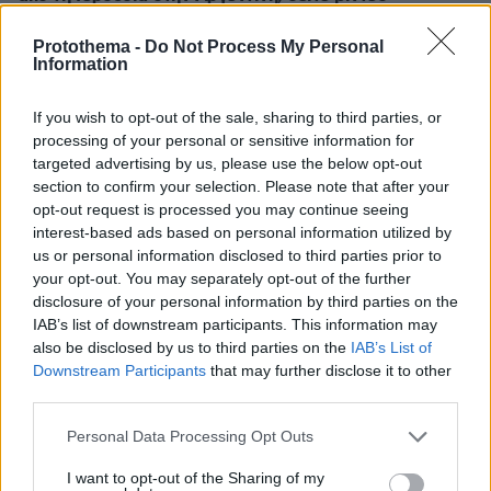
07.08.2026, 03:38
Protothema -
Do Not Process My Personal
Σαουδική Αραβία, Τουρκία και Πακιστάν ετοιμάζονται
Information
να υπογράψουν συμφωνία αμοιβαίας άμυνας
07.08.2026, 03:01
If you wish to opt-out of the sale, sharing to third parties, or
Συνελήφθη πρώην κυβερνήτης πολιτείας του Μεξικού
processing of your personal or sensitive information for
για την εξαφάνιση των 43 φοιτητών το 2014
targeted advertising by us, please use the below opt-out
section to confirm your selection. Please note that after your
07.08.2026, 02:35
Τουλάχιστον 11 τραυματίες σε επιθέσεις των Χούθι στη
opt-out request is processed you may continue seeing
νότια Σαουδική Αραβία
interest-based ads based on personal information utilized by
us or personal information disclosed to third parties prior to
07.08.2026, 02:10
your opt-out. You may separately opt-out of the further
Γκολ ο Παυλίδης στη εξάρα της Μπενφίκα στη Χαρτς και
disclosure of your personal information by third parties on the
μια ανάσα από τα play-offs του Europa League, δείτε τα
IAB’s list of downstream participants. This information may
γκολ
also be disclosed by us to third parties on the
IAB’s List of
07.08.2026, 01:44
Downstream Participants
that may further disclose it to other
Νεκρός σε πισίνα 24χρονος που κατηγορήθηκε ότι
third parties.
εξαπάτησε πρώην αστέρες του NFL
Please note that this website/app uses one or more Google
Personal Data Processing Opt Outs
07.08.2026, 01:21
services and may gather and store information including but
Συναγερμός στη Σαουδική Αραβία μετά από
not limited to your visit or usage behaviour. You may click to
I want to opt-out of the Sharing of my