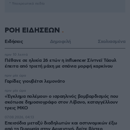
* Υποχρεωτικά πεδία
ΡΟΗ ΕΙΔΗΣΕΩΝ
Ειδήσεις
Δημοφιλή
Σχολιασμένα
πριν 10 λεπτά
Πέθανε σε ηλικία 26 ετών η influencer Σίντνεϊ Τάουλ
έπειτα από τριετή μάχη με σπάνια μορφή καρκίνου
πριν μία ώρα
Γαρίδες γιουβέτσι λεμονάτο
πριν μία ώρα
«Έγκλημα πολέμου» ο ισραηλινός βομβαρδισμός που
σκότωσε δημοσιογράφο στον Λίβανο, καταγγέλλουν
τρεις ΜΚΟ
07.08.2026, 04:13
Επεισόδια μεταξύ διαδηλωτών και αστυνομικών έξω
από τη Γερουσία στην Αργεντινή, δείτε βίντεο