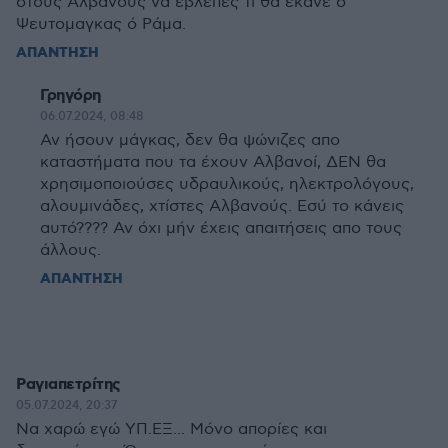
στους Αλβανούς να έβλεπες τί θα έκανε ό
Ψευτομαγκας ό Ράμα.
ΑΠΑΝΤΗΣΗ
Γρηγόρη
06.07.2024, 08:48
Αν ήσουν μάγκας, δεν θα ψώνιζες απο
καταστήματα που τα έχουν Αλβανοί, ΔΕΝ θα
χρησιμοποιούσες υδραυλικούς, ηλεκτρολόγους,
αλουμινάδες, χτίστες Αλβανούς. Εσύ το κάνεις
αυτό???? Αν όχι μήν έχεις απαιτήσεις απο τους
άλλους.
ΑΠΑΝΤΗΣΗ
Ραγιαπετρίτης
05.07.2024, 20:37
Να χαρώ εγώ ΥΠ.ΕΞ... Μόνο απορίες και