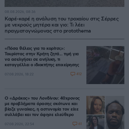
08.08.2026, 08:36
Καρέ-καρέ η ανάλυση του τροχαίου στις Σέρρες
με νεκρούς μητέρα και γιο: Τι λέει
πραγματογνώμονας στο protothema
«Πόσα θέλεις για το κορίτσι;»:
Τουρίστας στην Κρήτη ζητά... τιμή για
να ασελγήσει σε ανήλικη, τι
καταγγέλλει ο ιδιοκτήτης επιχείρησης
412
07.08.2026, 18:22
Ο «Δράκος» του Λονδίνου: 40χρονος
με προβλήματα όρασης σκότωνε και
βίαζε γυναίκες, η αστυνομία τον είχε
συλλάβει και τον άφησε ελεύθερο
61
07.08.2026, 22:54