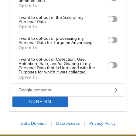
personal data.
grant or deny consent to Google and its third-party tags to
Τι να σου πω.... Μέχρι να τελειώσω τις δουλειές με
Opted In
use your data for below specified purposes in below Google
τα φιλέτα θα τον έχω μέσα.... μετά θα στήσω μια
consent section.
I want to opt-out of the Sale of my
νέα κατηγορία για να δυσκολεψω τον δρόμο προς
Personal Data.
τις Βρυξέλλες....
Opted In
ΑΠΑΝΤΗΣΗ
I want to opt-out of processing my
Personal Data for Targeted Advertising.
Opted In
Orgoglioso
06.07.2024, 10:34
I want to opt-out of Collection, Use,
Retention, Sale, and/or Sharing of my
ια απαντήσεις εδώ δείχνουνε το πόσο αδύναμη χώρα
Personal Data that Is Unrelated with the
είναι η ελλάδα και οι έλληνες σε σκέψη και
Purposes for which it was collected.
Opted In
νοοτροπία,λειτουργεί πάντα η ψυχολογία θα τους
δείξουμε εμείς και λοιπά τα οποία ούτε λύσεις
Google consents
δίνουνε ούτε λύνουν το πρόβλημα ! Οι αποφάσεις
που παίρνονται στα αλβανικά δικαστήρια δεν είναι
CONFIRM
θέμα της ελληνικής κυβέρνησης και ούτε ευθύνονται
οι αλβανοί που ζούνε στην ελλάδα για ό,τι διαφωνία
υπάρχει ανάμεσα στις δύο χώρες !
Data Deletion
Data Access
Privacy Policy
ΑΠΑΝΤΗΣΗ