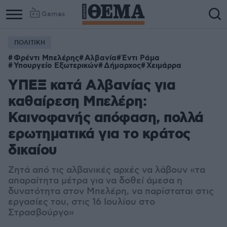
Games
ΠΟΛΙΤΙΚΗ
Column
Column
Φρέντι Μπελέρης
Αλβανία
Έντι Ράμα
1
2
Υπουργείο Εξωτερικών
Δήμαρχος
Χειμάρρα
ΥΠΕΞ κατά Αλβανίας για
καθαίρεση Μπελέρη:
Καινοφανής απόφαση, πολλά
ερωτηματικά για το κράτος
δικαίου
Ζητά από τις αλβανικές αρχές να λάβουν «τα
απαραίτητα μέτρα για να δοθεί άμεσα η
δυνατότητα στον Μπελέρη, να παρίσταται στις
εργασίες του, στις 16 Ιουλίου στο
Στρασβούργο»