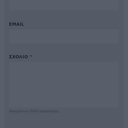
EMAIL
ΣΧΌΛΙΟ *
Απομένουν
2500
χαρακτήρες