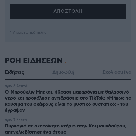
* Υποχρεωτικά πεδία
ΡΟΗ ΕΙΔΗΣΕΩΝ
Ειδήσεις
Δημοφιλή
Σχολιασμένα
πριν 6 λεπτά
Ο Μπρούκλιν Μπέκαμ έβρασε μακαρόνια με θαλασσινό
νερό και προκάλεσε αντιδράσεις στο TikTok: «Μήπως τα
καύσιμα του σκάφους είναι το μυστικό συστατικό;» του
έγραψαν
πριν 7 λεπτά
Πυρκαγιά σε ακατοίκητο κτήριο στην Κουμουνδούρου,
απεγκλωβίστηκε ένα άτομο