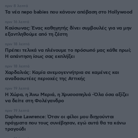
πριν 8 λεπτά
Τα νέα nepo babies που κάνουν απόβαση στο Hollywood
πριν 16 λεπτά
Kαύσωνας: Ένας καθηγητής δίνει συμβουλές για να μην
εξαντληθούμε από τη ζέστη
πριν 18 λεπτά
Πρέπει τελικά να πλένουμε το πρόσωπό μας κάθε πρωί;
Η απάντηση ίσως σας εκπλήξει
πριν 18 λεπτά
Χαρδαλιάς: Καμία ανεμογεννήτρια σε καμένες και
αναδασωτέες περιοχές της Αττικής
πριν 19 λεπτά
Η Χώρα, η Άνω Μεριά, η Χρυσοσπηλιά -Όλα όσα αξίζει
να δείτε στη Φολέγανδρο
πριν 19 λεπτά
Daphne Lawrence: Όταν οι φίλοι μου διηγούνται
πράγματα που τους συνέβησαν, εγώ αυτά θα τα κάνω
τραγούδι