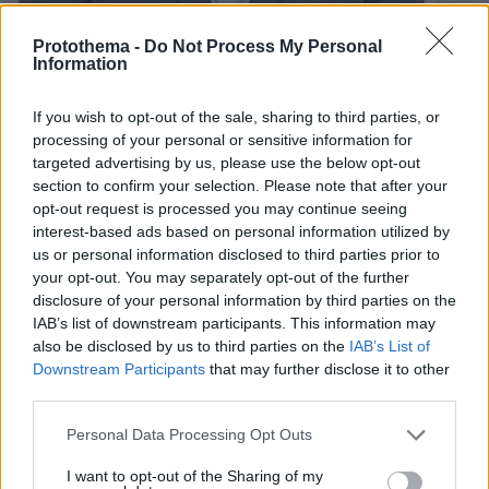
Protothema -
Do Not Process My Personal
Information
05.07.2024, 13:01
Καθαίρεσαν από δήμαρχο Χειμάρρας τον Φρέντι Μπελέρη
If you wish to opt-out of the sale, sharing to third parties, or
processing of your personal or sensitive information for
targeted advertising by us, please use the below opt-out
ΣΧΟΛΙΑ
(86)
section to confirm your selection. Please note that after your
opt-out request is processed you may continue seeing
ΠΡΟΣΘΗΚΗ ΣΧΟΛΙΟΥ
interest-based ads based on personal information utilized by
us or personal information disclosed to third parties prior to
your opt-out. You may separately opt-out of the further
disclosure of your personal information by third parties on the
Απορία
IAB’s list of downstream participants. This information may
07.07.2024, 10:28
also be disclosed by us to third parties on the
IAB’s List of
Στις Βρυξέλλες θα πάει ο ποινικός;Γιατί ίσως και να
Downstream Participants
that may further disclose it to other
μην πάει!
third parties.
ΑΠΑΝΤΗΣΗ
Please note that this website/app uses one or more Google
Personal Data Processing Opt Outs
services and may gather and store information including but
Ράμα
not limited to your visit or usage behaviour. You may click to
I want to opt-out of the Sharing of my
07.07.2024, 10:57