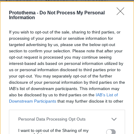
δεν πέφτει ο κ. Μητσοτάκης, χρειάζεται
συνεργασία και σε κοινωνικό επίπεδο».
Protothema -
Do Not Process My Personal
Information
Μετά τους Σπίρτζη και Φίλη, ο Κατρούγκαλος
If you wish to opt-out of the sale, sharing to third parties, or
processing of your personal or sensitive information for
Στο ίδιο μήκος κύματος εμφανίστηκε και ο
targeted advertising by us, please use the below opt-out
πρώην Υπουργός του ΣΥΡΙΖΑ ΠΣ, Γιώργος
section to confirm your selection. Please note that after your
Κατρούγκαλος, ο οποίος μιλώντας μετά από
opt-out request is processed you may continue seeing
καιρό έθεσε ως ζητούμενο «για μετά τις
interest-based ads based on personal information utilized by
us or personal information disclosed to third parties prior to
εκλογές πως αυτές οι διαφορετικές εκφάνσεις
your opt-out. You may separately opt-out of the further
της Αριστεράς και της Κεντροαριστεράς θα
disclosure of your personal information by third parties on the
συνεργαστούν». Για την προοδευτική
IAB’s list of downstream participants. This information may
παράταξη, όπως εξήγησε, «μπορούσε να βρει
also be disclosed by us to third parties on the
IAB’s List of
Downstream Participants
that may further disclose it to other
έκφραση σε έναν μεγάλο πόλο που θα
third parties.
αμφισβητούσε ευθέως και ενιαία τη Δεξιά,
μόνο όταν υπήρχε ένας μεγάλος και
Please note that this website/app uses one or more Google
Personal Data Processing Opt Outs
services and may gather and store information including but
χαρισματικός ηγέτης. Ανδρέας Παπανδρέου,
not limited to your visit or usage behaviour. You may click to
I want to opt-out of the Sharing of my
Αλέξης Τσίπρας. Σε αυτή τη φάση, ελλείψει