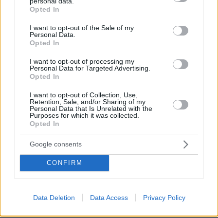
personal data.
grant or deny consent to Google and its third-party tags to
Opted In
παρόμοιου ηγέτη ενεργού – ο Αλέξης Τσίπρας
use your data for below specified purposes in below Google
μπορεί να επιστρέψει- αλλά για την ώρα δεν
consent section.
I want to opt-out of the Sale of my
Personal Data.
είναι στην πρώτη γραμμή της πολιτικής
Opted In
σκηνής».
I want to opt-out of processing my
Personal Data for Targeted Advertising.
Με αυτά τα δεδομένα, «αυτό που είναι
Opted In
απαραίτητο είναι η συνεργασία των
I want to opt-out of Collection, Use,
προοδευτικών δυνάμεων» τόνισε ο κ.
Retention, Sale, and/or Sharing of my
Personal Data that Is Unrelated with the
Κατρούγκαλος και συνέχισε, λέγοντας πως
Purposes for which it was collected.
Opted In
«
εγώ νομίζω ότι ο ΣΥΡΙΖΑ και τα άλλα κόμματα
της Κεντροαριστεράς και το ΠΑΣΟΚ θα έχουν
Google consents
μια καλή παρουσία, τέτοια ώστε να τους
επιτρέψει μετά να συζητήσουν με
CONFIRM
προγραμματικούς όρους πως μπορούνε ήδη
στις επόμενες εκλογές να είναι εναλλακτική
Data Deletion
Data Access
Privacy Policy
πρόταση
».