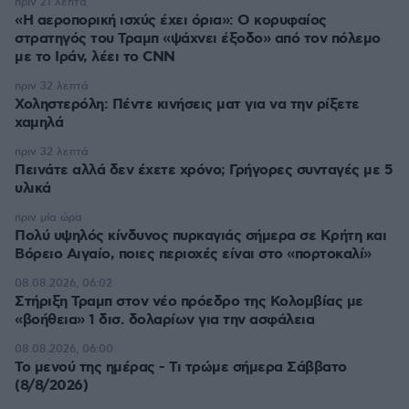
πριν 21 λεπτά
«Η αεροπορική ισχύς έχει όρια»: Ο κορυφαίος
στρατηγός του Τραμπ «ψάχνει έξοδο» από τον πόλεμο
με το Ιράν, λέει το CNN
πριν 32 λεπτά
Χοληστερόλη: Πέντε κινήσεις ματ για να την ρίξετε
χαμηλά
πριν 32 λεπτά
Πεινάτε αλλά δεν έχετε χρόνο; Γρήγορες συνταγές με 5
υλικά
πριν μία ώρα
Πολύ υψηλός κίνδυνος πυρκαγιάς σήμερα σε Κρήτη και
Βόρειο Αιγαίο, ποιες περιοχές είναι στο «πορτοκαλί»
08.08.2026, 06:02
Στήριξη Τραμπ στον νέο πρόεδρο της Κολομβίας με
«βοήθεια» 1 δισ. δολαρίων για την ασφάλεια
08.08.2026, 06:00
Το μενού της ημέρας - Τι τρώμε σήμερα Σάββατο
(8/8/2026)