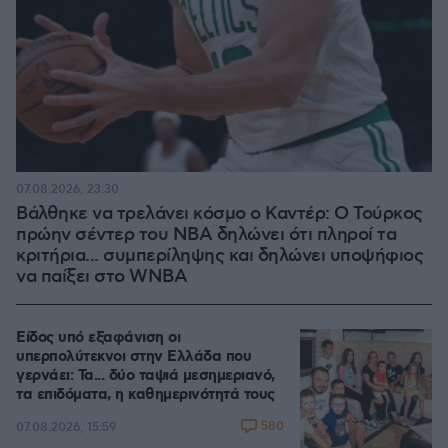
07.08.2026, 23:30
Βάλθηκε να τρελάνει κόσμο ο Καντέρ: Ο Τούρκος
πρώην σέντερ του NBA δηλώνει ότι πληροί τα
κριτήρια... συμπερίληψης και δηλώνει υποψήφιος
να παίξει στο WNBA
Είδος υπό εξαφάνιση οι
υπερπολύτεκνοι στην Ελλάδα που
γερνάει: Τα... δύο ταψιά μεσημεριανό,
τα επιδόματα, η καθημερινότητά τους
580
07.08.2026, 15:59