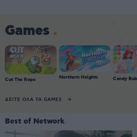
Games
Northern Heights
Candy Bub
Cut The Rope
ΔΕΙΤΕ ΟΛΑ ΤΑ GAMES
Best of Network