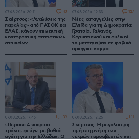
43
127
07.08.2026, 20:11
07.08.2026, 19:33
Σκέρτσος: «Αναλύσεις της
Νέες καταγγελίες στην
παραλίας» από ΠΑΣΟΚ και
Ελπίδα για τη Δημοκρατία:
ΕΛΑΣ, κάνουν επιλεκτική
Γρατσία, Γαλανός,
κοπτοραπτική στατιστικών
Καρυστιανού και αυλικοί
στοιχείων
το μετέτρεψαν σε φοβικό
αρχηγικό κόμμα
39
11
07.08.2026, 17:46
07.08.2026, 12:26
«Πέρασα 4 υπέροχα
Σκέρτσος: Η μεγαλύτερη
χρόνια, φεύγω με βαθιά
τιμή στη μνήμη των
αγάπη για την Ελλάδα»: Ο
νεκρών πυροσβεστών και