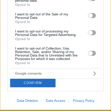
personal data.
grant or deny consent to Google and its third-party tags to
Ο «Δράκος» του Λονδίνου: 40χρονος
Opted In
use your data for below specified purposes in below Google
με προβλήματα όρασης σκότωνε και
consent section.
βίαζε γυναίκες, η αστυνομία τον είχε
I want to opt-out of the Sale of my
Personal Data.
συλλάβει και τον άφησε ελεύθερο
Opted In
76
07.08.2026, 22:54
I want to opt-out of processing my
Personal Data for Targeted Advertising.
Opted In
«Πόσα θέλεις για το κορίτσι;»:
I want to opt-out of Collection, Use,
Τουρίστας στην Κρήτη ζητά... τιμή για
Retention, Sale, and/or Sharing of my
Personal Data that Is Unrelated with the
να ασελγήσει σε ανήλικη, τι
Purposes for which it was collected.
καταγγέλλει ο ιδιοκτήτης επιχείρησης
Opted In
444
07.08.2026, 18:22
Google consents
CONFIRM
Data Deletion
Data Access
Privacy Policy
Games