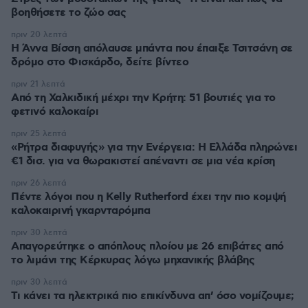
βοηθήσετε το ζώο σας
πριν 20 λεπτά
Η Άννα Βίσση απόλαυσε μπάντα που έπαιξε Τσιτσάνη σε
δρόμο στο Φισκάρδο, δείτε βίντεο
πριν 21 λεπτά
Από τη Χαλκιδική μέχρι την Κρήτη: 51 βουτιές για το
φετινό καλοκαίρι
πριν 25 λεπτά
«Ρήτρα διαφυγής» για την Ενέργεια: Η Ελλάδα πληρώνει
€1 δισ. για να θωρακιστεί απέναντι σε μια νέα κρίση
πριν 26 λεπτά
Πέντε λόγοι που η Kelly Rutherford έχει την πιο κομψή
καλοκαιρινή γκαρνταρόμπα
πριν 30 λεπτά
Απαγορεύτηκε ο απόπλους πλοίου με 26 επιβάτες από
το λιμάνι της Κέρκυρας λόγω μηχανικής βλάβης
πριν 30 λεπτά
Τι κάνει τα ηλεκτρικά πιο επικίνδυνα απ’ όσο νομίζουμε;