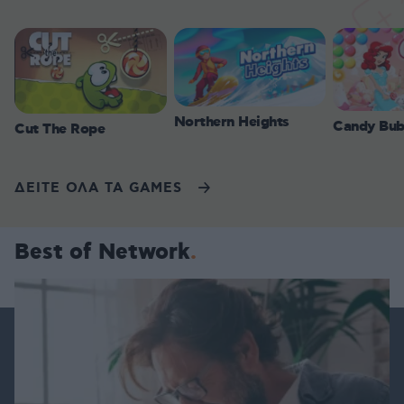
Northern Heights
Candy Bub
Cut The Rope
ΔΕΙΤΕ ΟΛΑ ΤΑ GAMES
Best of Network