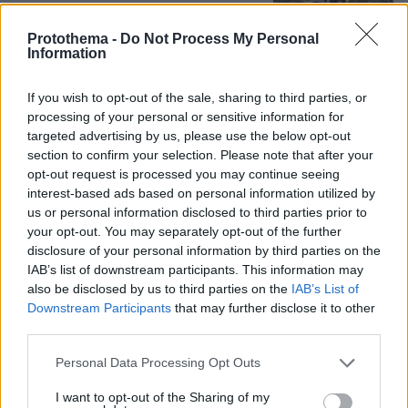
12
08.08.2026, 12:40
Protothema -
Do Not Process My Personal
Information
If you wish to opt-out of the sale, sharing to third parties, or
Καρέ-καρέ η ανάλυση του τροχαίου
processing of your personal or sensitive information for
στις Σέρρες με νεκρούς μητέρα και
targeted advertising by us, please use the below opt-out
γιο: Τι λέει πραγματογνώμονας στο
section to confirm your selection. Please note that after your
protothema
opt-out request is processed you may continue seeing
155
08.08.2026, 08:36
interest-based ads based on personal information utilized by
us or personal information disclosed to third parties prior to
your opt-out. You may separately opt-out of the further
disclosure of your personal information by third parties on the
Τι έγραφαν οι ξένοι ανταποκριτές σε
IAB’s list of downstream participants. This information may
τηλεγραφήματά τους από τη Μικρά
also be disclosed by us to third parties on the
IAB’s List of
Ασία το 1921
Downstream Participants
that may further disclose it to other
third parties.
14
08.08.2026, 10:26
Please note that this website/app uses one or more Google
Personal Data Processing Opt Outs
services and may gather and store information including but
not limited to your visit or usage behaviour. You may click to
I want to opt-out of the Sharing of my