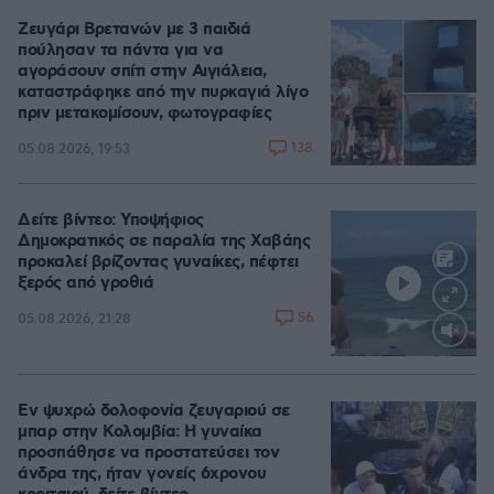
Ζευγάρι Βρετανών με 3 παιδιά
πούλησαν τα πάντα για να
αγοράσουν σπίτι στην Αιγιάλεια,
καταστράφηκε από την πυρκαγιά λίγο
πριν μετακομίσουν, φωτογραφίες
138
05.08.2026, 19:53
Δείτε βίντεο: Υποψήφιος
Δημοκρατικός σε παραλία της Χαβάης
προκαλεί βρίζοντας γυναίκες, πέφτει
ξερός από γροθιά
56
05.08.2026, 21:28
Loaded
:
100.00%
Εν ψυχρώ δολοφονία ζευγαριού σε
μπαρ στην Κολομβία: Η γυναίκα
προσπάθησε να προστατεύσει τον
άνδρα της, ήταν γονείς 6χρονου