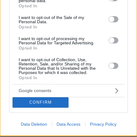
personal data.
grant or deny consent to Google and its third-party tags to
05.08.2026, 11:20
Opted In
use your data for below specified purposes in below Google
consent section.
I want to opt-out of the Sale of my
Personal Data.
Opted In
Το μέλλον της τεχνολογίας
I want to opt-out of processing my
Personal Data for Targeted Advertising.
27.07.2026, 06:00
Opted In
I want to opt-out of Collection, Use,
Retention, Sale, and/or Sharing of my
Personal Data that Is Unrelated with the
Purposes for which it was collected.
Opted In
Novibet Backend Academy: Πώς
Google consents
εκπαιδεύεται η νέα γενιά software
engineers
CONFIRM
05.08.2026, 09:44
Data Deletion
Data Access
Privacy Policy