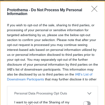
Protothema -
Do Not Process My Personal
Information
If you wish to opt-out of the sale, sharing to third parties, or
processing of your personal or sensitive information for
targeted advertising by us, please use the below opt-out
section to confirm your selection. Please note that after your
opt-out request is processed you may continue seeing
interest-based ads based on personal information utilized by
us or personal information disclosed to third parties prior to
your opt-out. You may separately opt-out of the further
disclosure of your personal information by third parties on the
IAB’s list of downstream participants. This information may
05.08.2026, 17:00
also be disclosed by us to third parties on the
IAB’s List of
Τα τυχερά ζώδια της ημέρας
Downstream Participants
that may further disclose it to other
third parties.
Σέριφος: 9 προτάσεις για νόστιμο
Please note that this website/app uses one or more Google
Personal Data Processing Opt Outs
φαγητό στο όμορφο νησί των Δυτικών
services and may gather and store information including but
Κυκλάδων
not limited to your visit or usage behaviour. You may click to
I want to opt-out of the Sharing of my