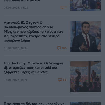
κοριτσιού, δείτε βίντεο
1
06.08.2026, 06:25
Αμπντούλ Ελ Σαγέντ: Ο
μουσουλμάνος γιατρός από το
Μίσιγκαν που κέρδισε το χρίσμα των
Δημοκρατικών, κόντρα στο ισχυρό
ισραηλινό λόμπι
186
05.08.2026, 19:24
Στα decks της Μυκόνου: Οι διάσημοι
dj, οι αμοιβές τους και οι sold out
ξέφρενες μέρες και νύχτες
88
05.08.2026, 15:21
Ποια είναι τα δέντρα που μπορούν να