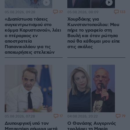
37
133
05.08.2026, 09:28
05.08.2026, 08:09
«Διαπίστωσα τάσεις
Χουρδάκης για
συγκεντρωτισμού στο
Κωνσταντοπούλου: Μου
κόμμα Καρυστιανού», λέει
πήρε το γραφείο στη
ο πτέραρχος εν
Βουλή και όταν ρώτησα
αποστρατεία
πού θα κάθομαι μου είπε
Παπανικολάου για τις
στις σκάλες
αποχωρήσεις στελεχών
17
79
05.08.2026, 07:28
04.08.2026, 20:22
Διυπουργική υπό τον
Ο Θανάσης Αυγερινός
Μητσοτάκη σήμερα μετά
τρολάρει τη Μαρία