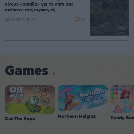
γίνουν «ασπίδα» για το σπίτι σας
απέναντι στις πυρκαγιές
53
05.08.2026, 10:50
Games
Northern Heights
Candy Bub
Cut The Rope