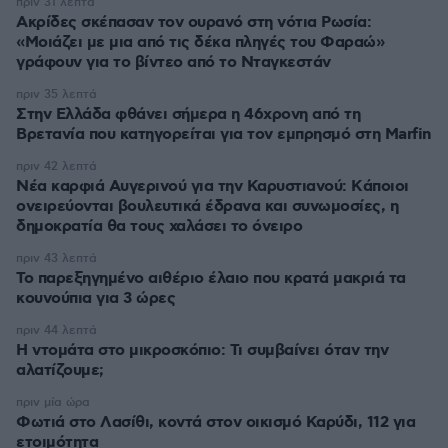
πριν 31 λεπτά
Ακρίδες σκέπασαν τον ουρανό στη νότια Ρωσία:
«Μοιάζει με μια από τις δέκα πληγές του Φαραώ»
γράφουν για το βίντεο από το Νταγκεστάν
πριν 35 λεπτά
Στην Ελλάδα φθάνει σήμερα η 46χρονη από τη
Βρετανία που κατηγορείται για τον εμπρησμό στη Marfin
πριν 42 λεπτά
Νέα καρφιά Αυγερινού για την Καρυστιανού: Kάποιοι
ονειρεύονται βουλευτικά έδρανα και συνωμοσίες, η
δημοκρατία θα τους χαλάσει το όνειρο
πριν 43 λεπτά
Το παρεξηγημένο αιθέριο έλαιο που κρατά μακριά τα
κουνούπια για 3 ώρες
πριν 44 λεπτά
Η ντομάτα στο μικροσκόπιο: Τι συμβαίνει όταν την
αλατίζουμε;
πριν μία ώρα
Φωτιά στο Λασίθι, κοντά στον οικισμό Καρύδι, 112 για
ετοιμότητα