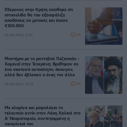
55χρονος στην Κρήτη πείσθηκε ότι
ιστοσελίδα θα του εξασφάλιζε
αποδόσεις σε μετοχές και έχασε
€100.000
65
06.08.2026, 11:01
Μυστήριο με το ραντεβού Πεζεσκιάν -
Χαμενεΐ στην Τεχεράνη: Βρέθηκαν σε
ένα σκοτεινό αυτοκίνητο, άκουγαν,
αλλά δεν έβλεπαν ο ένας τον άλλο
54
06.08.2026, 13:37
Με κλαρίνα και μοιρολόγια το
τελευταίο αντίο στον Λάκη Χαλκιά στο
A' Νεκροταφείο, συντετριμμένη η
οικογένειά του