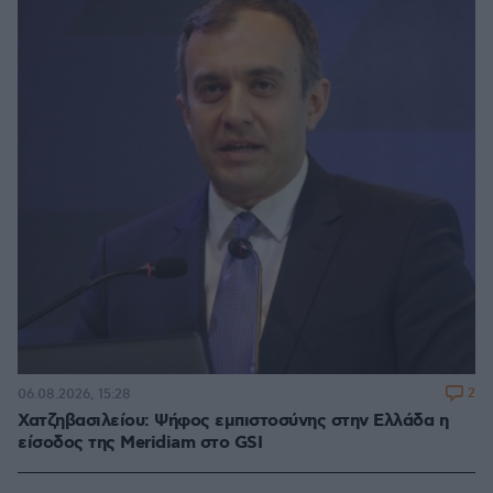
2
06.08.2026, 15:28
Χατζηβασιλείου: Ψήφος εμπιστοσύνης στην Ελλάδα η
είσοδος της Meridiam στο GSI