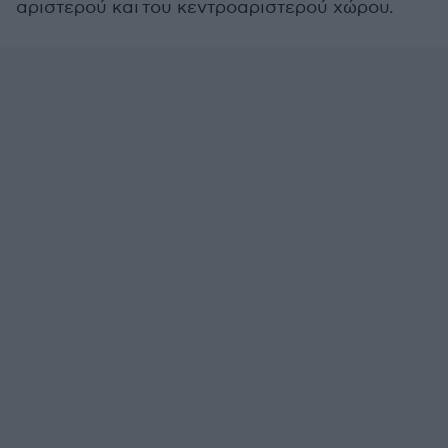
αριστερού και του κεντροαριστερού χώρου.