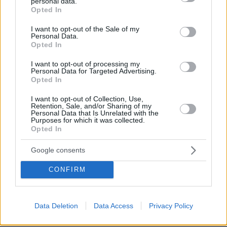
personal data.
grant or deny consent to Google and its third-party tags to
Opted In
use your data for below specified purposes in below Google
consent section.
I want to opt-out of the Sale of my
Personal Data.
Opted In
I want to opt-out of processing my
Personal Data for Targeted Advertising.
Opted In
I want to opt-out of Collection, Use,
Retention, Sale, and/or Sharing of my
Personal Data that Is Unrelated with the
Purposes for which it was collected.
Opted In
Google consents
CONFIRM
Data Deletion
Data Access
Privacy Policy