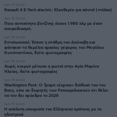
πριν 15 λεπτά
Renault 4 E-Tech electric: Ελευθερία για πάντα! (+video)
πριν 18 λεπτά
Ποιο αυτοκίνητο βενζίνης έκανε 1.980 χλμ με έναν
ανεφοδιασμό;
πριν 18 λεπτά
Εντυπωσιακό: Έπεσε η στάθμη του Δούναβη και
φάνηκαν τα θεμέλια αρχαίας γέφυρας του Μεγάλου
Κωνσταντίνου, δείτε φωτογραφίες
πριν 18 λεπτά
Χωρίς ενεργό μέτωπο η φωτιά στην Aγία Μαρίνα
Ηλείας, δείτε φωτογραφίες
πριν 19 λεπτά
Washington Post: Ο Τραμπ «έχρισε» διάδοχό του τον
Βανς, είπε σε δωρητές των Ρεπουμπλικανών ότι θέλει
να τον δει πρόεδρο το 2028
πριν 19 λεπτά
Η απόλυτη υποκρισία του Ελληνικού κράτους με τα
ηλεκτρικά