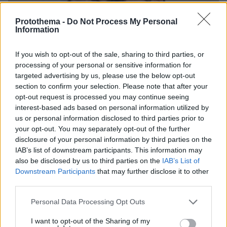
Protothema -
Do Not Process My Personal
Information
If you wish to opt-out of the sale, sharing to third parties, or
processing of your personal or sensitive information for
targeted advertising by us, please use the below opt-out
section to confirm your selection. Please note that after your
opt-out request is processed you may continue seeing
interest-based ads based on personal information utilized by
us or personal information disclosed to third parties prior to
your opt-out. You may separately opt-out of the further
disclosure of your personal information by third parties on the
IAB’s list of downstream participants. This information may
also be disclosed by us to third parties on the
IAB’s List of
06.08.2026, 15:36
Downstream Participants
that may further disclose it to other
Η απουσία μέσα στη νύχτα και η λεπτομέρεια στα
third parties.
μηνύματα: Πώς η σύζυγος του Αφγανού ξεκίνησε
Please note that this website/app uses one or more Google
να τον υποπτεύεται για τη δολοφονία της
Personal Data Processing Opt Outs
services and may gather and store information including but
Βρετανίδας στην Κυψέλη
not limited to your visit or usage behaviour. You may click to
I want to opt-out of the Sharing of my