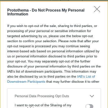
και τον Κόσμο, τη στιγμή που συμβαίνουν, στο
Protothema.gr
Protothema -
Do Not Process My Personal
Information
Σχετικά Άρθρα
If you wish to opt-out of the sale, sharing to third parties, or
processing of your personal or sensitive information for
targeted advertising by us, please use the below opt-out
section to confirm your selection. Please note that after your
opt-out request is processed you may continue seeing
interest-based ads based on personal information utilized by
us or personal information disclosed to third parties prior to
your opt-out. You may separately opt-out of the further
disclosure of your personal information by third parties on the
IAB’s list of downstream participants. This information may
also be disclosed by us to third parties on the
IAB’s List of
Downstream Participants
that may further disclose it to other
third parties.
Please note that this website/app uses one or more Google
Personal Data Processing Opt Outs
services and may gather and store information including but
not limited to your visit or usage behaviour. You may click to
I want to opt-out of the Sharing of my