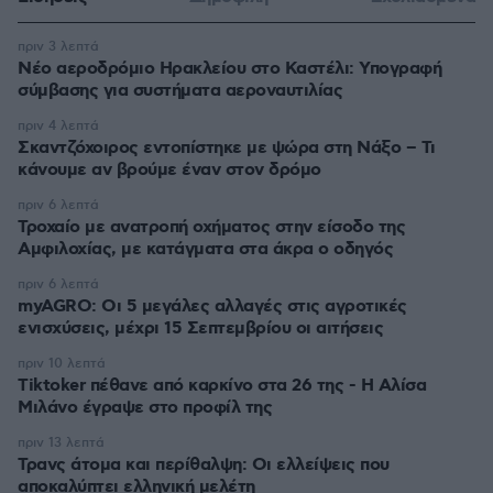
πριν 3 λεπτά
Νέο αεροδρόμιο Ηρακλείου στο Καστέλι: Υπογραφή
σύμβασης για συστήματα αεροναυτιλίας
πριν 4 λεπτά
Σκαντζόχοιρος εντοπίστηκε με ψώρα στη Νάξο – Τι
κάνουμε αν βρούμε έναν στον δρόμο
πριν 6 λεπτά
Τροχαίο με ανατροπή οχήματος στην είσοδο της
Αμφιλοχίας, με κατάγματα στα άκρα ο οδηγός
πριν 6 λεπτά
myAGRO: Οι 5 μεγάλες αλλαγές στις αγροτικές
ενισχύσεις, μέχρι 15 Σεπτεμβρίου οι αιτήσεις
πριν 10 λεπτά
Tiktoker πέθανε από καρκίνο στα 26 της - Η Αλίσα
Μιλάνο έγραψε στο προφίλ της
πριν 13 λεπτά
Τρανς άτομα και περίθαλψη: Οι ελλείψεις που
αποκαλύπτει ελληνική μελέτη