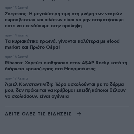
πριν 13 λεπτά
Σκέρτσος: Η μεγαλύτερη τιμή στη μνήμη των νεκρών
πυροσβεστών και πιλότων είναι να μην σταματήσουμε
ποτέ να επενδύουμε στην πρόληψη
πριν 14 λεπτά
Tα κυριακάτικα πρωινά, γίνονται καλύτερα με efood
market και Πρώτο Θέμα!
πριν 16 λεπτά
Rihanna: Χορεύει αισθησιακά στον A$AP Rocky κατά τη
διάρκεια κρουαζιέρας στα Μπαρμπέιντος
πριν 17 λεπτά
Άριελ Κωνσταντινίδη: Τώρα ασχολούνται με το δέρμα
μου, δεν πρόκειται να κρύβομαι επειδή κάποιοι θέλουν
να σχολιάσουν, είναι αγένεια
ΔΕΙΤΕ ΟΛΕΣ ΤΙΣ ΕΙΔΗΣΕΙΣ