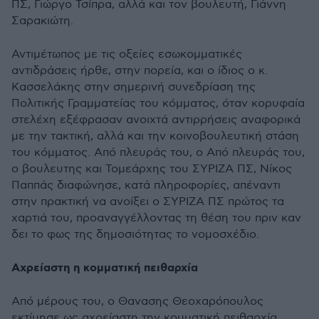
ΠΣ, Γιώργο Τσίπρα, αλλά και τον βουλευτή, Γιάννη
Σαρακιώτη.
Αντιμέτωπος με τις οξείες εσωκομματικές
αντιδράσεις ήρθε, στην πορεία, και ο ίδιος ο κ.
Κασσελάκης στην σημερινή συνεδρίαση της
Πολιτικής Γραμματείας του κόμματος, όταν κορυφαία
στελέχη εξέφρασαν ανοιχτά αντιρρήσεις αναφορικά
με την τακτική, αλλά και την κοινοβουλευτική στάση
του κόμματος. Από πλευράς του, ο Από πλευράς του,
ο βουλευτης και Τομεάρχης του ΣΥΡΙΖΑ ΠΣ, Νίκος
Παππάς διαφώνησε, κατά πληροφορίες, απέναντι
στην πρακτική να ανοίξει ο ΣΥΡΙΖΑ ΠΣ πρώτος τα
χαρτιά του, προαναγγέλλοντας τη θέση του πριν καν
δει το φως της δημοσιότητας το νομοσχέδιο.
Αχρείαστη η κομματική πειθαρχία
Από μέρους του, ο Θανασης Θεοχαρόπουλος
εκτίμησε ως αχρείαστη την κομματική πειθαρχία