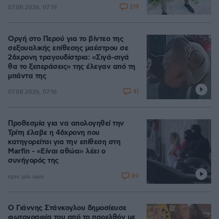
219
07.08.2026, 07:19
Οργή στο Περού για το βίντεο της
σεξουαλικής επίθεσης μαέστρου σε
26χρονη τραγουδίστρια: «Σιγά-σιγά
θα το ξεπεράσεις» της έλεγαν από τη
μπάντα της
41
07.08.2026, 07:16
Προθεσμία για να απολογηθεί την
Τρίτη έλαβε η 46χρονη που
κατηγορείται για την επίθεση στη
Marfin - «Είναι αθώα» λέει ο
συνήγορός της
89
πριν μία ώρα
Ο Γιάννης Στάνκογλου δημοσίευσε
φωτογραφία του από το παρελθόν με