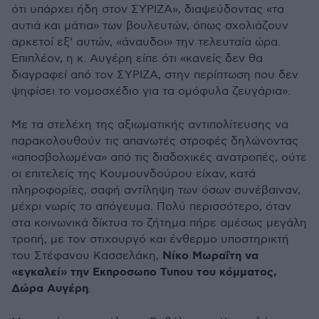
ότι υπάρχει ήδη στον ΣΥΡΙΖΑ», διαψεύδοντας «τα
αυτιά και μάτια» των βουλευτών, όπως σχολιάζουν
αρκετοί εξ’ αυτών, «άναυδοι» την τελευταία ώρα.
Επιπλέον, η κ. Αυγέρη είπε ότι «κανείς δεν θα
διαγραφεί από τον ΣΥΡΙΖΑ, στην περίπτωση που δεν
ψηφίσει το νομοσχέδιο για τα ομόφυλα ζευγάρια».
Με τα στελέχη της αξιωματικής αντιπολίτευσης να
παρακολουθούν τις απανωτές στροφές δηλώνοντας
«αποσβολωμένα» από τις διαδοχικές ανατροπές, ούτε
οι επιτελείς της Κουμουνδούρου είχαν, κατά
πληροφορίες, σαφή αντίληψη των όσων συνέβαιναν,
μέχρι νωρίς το απόγευμα. Πολύ περισσότερο, όταν
στα κοινωνικά δίκτυα το ζήτημα πήρε αμέσως μεγάλη
τροπή, με τον στιχουργό και ένθερμο υποστηρικτή
Νίκο Μωραΐτη να
του Στέφανου Κασσελάκη,
«εγκαλεί» την Εκπροσωπο Τυπου του κόμματος,
Δώρα Αυγέρη
.