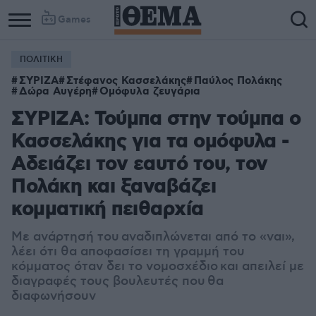
Games
ΠΟΛΙΤΙΚΗ
Column
Column
ΣΥΡΙΖΑ
Στέφανος Κασσελάκης
Παύλος Πολάκης
1
2
Δώρα Αυγέρη
Ομόφυλα ζευγάρια
ΣΥΡΙΖΑ: Τούμπα στην τούμπα ο
Κασσελάκης για τα ομόφυλα -
Αδειάζει τον εαυτό του, τον
Πολάκη και ξαναβάζει
κομματική πειθαρχία
Με ανάρτησή του αναδιπλώνεται από το «ναι»,
λέει ότι θα αποφασίσει τη γραμμή του
κόμματος όταν δει το νομοσχέδιο και απειλεί με
διαγραφές τους βουλευτές που θα
διαφωνήσουν