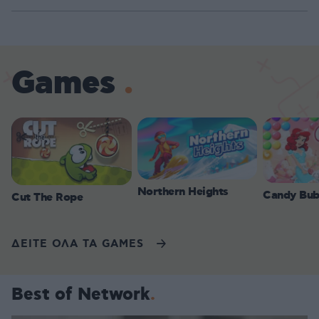
Games
Northern Heights
Candy Bub
Cut The Rope
ΔΕΙΤΕ ΟΛΑ ΤΑ GAMES
Best of Network