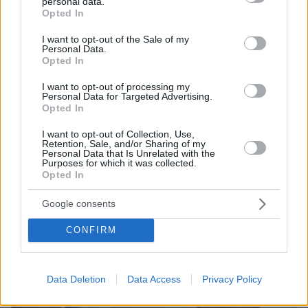
personal data.
grant or deny consent to Google and its third-party tags to
Opted In
use your data for below specified purposes in below Google
consent section.
I want to opt-out of the Sale of my
Personal Data.
Opted In
12.01.2024, 19:00
Κωλοτούμπα Κασσελάκη μετά τη διαφωνία Πολάκη για τα
I want to opt-out of processing my
Personal Data for Targeted Advertising.
ομόφυλα ζευγάρια - «Δεν θα διαγραφεί όποιος δεν
Opted In
ψηφίσει» λέει η Αυγέρη
I want to opt-out of Collection, Use,
Retention, Sale, and/or Sharing of my
Personal Data that Is Unrelated with the
Purposes for which it was collected.
Opted In
Google consents
CONFIRM
Data Deletion
Data Access
Privacy Policy