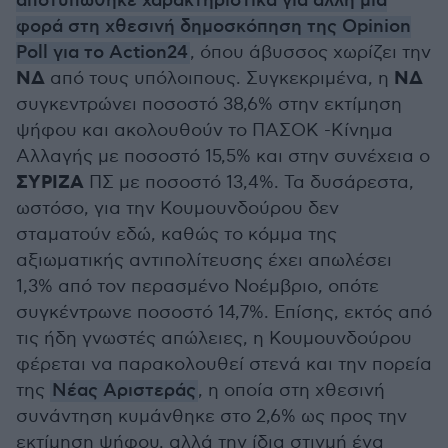
αποτυπώθηκε χαρακτηριστικά για άλλη μια
φορά στη χθεσινή δημοσκόπηση της Opinion
Poll για το Action24
, όπου άβυσσος χωρίζει την
ΝΔ
ΝΔ
από τους υπόλοιπους. Συγκεκριμένα, η
συγκεντρώνει ποσοστό 38,6% στην εκτίμηση
ψήφου και ακολουθούν το ΠΑΣΟΚ -Κίνημα
Αλλαγής με ποσοστό 15,5% και στην συνέχεια ο
ΣΥΡΙΖΑ
ΠΣ με ποσοστό 13,4%. Τα δυσάρεστα,
ωστόσο, για την Κουμουνδούρου δεν
σταματούν εδώ, καθώς το κόμμα της
αξιωματικής αντιπολίτευσης έχει απωλέσει
1,3% από τον περασμένο Νοέμβριο, οπότε
συγκέντρωνε ποσοστό 14,7%. Επίσης, εκτός από
τις ήδη γνωστές απώλειες, η Κουμουνδούρου
φέρεται να παρακολουθεί στενά και την πορεία
της
Νέας Αριστεράς
, η οποία στη χθεσινή
συνάντηση κυμάνθηκε στο 2,6% ως προς την
εκτίμηση ψήφου, αλλά την ίδια στιγμή ένα