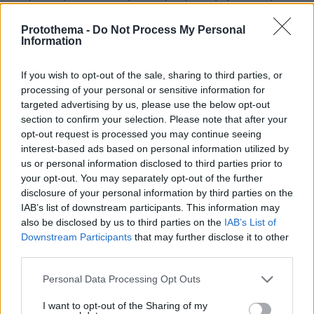
«χρειάζεται ένα μέτωπο των προοδευτικών
Protothema -
Do Not Process My Personal
δυνάμεων με αυτονομία» του κάθε πολιτικού
Information
φορέα, όπως συνέβη στην περίπτωση του
δεύτερου γύρου των αυτοδιοικητικών εκλογών,
If you wish to opt-out of the sale, sharing to third parties, or
τόνισε. «Είμαστε σε μια περίοδο ανασύνθεσης
processing of your personal or sensitive information for
του χώρου» σχολίασε, θέτοντας ως «ζητούμενο
targeted advertising by us, please use the below opt-out
section to confirm your selection. Please note that after your
για τον ευρύτερο χώρο να μπορεί
opt-out request is processed you may continue seeing
επαναθεμελιώσει τις αξίες αυτές και τα
interest-based ads based on personal information utilized by
οράματα».
us or personal information disclosed to third parties prior to
your opt-out. You may separately opt-out of the further
disclosure of your personal information by third parties on the
Σκληρή αντιπαράθεση μέσω… συναίνεσης
IAB’s list of downstream participants. This information may
also be disclosed by us to third parties on the
IAB’s List of
Εν τω μεταξύ, ρυθμούς σκληρού ροκ
Downstream Participants
that may further disclose it to other
«υποσχέθηκαν» χθες πηγές προσκείμενες στον
third parties.
λέγοντας
ΣΥΡΙΖΑ,
ότι το κόμμα της
Please note that this website/app uses one or more Google
Personal Data Processing Opt Outs
αξιωματικής αντιπολίτευσης «θα
services and may gather and store information including but
αντιπαρατεθεί σκληρά με την κυβέρνηση
not limited to your visit or usage behaviour. You may click to
I want to opt-out of the Sharing of my