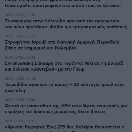
Γουατεμάλα, επιστρέφουν στα σπίτια τους οι κάτοικοι
06.08.2026, 03:15
Συναγερμός στην Κολομβία πριν από την ορκωμοσία
του νέου προέδρου: Φόβοι για τρομοκρατικές επιθέσεις
06.08.2026, 02:45
Στροφή του Ισραήλ στη Λατινική Αμερική: Περιοδεία
Σάαρ σε Ισημερινό και Κολομβία
06.08.2026, 02:14
Εντυπωσιακή Σάκκαρη στο Τορόντο: Νίκησε τη Σονμέζ
και έκλεισε «ραντεβού» με την Γκοφ
06.08.2026, 02:00
Τα ρεβίθια αγαπούν το κρέας – 20 συνταγές φουλ στην
πρωτεΐνη
06.08.2026, 01:46
Φωτιά σε υποσταθμό της ΔΕΗ στην Άρτα, αναφορές για
εκρήξεις και διακοπές ρεύματος, δείτε βίντεο
06.08.2026, 01:32
«Χρυσά» θωρηκτά: Έως 275 δισ. δολάρια θα κοστίσει ο