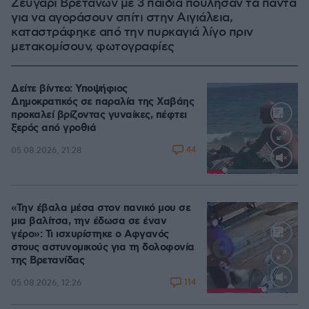
Ζευγάρι Βρετανών με 3 παιδιά πούλησαν τα πάντα
για να αγοράσουν σπίτι στην Αιγιάλεια,
καταστράφηκε από την πυρκαγιά λίγο πριν
μετακομίσουν, φωτογραφίες
Δείτε βίντεο: Υποψήφιος
Δημοκρατικός σε παραλία της Χαβάης
προκαλεί βρίζοντας γυναίκες, πέφτει
ξερός από γροθιά
44
05.08.2026, 21:28
Loaded
:
100.00%
«Την έβαλα μέσα στον πανικό μου σε
μια βαλίτσα, την έδωσα σε έναν
γέρο»: Τι ισχυρίστηκε ο Αφγανός
στους αστυνομικούς για τη δολοφονία
της Βρετανίδας
114
05.08.2026, 12:26
Loaded
:
100.00%