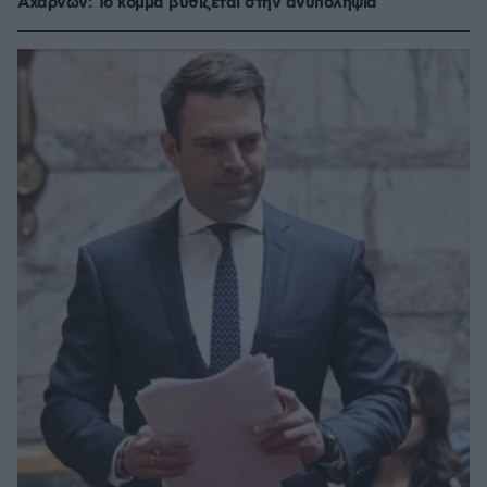
Αχαρνών: Το κόμμα βυθίζεται στην ανυποληψία