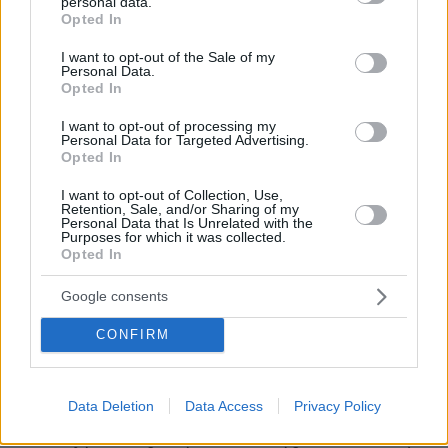
personal data.
grant or deny consent to Google and its third-party tags to
επιλέγοντας τη σωστή πλευρά της δικαιοσύνης
Opted In
use your data for below specified purposes in below Google
απέναντι στην αδικία, της ισότητας απέναντι
consent section.
I want to opt-out of the Sale of my
στην ανισότητα, της προόδου απέναντι στο
Personal Data.
Opted In
συντηρητισμό, των συμφερόντων της μεγάλης
κοινωνικής πλειοψηφίας απέναντι σε μια
I want to opt-out of processing my
Personal Data for Targeted Advertising.
πολιτική που ευνοεί λίγους και ισχυρούς». «Με
Opted In
καλά επεξεργασμένες, τεκμηριωμένες και
άμεσα εφαρμόσιμες προτάσεις. Σε πείσμα του
I want to opt-out of Collection, Use,
Retention, Sale, and/or Sharing of my
κ. Μητσοτάκη και της παρέας του, σε πείσμα
Personal Data that Is Unrelated with the
Purposes for which it was collected.
συγκεκριμένων συμφερόντων που λυμαίνονται
Opted In
τη χώρα, αυτό το κράτος θα "ισιάξει". Και θα το
κάνει ο ΣΥΡΙΖΑ-ΠΣ με σύμμαχο τους πολίτες
Google consents
και τις υγιείς δυνάμεις του τόπου», πρόσθεταν
CONFIRM
οι ίδιες πηγές, εντείνοντας την αίσθηση
«πολεμικής» απέναντι στην κυβέρνηση.
Data Deletion
Data Access
Privacy Policy
Νωρίτερα, ωστόσο, «εμείς ως αξιωματική