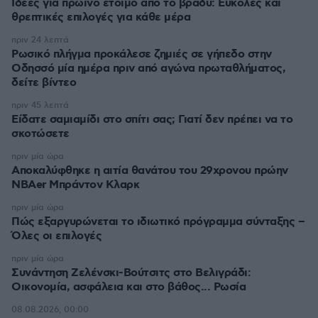
Ιδέες για πρωινό έτοιμο από το βράδυ: Εύκολες και
θρεπτικές επιλογές για κάθε μέρα
πριν 24 λεπτά
Ρωσικό πλήγμα προκάλεσε ζημιές σε γήπεδο στην
Οδησσό μία ημέρα πριν από αγώνα πρωταθλήματος,
δείτε βίντεο
πριν 45 λεπτά
Είδατε σαμιαμίδι στο σπίτι σας; Γιατί δεν πρέπει να το
σκοτώσετε
πριν μία ώρα
Αποκαλύφθηκε η αιτία θανάτου του 29χρονου πρώην
NBAer Μπράντον Κλαρκ
πριν μία ώρα
Πώς εξαργυρώνεται το ιδιωτικό πρόγραμμα σύνταξης –
Όλες οι επιλογές
πριν μία ώρα
Συνάντηση Ζελένσκι-Βούτσιτς στο Βελιγράδι:
Οικονομία, ασφάλεια και στο βάθος... Ρωσία
08.08.2026, 00:00