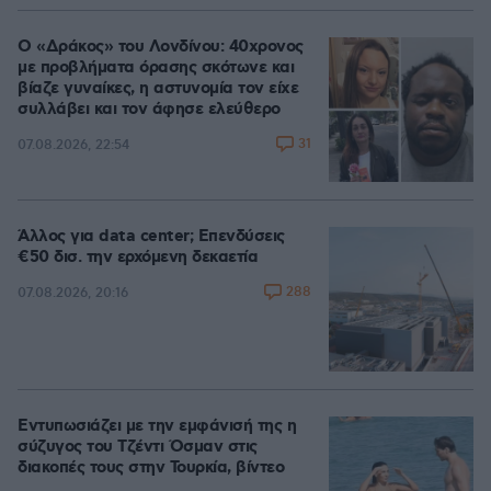
Ο «Δράκος» του Λονδίνου: 40χρονος
με προβλήματα όρασης σκότωνε και
βίαζε γυναίκες, η αστυνομία τον είχε
συλλάβει και τον άφησε ελεύθερο
31
07.08.2026, 22:54
Άλλος για data center; Επενδύσεις
€50 δισ. την ερχόμενη δεκαετία
288
07.08.2026, 20:16
Εντυπωσιάζει με την εμφάνισή της η
σύζυγος του Τζέντι Όσμαν στις
διακοπές τους στην Τουρκία, βίντεο