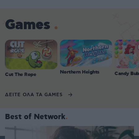
Games
Northern Heights
Candy Bub
Cut The Rope
ΔΕΙΤΕ ΟΛΑ ΤΑ GAMES
Best of Network