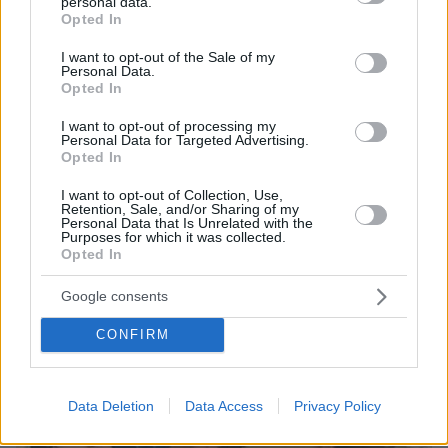
personal data.
«Πόσα θέλεις για το κορίτσι;»: Τουρίστας στην
grant or deny consent to Google and its third-party tags to
Opted In
Κρήτη ζητά... τιμή για να ασελγήσει σε ανήλικη, τι
use your data for below specified purposes in below Google
καταγγέλλει ο ιδιοκτήτης επιχείρησης
consent section.
I want to opt-out of the Sale of my
Personal Data.
Opted In
I want to opt-out of processing my
Personal Data for Targeted Advertising.
Opted In
I want to opt-out of Collection, Use,
Retention, Sale, and/or Sharing of my
Personal Data that Is Unrelated with the
Purposes for which it was collected.
Opted In
Google consents
CONFIRM
Data Deletion
Data Access
Privacy Policy