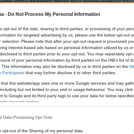
εθεί στην τέταρτη θέση των προτιμήσεων του
ματος, πίσω και από το ΚΚΕ που φλερτάρει με
ma -
Do Not Process My Personal Information
στό.
to opt-out of the sale, sharing to third parties, or processing of your per
formation for targeted advertising by us, please use the below opt-out s
r selection. Please note that after your opt-out request is processed y
r(eexbs1jkdkewvzn, v-cxd4j59wuzu9)
eing interest-based ads based on personal information utilized by us or
disclosed to third parties prior to your opt-out. You may separately opt-
losure of your personal information by third parties on the IAB’s list of
. This information may also be disclosed by us to third parties on the
IA
Participants
that may further disclose it to other third parties.
 αυτή δεν είναι η χειρότερη δυνατή εξέλιξη γι
 that this website/app uses one or more Google services and may gath
ούρου. Ορισμένοι, μεταξύ των οποίων και
including but not limited to your visit or usage behaviour. You may click 
ΣΥΡΙΖΑ, δεν αποκλείουν την πιθανότητα το
 to Google and its third-party tags to use your data for below specifi
 Κασσελάκη να βρεθεί ακόμη και στην πέμπτη
ogle consent section.
ύτο για τους εξής λόγους: πρώτον, η ψήφος στι
είναι χαλαρή και ευνοούνται τα μικρότερα
l Data Processing Opt Outs
o opt-out of the Sharing of my personal data.