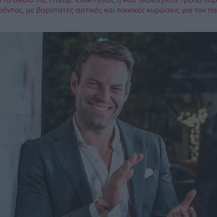
το δίκαιο της Πνευμ. Ιδιοκτησίας η καθ΄οιονδήποτε τρόπο πα
ρόντος, με βαρύτατες αστικές και ποινικές κυρώσεις για τον 