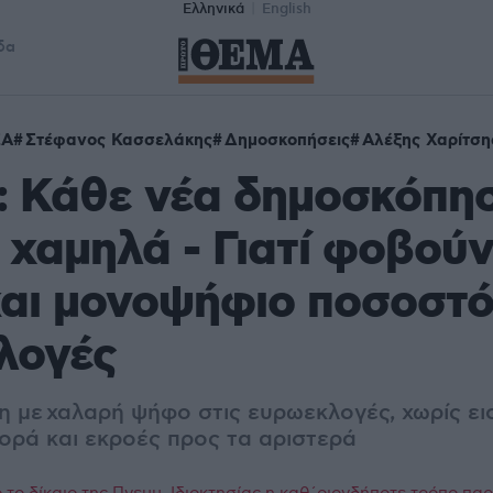
Ελληνικά
English
δα
ΖΑ
Στέφανος Κασσελάκης
Δημοσκοπήσεις
Αλέξης Χαρίτση
 Κάθε νέα δημοσκόπησ
ο χαμηλά - Γιατί φοβούν
αι μονοψήφιο ποσοστό
λογές
ση με χαλαρή ψήφο στις ευρωεκλογές, χωρίς ε
ορά και εκροές προς τα αριστερά