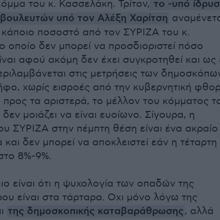
κόμμα του κ. Κασσελάκη. Τρίτον,
το -υπό ίδρυσ
 βουλευτών υπό τον Αλέξη Χαρίτση
αναμένετα
 κάποιο ποσοστό από τον ΣΥΡΙΖΑ του κ.
ο οποίο δεν μπορεί να προσδιοριστεί πόσο
ίναι αφού ακόμη δεν έχει συγκροτηθεί και ως 
εριλαμβάνεται στις μετρήσεις των δημοσκόπων
φο, χωρίς εισροές από την κυβερνητική φθο
ς προς τα αριστερά, το μέλλον του κόμματος τ
δεν μοιάζει να είναι ευοίωνο. Σίγουρα, η
υ ΣΥΡΙΖΑ στην πέμπτη θέση είναι ένα ακραίο
 και δεν μπορεί να αποκλειστεί εάν η τέταρτη
 στο 8%-9%.
ιο είναι ότι η ψυχολογία των οπαδών της
υ είναι στα τάρταρα. Οχι μόνο λόγω της
αι
της δημοσκοπικής καταβαράθρωσης
, αλλά