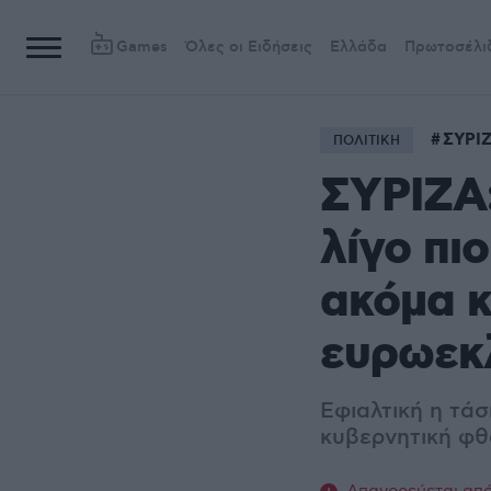
Games
Όλες οι Ειδήσεις
Ελλάδα
Πρωτοσέλι
ΣΥΡΙ
ΠΟΛΙΤΙΚΗ
ΣΥΡΙΖΑ:
λίγο πι
ακόμα κ
ευρωεκ
Εφιαλτική η τά
κυβερνητική φθ