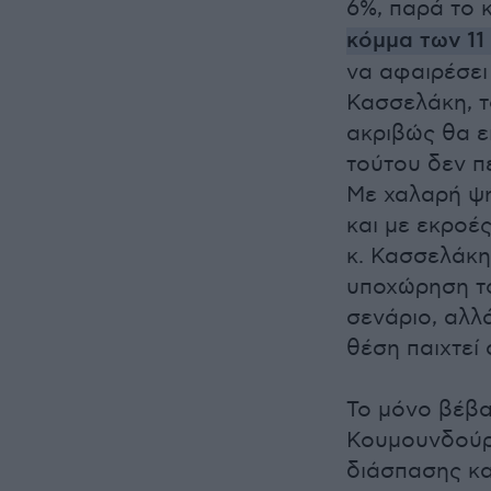
6%, παρά το 
κόμμα των 11
να αφαιρέσει
Κασσελάκη, τ
ακριβώς θα ε
τούτου δεν π
Με χαλαρή ψή
και με εκροέ
κ. Κασσελάκη 
υποχώρηση το
σενάριο, αλλά
θέση παιχτεί
Το μόνο βέβα
Κουμουνδούρο
διάσπασης κ