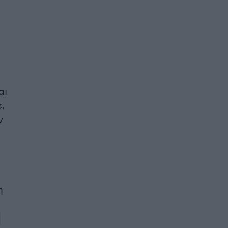
αι
,
ν
η
α