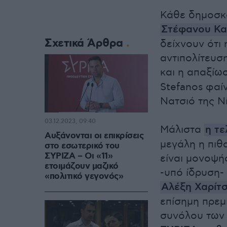
Κάθε δημοσκό
Στέφανου Κ
Σχετικά Άρθρα
δείχνουν ότι
αντιπολίτευση
και η απαξίω
Stefanos φαί
Νατσιό της Νί
03.12.2023, 09:40
Μάλιστα
η τε
Αυξάνονται οι επικρίσεις
μεγάλη η πιθ
στο εσωτερικό του
ΣΥΡΙΖΑ – Οι «11»
είναι μονοψήφ
ετοιμάζουν μαζικό
-υπό ίδρυση-
«πολιτικό γεγονός»
Αλέξη Χαρίτ
επίσημη πρεμ
συνόλου των 