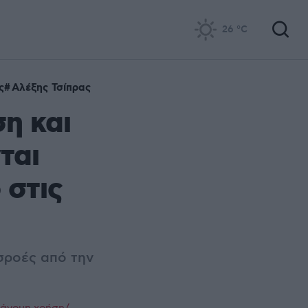
26
°C
ς
Αλέξης Τσίπρας
η και
ται
 στις
ισροές από την