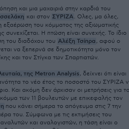
πηση και μια μαχαιριά στην καρδιά του
ασσελάκη
και στον
ΣΥΡΙΖΑ
. Oλες, μα όλες,
 η εξαέρωση του κόμματος της αξιωματικής
ς συνεχίζεται. Η πτώση είναι συνεχής. Το ίδιο
ση του διαδόχου του
Αλέξη Τσίπρα
, αφού ο
νεται να ξεπερνά σε δημοτικότητα μόνο τον
κης και τον Στίγκα των Σπαρτιατών.
λευταία, της Metron Analysis
, δείχνει ότι είναι
ανότητα το νέο έτος το ποσοστό του ΣΥΡΙΖΑ 
ιο. Και ακόμη δεν άρχισαν οι μετρήσεις για τ
 κόμμα των 11 βουλευτών με επικεφαλής τον
ση
που κάνει σήμερα το απόγευμα στις 7 την
ιέρα του. Σύμφωνα με τις εκτιμήσεις του
αναλυτών και αναλογιστών, η τάση είναι ο