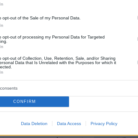
In
Νέα Δημοκρατία
στις ευρωεκλογές του 2019 εί
o opt-out of the Sale of my Personal Data.
In
ι τώρα, μετά από 4,5 χρόνια διακυβέρνησης,
να πέσει κάτω και από αυτό και να βρεθεί στην
to opt-out of processing my Personal Data for Targeted
ing.
30% επειδή ένα ποσοστό ψηφοφόρων -και
In
 τα δεξιά της- θα θελήσει να στείλει μήνυμα
o opt-out of Collection, Use, Retention, Sale, and/or Sharing
 για την προσέγγιση με την
Τουρκία
, τον γάμο
ersonal Data that Is Unrelated with the Purposes for which it
lected.
οθεσία των ομόφυλων ζευγαριών, τους
In
παγγελματίες και τη φορολόγησή τους και
ρίβεια που έχει γονατίσει τα λαϊκά νοικοκυριά
consents
μεσαίες επιχειρήσεις.
CONFIRM
δεξιών- δυσαρέσκεια είναι πιο πιθανό να
 κόμμα του
Κυριάκου Βελόπουλου
, η Ελληνική
Data Deletion
Data Access
Privacy Policy
δημοσκοπήσεις
το δείχνουν στην περιοχή του