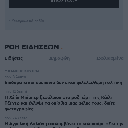
* Υποχρεωτικά πεδία
ΡΟΗ ΕΙΔΗΣΕΩΝ
Ειδήσεις
Δημοφιλή
Σχολιασμένα
ΜΠΑΜΠΗΣ ΚΟΥΤΡΑΣ
πριν 8 λεπτά
Επιδόματα και κουπόνια δεν είναι φιλελεύθερη πολιτική
πριν 13 λεπτά
Η Χέιλι Μπίμπερ ξεσάλωσε στο ροζ πάρτι της Κάιλι
Τζένερ και έγλυψε τα οπίσθια μιας φίλης τους, δείτε
φωτογραφίες
πριν 24 λεπτά
Η Αγγελική Δαλιάνη απολαμβάνει το καλοκαίρι: «Ζω την