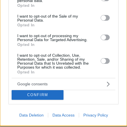
personal data.
άλλοι!
grant or deny consent to Google and its third-party tags to
Opted In
use your data for below specified purposes in below Google
ΑΠΑΝΤΗΣΗ
consent section.
I want to opt-out of the Sale of my
Personal Data.
Opted In
I want to opt-out of processing my
Παρατηρητής γέλιου
Personal Data for Targeted Advertising.
Opted In
12.11.2023, 17:48
Ελπίζω να μην αποχωρήσει και η πολυπρόσωπη και
I want to opt-out of Collection, Use,
βαθειά επιδραστική ομάδα του ΠασαΤεμπο-Νέρα. Με
Retention, Sale, and/or Sharing of my
Personal Data that Is Unrelated with the
ποιούς θα γελάμε μετά ρε παιδιά;
Purposes for which it was collected.
Opted In
ΑΠΑΝΤΗΣΗ
Google consents
Μικρή Λουλου
CONFIRM
12.11.2023, 17:23
Σιγά μην έφευγαν.... Ο Κασσελακης θα τους δώσει
θεση και ολα μέλι-γάλα. Εξάλλου τι εκπροσωπουν;
Στην ουρά να παρουν πόστο περιμενουν. Μολις το
Data Deletion
Data Access
Privacy Policy
πάρουνε θα αρχίσει το λιβανισμα στον 'ηγέτη'.