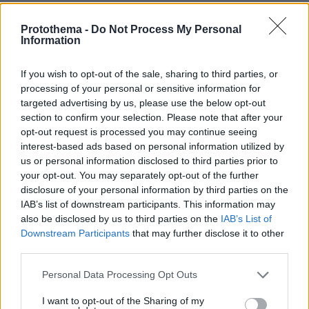
12.11.2023, 21:06
Ουστ!!!
Protothema -
Do Not Process My Personal
Information
ΑΠΑΝΤΗΣΗ
If you wish to opt-out of the sale, sharing to third parties, or
Τι περιμένεις άραγε
processing of your personal or sensitive information for
12.11.2023, 18:26
targeted advertising by us, please use the below opt-out
κε Τεμπονέρα ;Σε λίγο δε θα υπάρχει κόμμα.
section to confirm your selection. Please note that after your
opt-out request is processed you may continue seeing
ΑΠΑΝΤΗΣΗ
interest-based ads based on personal information utilized by
us or personal information disclosed to third parties prior to
your opt-out. You may separately opt-out of the further
.....
disclosure of your personal information by third parties on the
12.11.2023, 18:14
IAB’s list of downstream participants. This information may
και πάνω απόλα δε θα εκμεταλλευτεί τον θάνατο του
also be disclosed by us to third parties on the
IAB’s List of
πατέρα του για να γίνει βουλευτής όπως δήλωνε και
Downstream Participants
that may further disclose it to other
τα εξαφάνισε από το ίντερνετ! απευθείας πρόεδρος!
third parties.
έχουν καταλάβει αυτά τα τομματόσκυλα ότι είναι ένα
κόμμα και αντιπολιτεύονται την κυβέρνηση και όχι
Please note that this website/app uses one or more Google
Personal Data Processing Opt Outs
τους ίδιους; αν δε θέλουν ας φύγουν μπας και
services and may gather and store information including but
έχουμε επιτέλους αντιπολίτευση γιατί ξέφυγαν οι
not limited to your visit or usage behaviour. You may click to
I want to opt-out of the Sharing of my