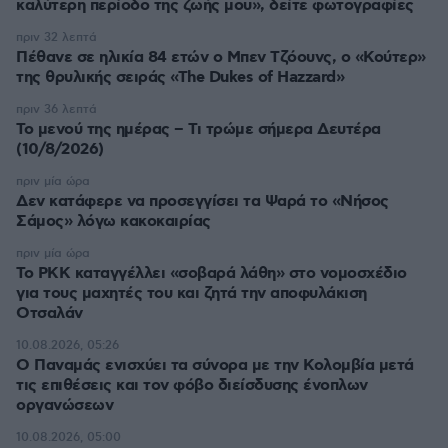
καλύτερη περίοδο της ζωής μου», δείτε φωτογραφίες
πριν 32 λεπτά
Πέθανε σε ηλικία 84 ετών ο Μπεν Τζόουνς, ο «Κούτερ»
της θρυλικής σειράς «The Dukes of Hazzard»
πριν 36 λεπτά
Το μενού της ημέρας – Τι τρώμε σήμερα Δευτέρα
(10/8/2026)
πριν μία ώρα
Δεν κατάφερε να προσεγγίσει τα Ψαρά το «Νήσος
Σάμος» λόγω κακοκαιρίας
πριν μία ώρα
Το PKK καταγγέλλει «σοβαρά λάθη» στο νομοσχέδιο
για τους μαχητές του και ζητά την αποφυλάκιση
Οτσαλάν
10.08.2026, 05:26
O Παναμάς ενισχύει τα σύνορα με την Κολομβία μετά
τις επιθέσεις και τον φόβο διείσδυσης ένοπλων
οργανώσεων
10.08.2026, 05:00