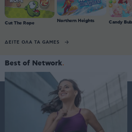
Northern Heights
Candy Bub
Cut The Rope
ΔΕΙΤΕ ΟΛΑ ΤΑ GAMES
Best of Network