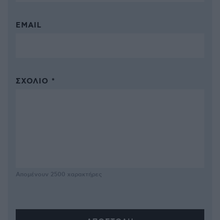
EMAIL
ΣΧΌΛΙΟ *
Απομένουν
2500
χαρακτήρες