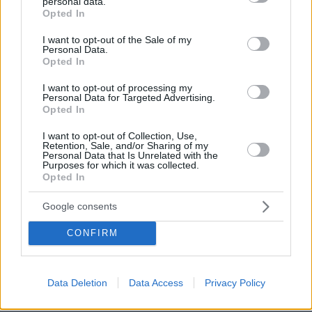
personal data.
συνεχίσει να βρέχει ευρώ για σας και τώρα θα τους
grant or deny consent to Google and its third-party tags to
Opted In
λουστείτε.
use your data for below specified purposes in below Google
consent section.
ΑΠΑΝΤΗΣΗ
I want to opt-out of the Sale of my
Personal Data.
Opted In
Dimitris
I want to opt-out of processing my
05.07.2023, 09:54
Personal Data for Targeted Advertising.
Opted In
Κοιτα πώς άλλαξε το όνομα (και η εθνικότητα)
Νάτσεφ μέσα σε 3 γενιές…
I want to opt-out of Collection, Use,
ΑΠΑΝΤΗΣΗ
Retention, Sale, and/or Sharing of my
Personal Data that Is Unrelated with the
Purposes for which it was collected.
Opted In
Google consents
Νόμιζα ότι είχαμε φτάσει πάτο με τον Σύριζα
CONFIRM
05.07.2023, 09:54
Μέχρι που μπήκαν στη Βουλή τα μεσαιωνικά
σούργελα της "Νίκης" και έκαναν ακόμη και τους
ζαίους να φαίνονται λογικοί...
Data Deletion
Data Access
Privacy Policy
ΑΠΑΝΤΗΣΗ