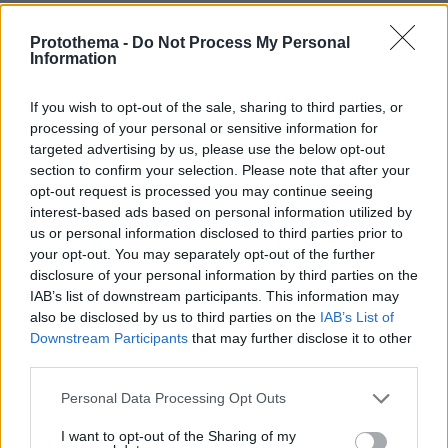
Protothema -
Do Not Process My Personal
Information
Αυνανισμός
05.07.2023, 10:29
If you wish to opt-out of the sale, sharing to third parties, or
Γνωστός και σαν "Εθνικό μας σπορ". Τα παίζουμε όλα
processing of your personal or sensitive information for
για όλα, δεν χωράνε ημίμετρα εδώ!
targeted advertising by us, please use the below opt-out
section to confirm your selection. Please note that after your
ΑΠΑΝΤΗΣΗ
opt-out request is processed you may continue seeing
interest-based ads based on personal information utilized by
αυτός δεν κατάλαβε
us or personal information disclosed to third parties prior to
05.07.2023, 10:19
your opt-out. You may separately opt-out of the further
disclosure of your personal information by third parties on the
ότι η αποστολή αυτοδυναμίας της νδ επιτεύχθηκε και
IAB’s list of downstream participants. This information may
συνεχίζει τα αυτογκόλ...
also be disclosed by us to third parties on the
IAB’s List of
ΑΠΑΝΤΗΣΗ
Downstream Participants
that may further disclose it to other
third parties.
κειτ
Please note that this website/app uses one or more Google
Personal Data Processing Opt Outs
05.07.2023, 09:59
services and may gather and store information including but
σας χάλασαν τη σούπα οι καινούργιοι ,νομίζατε ότι θα
not limited to your visit or usage behaviour. You may click to
I want to opt-out of the Sharing of my