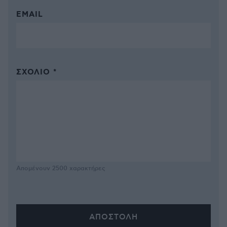
EMAIL
ΣΧΌΛΙΟ *
Απομένουν
2500
χαρακτήρες