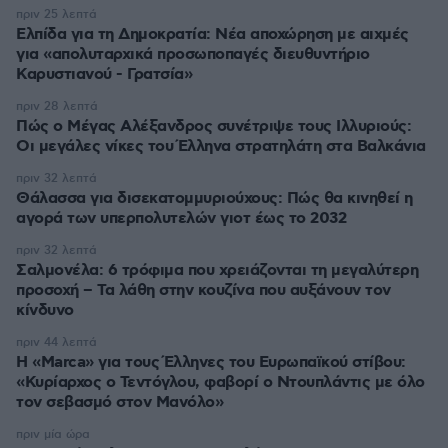
πριν 25 λεπτά
Ελπίδα για τη Δημοκρατία: Νέα αποχώρηση με αιχμές
για «απολυταρχικά προσωποπαγές διευθυντήριο
Καρυστιανού - Γρατσία»
πριν 28 λεπτά
Πώς ο Μέγας Αλέξανδρος συνέτριψε τους Ιλλυριούς:
Οι μεγάλες νίκες του Έλληνα στρατηλάτη στα Βαλκάνια
πριν 32 λεπτά
Θάλασσα για δισεκατομμυριούχους: Πώς θα κινηθεί η
αγορά των υπερπολυτελών γιοτ έως το 2032
πριν 32 λεπτά
Σαλμονέλα: 6 τρόφιμα που χρειάζονται τη μεγαλύτερη
προσοχή – Τα λάθη στην κουζίνα που αυξάνουν τον
κίνδυνο
πριν 44 λεπτά
Η «Marca» για τους Έλληνες του Ευρωπαϊκού στίβου:
«Κυρίαρχος ο Τεντόγλου, φαβορί ο Ντουπλάντις με όλο
τον σεβασμό στον Μανόλο»
πριν μία ώρα