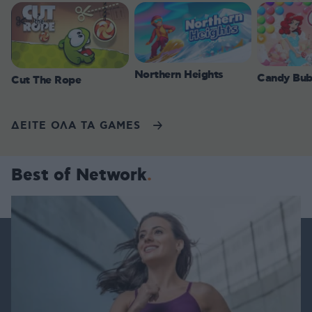
Northern Heights
Candy Bub
Cut The Rope
ΔΕΙΤΕ ΟΛΑ ΤΑ GAMES
Best of Network