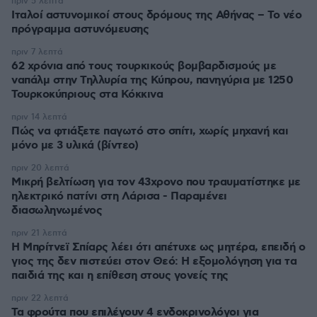
πριν 5 λεπτά
Ιταλοί αστυνομικοί στους δρόμους της Αθήνας – Το νέο
πρόγραμμα αστυνόμευσης
πριν 7 λεπτά
62 χρόνια από τους τουρκικούς βομβαρδισμούς με
ναπάλμ στην Τηλλυρία της Κύπρου, πανηγύρια με 1250
Τουρκοκύπριους στα Κόκκινα
πριν 14 λεπτά
Πώς να φτιάξετε παγωτό στο σπίτι, χωρίς μηχανή και
μόνο με 3 υλικά (βίντεο)
πριν 20 λεπτά
Μικρή βελτίωση για τον 43χρονο που τραυματίστηκε με
ηλεκτρικό πατίνι στη Λάρισα - Παραμένει
διασωληνωμένος
πριν 21 λεπτά
Η Μπρίτνεϊ Σπίαρς λέει ότι απέτυχε ως μητέρα, επειδή ο
γιος της δεν πιστεύει στον Θεό: Η εξομολόγηση για τα
παιδιά της και η επίθεση στους γονείς της
πριν 22 λεπτά
Τα φρούτα που επιλέγουν 4 ενδοκρινολόγοι για