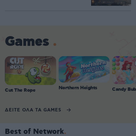
Games
Northern Heights
Candy Bub
Cut The Rope
ΔΕΙΤΕ ΟΛΑ ΤΑ GAMES
Best of Network