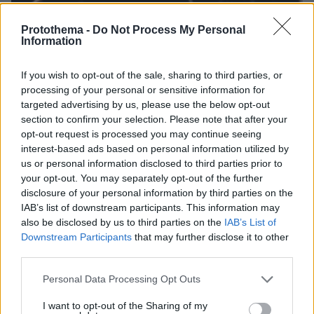
Protothema -
Do Not Process My Personal
Information
22.05.2023, 18:43
Το ΠΑΣΟΚ απαντά στον Τσίπρα: Ξύσατε τον πάτο του
βαρελιού απευθύνοντας προσκλητήριο στους ψηφοφόρους
If you wish to opt-out of the sale, sharing to third parties, or
Κασιδιάρη
processing of your personal or sensitive information for
targeted advertising by us, please use the below opt-out
section to confirm your selection. Please note that after your
opt-out request is processed you may continue seeing
interest-based ads based on personal information utilized by
us or personal information disclosed to third parties prior to
your opt-out. You may separately opt-out of the further
disclosure of your personal information by third parties on the
IAB’s list of downstream participants. This information may
also be disclosed by us to third parties on the
IAB’s List of
Downstream Participants
that may further disclose it to other
third parties.
Please note that this website/app uses one or more Google
Personal Data Processing Opt Outs
services and may gather and store information including but
not limited to your visit or usage behaviour. You may click to
I want to opt-out of the Sharing of my