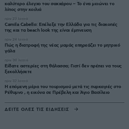
καλύτερο έλεγχο του σακχάρου – Το ένα μειώνει το
λίπος στην κοιλιά
πριν 23 λεπτά
Camila Cabello: Επέλεξε την Ελλάδα για τις διακοπές
της και τα beach look της είναι έμπνευση
πριν 24 λεπτά
Πώς η διατροφή της νέας μαμάς επηρεάζει το μητρικό
γάλα
πριν 30 λεπτά
Είδατε αστερίες στη θάλασσα; Γιατί δεν πρέπει να τους
ξεκολλήσετε
πριν 32 λεπτά
Η επόμενη μέρα του τουρισμού μετά τις πυρκαγιές στο
Ρέθυμνο , η εικόνα σε Πρέβελη και Άγιο Βασίλειο
ΔΕΙΤΕ ΟΛΕΣ ΤΙΣ ΕΙΔΗΣΕΙΣ