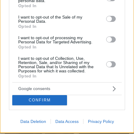
personal data.
grant or deny consent to Google and its third-party tags to
Opted In
use your data for below specified purposes in below Google
consent section.
I want to opt-out of the Sale of my
Personal Data.
Opted In
I want to opt-out of processing my
Personal Data for Targeted Advertising.
22.05.2023, 17:20
Opted In
Ο Τσίπρας επιτίθεται στο ΠΑΣΟΚ για την κατάρρευση του
ΣΥΡΙΖΑ - Καλύτερα να κοιταχτείτε στον καθρέφτη, απαντά
I want to opt-out of Collection, Use,
η Χαρ. Τρικούπη
Retention, Sale, and/or Sharing of my
Personal Data that Is Unrelated with the
Purposes for which it was collected.
Opted In
Google consents
CONFIRM
Data Deletion
Data Access
Privacy Policy