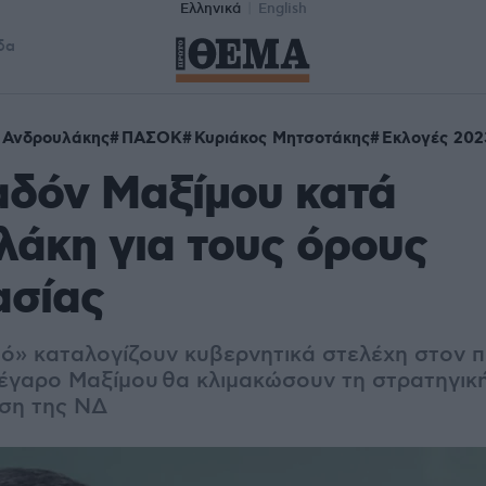
Ελληνικά
English
δα
 Ανδρουλάκης
ΠΑΣΟΚ
Κυριάκος Μητσοτάκης
Εκλογές 202
αδόν Μαξίμου κατά
άκη για τους όρους
ασίας
ό» καταλογίζουν κυβερνητικά στελέχη στον 
έγαρο Μαξίμου
θα κλιμακώσουν τη στρατηγικ
ση της ΝΔ