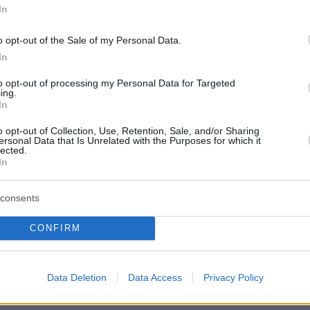
«Η θέση του κυρίου Ανδρουλάκη για το
In
πρωθυπουργού μετά τις εκλογές εκτός του ότ
ική ασέβεια
είναι και πολιτικά εξωφρενική»,
εί
o opt-out of the Sale of my Personal Data.
In
ός εκπρόσωπος Γιάννης Οικονόμου,
 ότι «
λέει ψηφίστε με αλλά ο πρωθυπουργός
to opt-out of processing my Personal Data for Targeted
ing.
άγνωστος Χ”
». «Προκύπτει πολύ καθαρά, ο
In
προβλήματος των πολιτικών συνεργασιών, πο
o opt-out of Collection, Use, Retention, Sale, and/or Sharing
λύπτεται ότι δεν έχουν ένα σαφές
ersonal Data that Is Unrelated with the Purposes for which it
lected.
ό περιεχόμενο και έχουν τελικά μεγάλο κίνδυ
In
ν σε μία ακυβερνησία στη χώρα», είπε με τη
υπουργός Επικρατείας
Άκης Σκέρτσος
στο
consents
μμα. Ο Άδωνις Γεωργιάδης με τη σειρά του
CONFIRM
«ψωνισμένη» την τοποθέτηση του κ.
το Action 24.
Data Deletion
Data Access
Privacy Policy
ύλο