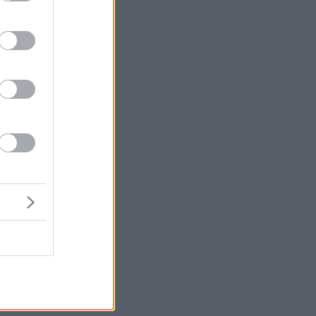
ι
πε
υ
νο