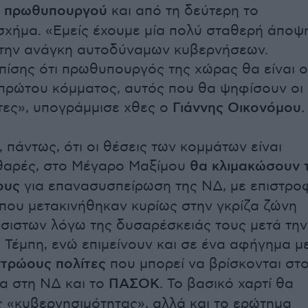
 πρωθυπουργού
και από τη δεύτερη το
σχήμα. «Εμείς έχουμε μία πολύ σταθερή άποψ
στην ανάγκη αυτοδύναμων κυβερνήσεων.
πίσης ότι πρωθυπουργός της χώρας θα είναι ο
πρώτου κόμματος, αυτός που θα ψηφίσουν οι
τες», υπογράμμισε χθες ο
Γιάννης Οικονόμου.
 πάντως, ότι οι θέσεις των κομμάτων είναι
αθαρές, στο Μέγαρο Μαξίμου
θα κλιμακώσουν 
ους
για επανασυσπείρωση της ΝΔ, με επιστρο
ου μετακινήθηκαν κυρίως στην γκρίζα ζώνη
ιστων λόγω της δυσαρέσκειάς τους μετά την
 Τέμπη, ενώ επιμείνουν και σε ένα αφήγημα μ
τρώους πολίτες
που μπορεί να βρίσκονται στ
α στη ΝΔ και το
ΠΑΣΟΚ
. Το βασικό χαρτί θα
ης «κυβερνησιμότητας», αλλά και το ερώτημα