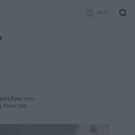
34
°C
3
πρόεδρο του
ή τους
για