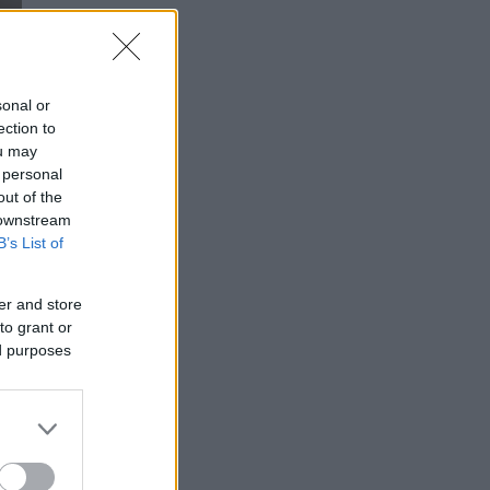
sonal or
ection to
ou may
 personal
out of the
 downstream
B’s List of
er and store
to grant or
ed purposes