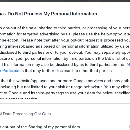
ma -
Do Not Process My Personal Information
to opt-out of the sale, sharing to third parties, or processing of your per
formation for targeted advertising by us, please use the below opt-out s
r selection. Please note that after your opt-out request is processed y
eing interest-based ads based on personal information utilized by us or
disclosed to third parties prior to your opt-out. You may separately opt-
losure of your personal information by third parties on the IAB’s list of
. This information may also be disclosed by us to third parties on the
IA
Participants
that may further disclose it to other third parties.
 that this website/app uses one or more Google services and may gath
including but not limited to your visit or usage behaviour. You may click 
 to Google and its third-party tags to use your data for below specifi
ogle consent section.
l Data Processing Opt Outs
πρίσμα, το ένα μετά το άλλο, τα κορυφαία
στελέχη έβαλλαν χθες εναντίον του προέδρου
o opt-out of the Sharing of my personal data.