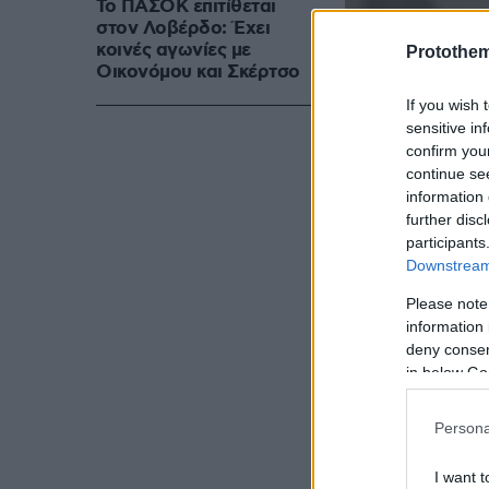
Το ΠΑΣΟΚ επιτίθεται
στον Λοβέρδο: Έχει
κοινές αγωνίες με
Protothe
Οικονόμου και Σκέρτσο
If you wish 
sensitive in
confirm you
continue se
information 
further disc
participants
Downstream 
Please note
information 
deny consent
in below Go
Persona
Υπό αυτό το 
κυβερνητικά 
I want t