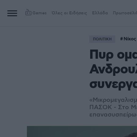
Games
Όλες οι Ειδήσεις
Ελλάδα
Πρωτοσέλι
Νίκος
ΠΟΛΙΤΙΚΗ
Πυρ ομ
Ανδρουλ
συνεργ
«Μικρομεγαλισμ
ΠΑΣΟΚ - Σ
το Μ
επανασυσπείρω