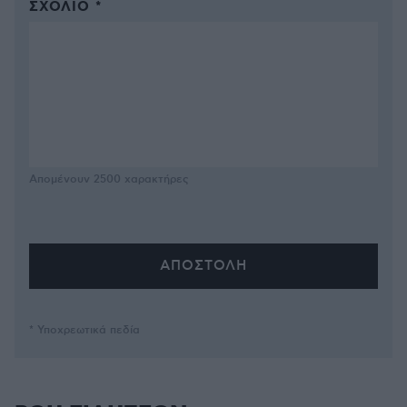
ΣΧΌΛΙΟ *
Απομένουν
2500
χαρακτήρες
* Υποχρεωτικά πεδία