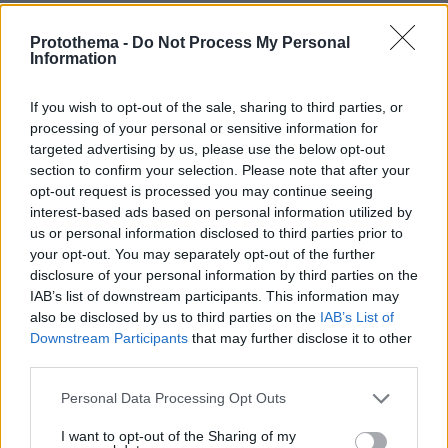
Protothema -
Do Not Process My Personal
Information
Στη Μητρόπολη είναι αυτή την ώρα είναι, ο
If you wish to opt-out of the sale, sharing to third parties, or
υπουργός Εσωτερικών Μάκης Βορίδης, ο
processing of your personal or sensitive information for
βουλευτής της ΝΔ Θανάσης Δαβάκης, ο
targeted advertising by us, please use the below opt-out
section to confirm your selection. Please note that after your
Κωνσταντίνος
ανεξάρτητος βουλευτής,
opt-out request is processed you may continue seeing
Μπογδάνος
Νίκος
, ο πρώην βούλευτης
interest-based ads based on personal information utilized by
Νικολόπουλος
, ο πρώην βουλευτής των ΑΝΕΛ
us or personal information disclosed to third parties prior to
Δημήτρης Καμμένος
.
your opt-out. You may separately opt-out of the further
disclosure of your personal information by third parties on the
IAB’s list of downstream participants. This information may
also be disclosed by us to third parties on the
IAB’s List of
Downstream Participants
that may further disclose it to other
third parties.
Please note that this website/app uses one or more Google
Personal Data Processing Opt Outs
services and may gather and store information including but
not limited to your visit or usage behaviour. You may click to
I want to opt-out of the Sharing of my