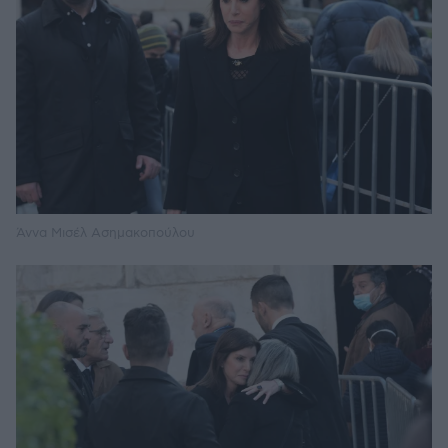
Άννα Μισέλ Ασημακοπούλου