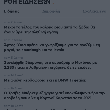
ΡΟΗ ΕΙΔΗΣΕΩΝ
Ειδήσεις
Δημοφιλή
Σχολιασμένα
πριν 9 λεπτά
Μέχρι το τέλος του καλοκαιριού αυτά τα ζώδια θα
έχουν βρει την αληθινή αγάπη
πριν 9 λεπτά
Άρτος: Όσα πρέπει να γνωρίζουμε για το προζύμι, τη
μαγιά, το sourdough και το levain
πριν 11 λεπτά
Συνελήφθη 56χρονος στο αεροδρόμιο Μυκόνου με
2.280 πακέτα λαθραίων τσιγάρων, δείτε εικόνες
πριν 14 λεπτά
Μειωμένη κερδοφορία έχει η BMW. Τι φταίει;
πριν 16 λεπτά
O Τράβις Μπάρκερ εξήγησε γιατί αποκάλυψαν τώρα την
αποβολή που είχε η Κόρτνεϊ Καρντάσιαν το 2021
πριν 18 λεπτά