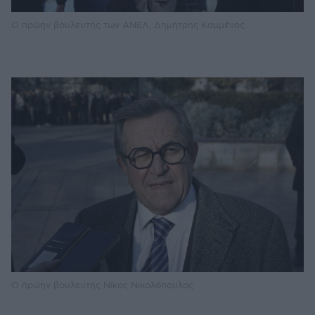
O πρώην βουλευτής των ΑΝΕΛ, Δημήτρης Καμμένος
O πρώην βουλευτής Νίκος Νικολόπουλος