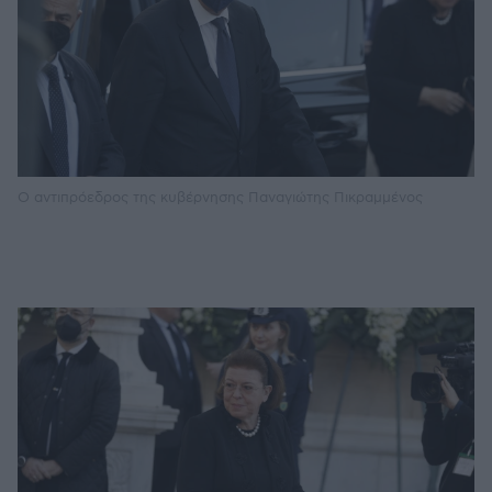
Ο αντιπρόεδρος της κυβέρνησης Παναγιώτης Πικραμμένος