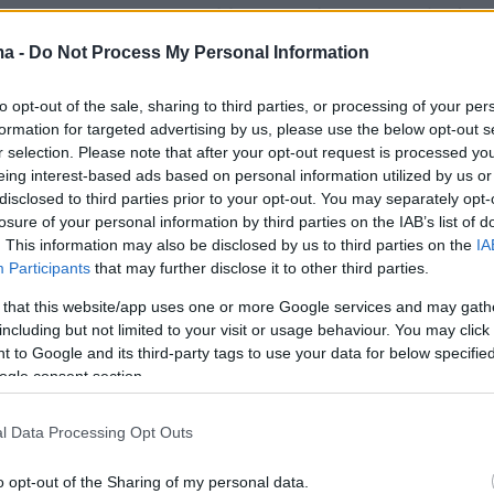
κή επανάσταση. Ο Ελληνικός λαός καταλαβαίν
 κάθε άλλον τι σημαίνει ο αγώνας για την
ma -
Do Not Process My Personal Information
όνισε ο Κουλέμπα στη συνέντευξη Τύπου.
to opt-out of the sale, sharing to third parties, or processing of your per
formation for targeted advertising by us, please use the below opt-out s
ένδια στο Κίεβο
r selection. Please note that after your opt-out request is processed y
eing interest-based ads based on personal information utilized by us or
disclosed to third parties prior to your opt-out. You may separately opt-
πιθέσεις, τις κινήσεις αναθεωρητισμού αλλά κα
losure of your personal information by third parties on the IAB’s list of
ση του Διεθνούς Δικαίου καταδίκασε ο Έλλην
. This information may also be disclosed by us to third parties on the
IA
τερικών από το Κίεβο, κατά τις κοινές
Participants
that may further disclose it to other third parties.
τον Ουκρανό ομόλογό του. Την ίδια στιγμή,
 that this website/app uses one or more Google services and may gath
τις στενές διμερείς διπλωματικές σχέσεις, ενώ
including but not limited to your visit or usage behaviour. You may click 
 to Google and its third-party tags to use your data for below specifi
α «ρωσικά εγκλήματα πολέμου» και αναφέρθηκ
ogle consent section.
ς προκλήσεις
υπογραμμίζοντας τα εξής: «
Οι
με επίσης έναν μεγάλο γείτονα στα Ανατολικά
l Data Processing Opt Outs
ίτονα που έχει εκδώσει απειλή πολέμου εναντί
o opt-out of the Sharing of my personal data.