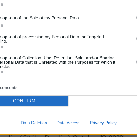
In
ρίζουμε την παράνομη προσάρτηση των
o opt-out of the Sale of my Personal Data.
περιοχών
» ξεκαθάρισε ακόμη ο Νίκος Δένδιας.
In
to opt-out of processing my Personal Data for Targeted
ing.
In
πουργός Εξωτερικών ευχαρίστησε, από την
στη στάση της ελληνικής πλευράς ενώ
o opt-out of Collection, Use, Retention, Sale, and/or Sharing
ersonal Data that Is Unrelated with the Purposes for which it
το μήνυμα από την επίσκεψη Δένδια.
lected.
In
ταδικάζει τις επιθέσεις στο Κίεβο, οι οποίες είναι
consents
πολέμου, με τον σαφέστερο τρόπο. Ο σεβασμός το
καίου, της εδαφικής ακεραιότητας & της κυριαρχία
CONFIRM
ών είναι το «Ιερό Ευαγγέλιο» της 🇬🇷 Εξ. Πολιτική
ε ΥΠΕΞ 🇺🇦
@DmytroKuleba
).
.com/s1k0xHozTy
Data Deletion
Data Access
Privacy Policy