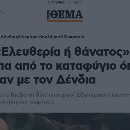
Ελληνικά
English
δα
 Δένδιας
Ντμίτρο Κουλέμπα
Ουκρανία
«Ελευθερία ή θάνατος» 
α από το καταφύγιο ό
αν με τον Δένδια
στο Κίεβο οι δύο υπουργοί Εξωτερικών έκανα
υ ήχησαν σειρήνες