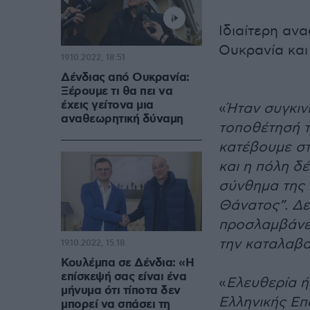
Ιδιαίτερη αν
Ουκρανία και
19.10.2022, 18:51
Δένδιας από Ουκρανία:
Ξέρουμε τι θα πει να
έχεις γείτονα μια
«
Ήταν συγκιν
αναθεωρητική δύναμη
τοποθέτησή τ
κατέβουμε στ
και η πόλη δ
σύνθημα της 
Θάνατος”. Δεί
προσλαμβάνει
την καταλαβα
19.10.2022, 15:18
Κουλέμπα σε Δένδια: «H
επίσκεψή σας είναι ένα
«
Ελευθερία ή
μήνυμα ότι τίποτα δεν
Ελληνικής Επ
μπορεί να σπάσει τη