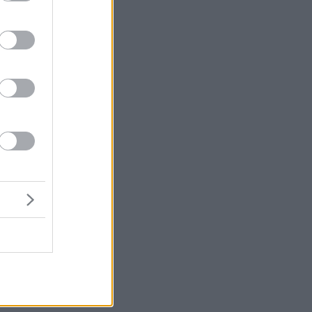
υ
ς
ς