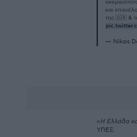
ακεραιότητα
και επανέλα
της 🇺🇦 & 
pic.twitte
— Nikos D
«
Η Ελλάδα κα
ΥΠΕΞ.