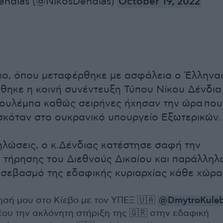
endias (@NikosDendias)
October 19, 2022
ιο, όπου μεταφέρθηκε με ασφάλεια ο Έλληνα
θηκε η κοινή συνέντευξη Τύπου Νίκου Δένδια
Κουλέμπα καθώς σειρήνες ήχησαν την ώρα που
σκόταν στο ουκρανικό υπουργείο Εξωτερικών.
δηλώσεις, ο κ.Δένδιας κατέστησε σαφή την
 τήρησης του Διεθνούς Δικαίου και παράλληλ
 σεβασμό της εδαφικής κυριαρχίας κάθε χώρα
ησή μου στο Κίεβο με τον ΥΠΕΞ 🇺🇦
@DmytroKule
έου την ακλόνητη στήριξη της 🇬🇷 στην εδαφική