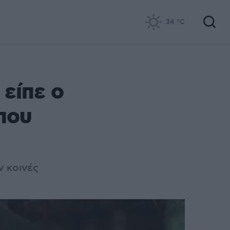
34
°C
είπε ο
που
ν κοινές