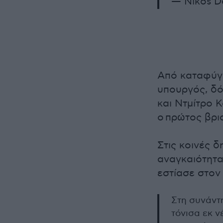
— Nikos D
Από καταφύγ
υπουργός, δό
και Ντμίτρο 
ο πρώτος βρι
Στις κοινές 
αναγκαιότητα
εστίασε στον
Στη συνάντ
τόνισα εκ ν