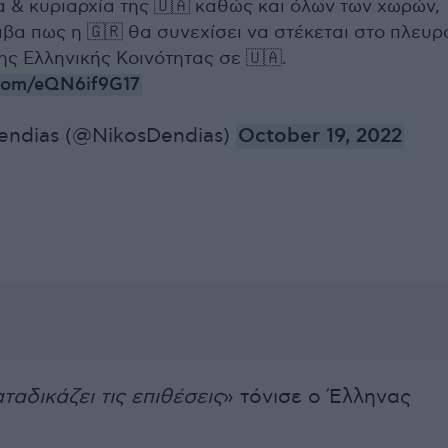
 & κυριαρχία της 🇺🇦 καθώς και όλων των χωρών,
βα πως η 🇬🇷 θα συνεχίσει να στέκεται στο πλευρ
της Ελληνικής Κοινότητας σε 🇺🇦.
r.com/eQN6if9G17
endias (@NikosDendias)
October 19, 2022
ταδικάζει τις επιθέσεις
» τόνισε ο Έλληνας