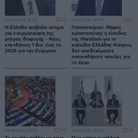
67
4
06.08.2026, 10:59
06.08.2026, 09:57
Η Ελλάδα υπέβαλε αίτημα
Παπασταύρου: Ψήφος
για ενεργοποίηση της
εμπιστοσύνης η είσοδος
ρήτρας διαφυγής - Νέες
της Meridiam για το
επενδύσεις 1 δισ. έως το
καλώδιο Ελλάδας-Κύπρου,
2028 για την Ενέργεια
δεν αποδεχόμαστε
οποιεσδήποτε απειλές για
το έργο
115
55
06.08.2026, 09:55
06.08.2026, 07:23