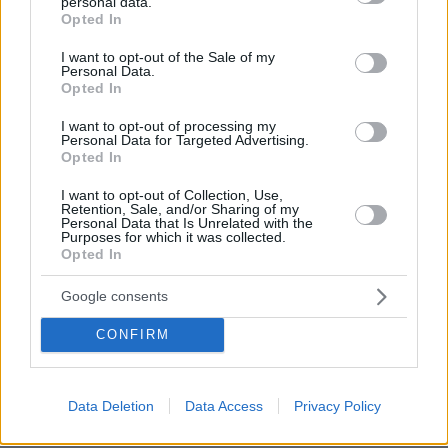
personal data.
grant or deny consent to Google and its third-party tags to
μικρέ, δείτε βίντεο
Opted In
use your data for below specified purposes in below Google
163
06.08.2026, 16:39
consent section.
I want to opt-out of the Sale of my
Personal Data.
Opted In
I want to opt-out of processing my
Χρίστος Κούγιας: Η προσωπική μου
Personal Data for Targeted Advertising.
ζωή δεν μπορεί να είναι αντικείμενο
Opted In
φημών ή σεναρίων που
παρουσιάζονται ως πραγματικά
I want to opt-out of Collection, Use,
γεγονότα
Retention, Sale, and/or Sharing of my
Personal Data that Is Unrelated with the
Purposes for which it was collected.
2
06.08.2026, 22:24
Opted In
Google consents
Οι τελευταίες ημέρες του κουταβιού
που ζούσε με λύκους στην Κεντρική
CONFIRM
Μακεδονία - Γιατί δεν περισυνελέγη
πριν 41 λεπτά
Data Deletion
Data Access
Privacy Policy