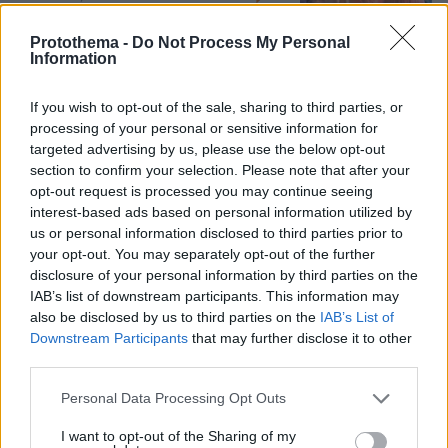
Protothema -
Do Not Process My Personal
Information
Οργή στο Περού για το βίντεο της
σεξουαλικής επίθεσης μαέστρου σε
26χρονη τραγουδίστρια: «Σιγά-σιγά
If you wish to opt-out of the sale, sharing to third parties, or
θα το ξεπεράσεις» της έλεγαν από τη
processing of your personal or sensitive information for
μπάντα της
targeted advertising by us, please use the below opt-out
07.08.2026, 07:16
section to confirm your selection. Please note that after your
opt-out request is processed you may continue seeing
interest-based ads based on personal information utilized by
Η αποκαλυπτική κατάθεση της
us or personal information disclosed to third parties prior to
συζύγου του Αφγανού: Πώς
your opt-out. You may separately opt-out of the further
γνωρίσαμε τη Λίσα, γιατί υποψιάστηκα
disclosure of your personal information by third parties on the
ότι ήταν το πτώμα στη βαλίτσα
IAB’s list of downstream participants. This information may
also be disclosed by us to third parties on the
IAB’s List of
295
06.08.2026, 12:32
Downstream Participants
that may further disclose it to other
third parties.
Please note that this website/app uses one or more Google
Personal Data Processing Opt Outs
Πέθανε το άσπρο κουτάβι που
services and may gather and store information including but
συμβίωνε με αγέλη λύκων στην
not limited to your visit or usage behaviour. You may click to
I want to opt-out of the Sharing of my
Κεντρική Μακεδονία: Καλό ταξίδι