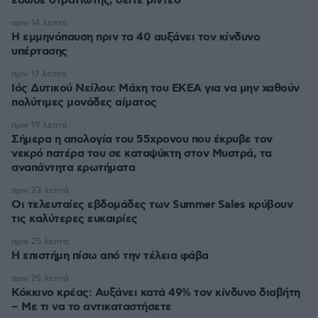
έσωσε στρατιώτης, δείτε βίντεο
πριν 14 λεπτά
Η εμμηνόπαυση πριν τα 40 αυξάνει τον κίνδυνο
υπέρτασης
πριν 17 λεπτά
Ιός Δυτικού Νείλου: Μάχη του ΕΚΕΑ για να μην χαθούν
πολύτιμες μονάδες αίματος
πριν 19 λεπτά
Σήμερα η απολογία του 55χρονου που έκρυβε τον
νεκρό πατέρα του σε καταψύκτη στον Μυστρά, τα
αναπάντητα ερωτήματα
πριν 23 λεπτά
Οι τελευταίες εβδομάδες των Summer Sales κρύβουν
τις καλύτερες ευκαιρίες
πριν 25 λεπτά
Η επιστήμη πίσω από την τέλεια φάβα
πριν 25 λεπτά
Κόκκινο κρέας: Αυξάνει κατά 49% τον κίνδυνο διαβήτη
– Με τι να το αντικαταστήσετε