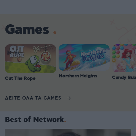
Games
Northern Heights
Candy Bub
Cut The Rope
ΔΕΙΤΕ ΟΛΑ ΤΑ GAMES
Best of Network