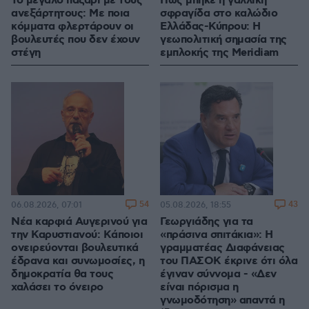
Το μεγάλο παζάρι με τους
Πώς μπήκε η γαλλική
ανεξάρτητους: Με ποια
σφραγίδα στο καλώδιο
κόμματα φλερτάρουν οι
Ελλάδας-Κύπρου: Η
βουλευτές που δεν έχουν
γεωπολιτική σημασία της
στέγη
εμπλοκής της Meridiam
54
43
06.08.2026, 07:01
05.08.2026, 18:55
Νέα καρφιά Αυγερινού για
Γεωργιάδης για τα
την Καρυστιανού: Kάποιοι
«πράσινα σπιτάκια»: Η
ονειρεύονται βουλευτικά
γραμματέας Διαφάνειας
έδρανα και συνωμοσίες, η
του ΠΑΣΟΚ έκρινε ότι όλα
δημοκρατία θα τους
έγιναν σύννομα - «Δεν
χαλάσει το όνειρο
είναι πόρισμα η
γνωμοδότηση» απαντά η