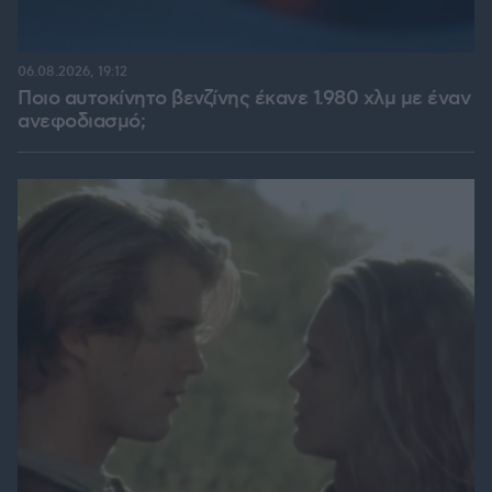
06.08.2026, 19:12
Ποιο αυτοκίνητο βενζίνης έκανε 1.980 χλμ με έναν
ανεφοδιασμό;