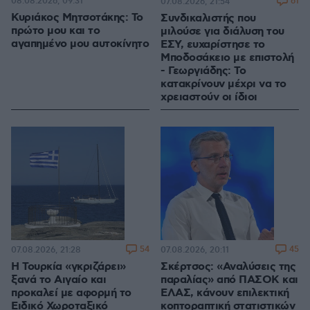
08.08.2026, 09:31
61
07.08.2026, 21:54
Κυριάκος Μητσοτάκης: Το
Συνδικαλιστής που
πρώτο μου και το
μιλούσε για διάλυση του
αγαπημένο μου αυτοκίνητο
ΕΣΥ, ευχαρίστησε το
Μποδοσάκειο με επιστολή
- Γεωργιάδης: Το
κατακρίνουν μέχρι να το
χρειαστούν οι ίδιοι
54
45
07.08.2026, 21:28
07.08.2026, 20:11
Η Τουρκία «γκριζάρει»
Σκέρτσος: «Αναλύσεις της
ξανά το Αιγαίο και
παραλίας» από ΠΑΣΟΚ και
προκαλεί με αφορμή το
ΕΛΑΣ, κάνουν επιλεκτική
Ειδικό Χωροταξικό
κοπτοραπτική στατιστικών