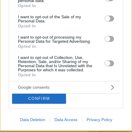
personal data.
grant or deny consent to Google and its third-party tags to
Opted In
use your data for below specified purposes in below Google
Ανάλυση: Γιατί ο αρχηγός των
consent section.
I want to opt-out of the Sale of my
αμερικανικών Ενόπλων Δυνάμεων
Personal Data.
ψάχνει απεμπλοκή από το Ιράν - Οι
Opted In
φόβοι για μια νέα κλιμάκωση και οι
ελλείψεις σε πυρομαχικά
I want to opt-out of processing my
Personal Data for Targeted Advertising.
74
08.08.2026, 17:57
Opted In
I want to opt-out of Collection, Use,
Retention, Sale, and/or Sharing of my
Αντόνιο Μπαντέρας: Ήξερα ότι δεν θα
Personal Data that Is Unrelated with the
πέρναγα όλη μου τη ζωή στο
Purposes for which it was collected.
Χόλιγουντ, δεν ήταν γραφτό να
Opted In
βρίσκομαι εκεί, αλλά στην πατρίδα
μου
Google consents
2
08.08.2026, 15:02
CONFIRM
Προήχθη σε Αστυνόμο Α' η
Data Deletion
Data Access
Privacy Policy
Κωνσταντία Δημογλίδου
105
08.08.2026, 14:57