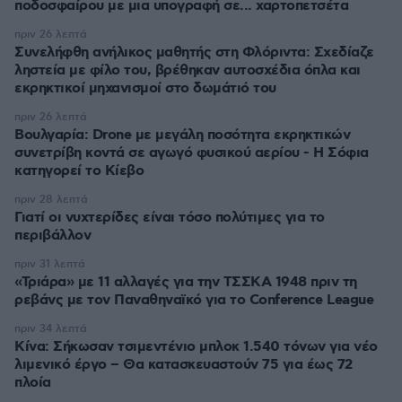
ποδοσφαίρου με μια υπογραφή σε... χαρτοπετσέτα
πριν 26 λεπτά
Συνελήφθη ανήλικος μαθητής στη Φλόριντα: Σχεδίαζε
ληστεία με φίλο του, βρέθηκαν αυτοσχέδια όπλα και
εκρηκτικοί μηχανισμοί στο δωμάτιό του
πριν 26 λεπτά
Βουλγαρία: Drone με μεγάλη ποσότητα εκρηκτικών
συνετρίβη κοντά σε αγωγό φυσικού αερίου - Η Σόφια
κατηγορεί το Κίεβο
πριν 28 λεπτά
Γιατί οι νυχτερίδες είναι τόσο πολύτιμες για το
περιβάλλον
πριν 31 λεπτά
«Τριάρα» με 11 αλλαγές για την ΤΣΣΚΑ 1948 πριν τη
ρεβάνς με τον Παναθηναϊκό για το Conference League
πριν 34 λεπτά
Κίνα: Σήκωσαν τσιμεντένιο μπλοκ 1.540 τόνων για νέο
λιμενικό έργο – Θα κατασκευαστούν 75 για έως 72
πλοία