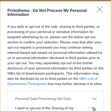
Εγκαταλείπει το κόμμα Καρυστιανού και ο
επιχειρηματίας Νίκος Μπρουτζάκης: Καταγγέλλει
Protothema -
Do Not Process My Personal
Information
κλειστή κάστα, «λένε προδότες και πληρωμένους
όσους αποχωρούν»
If you wish to opt-out of the sale, sharing to third parties, or
processing of your personal or sensitive information for
Συνδικαλιστής ψαράς που αποχώρησε
targeted advertising by us, please use the below opt-out
από την Ελπίδα της Καρυστιανού, της
section to confirm your selection. Please note that after your
ζητά να τον προστατέψει:
opt-out request is processed you may continue seeing
Καταγγέλλει μεθοδευμένη σπίλωση
interest-based ads based on personal information utilized by
από μέλη του κόμματος
us or personal information disclosed to third parties prior to
19
08.08.2026, 20:05
your opt-out. You may separately opt-out of the further
disclosure of your personal information by third parties on the
IAB’s list of downstream participants. This information may
Από τη Μόρια στον γάμο, τη ΜΚΟ και
also be disclosed by us to third parties on the
IAB’s List of
την κατηγορία για φόνο: Η σκοτεινή
Downstream Participants
that may further disclose it to other
διαδρομή του 26χρονου Αφγανού που
third parties.
σκότωσε τη Βρετανίδα στην Κυψέλη
Please note that this website/app uses one or more Google
Personal Data Processing Opt Outs
115
08.08.2026, 12:18
services and may gather and store information including but
not limited to your visit or usage behaviour. You may click to
I want to opt-out of the Sharing of my