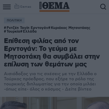
Games
ΠΟΛΙΤΙΚΗ
Column
Column
Ρετζέπ Ταγίπ Ερντογάν
Κυριάκος Μητσοτάκης
1
2
Τουρκία
Ελλάδα
Επίθεση φιλίας από τον
Ερντογάν: Το γεύμα με
Μητσοτάκη θα συμβάλει στην
επίλυση των θεμάτων μας
Αισιόδοξος για τις σχέσεις με την Ελλάδα ο
Τούρκος πρόεδρος, που εξήρε το ρόλο της
τουρκικής διπλωματίας για την οποία μιλάει
-όπως είπε- όλος ο κόσμος - Δείτε βίντεο