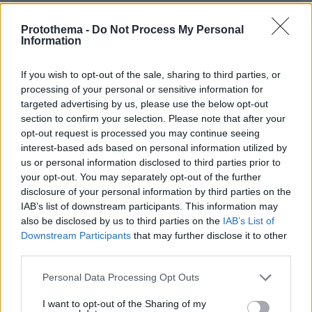
Protothema -
Do Not Process My Personal
Information
If you wish to opt-out of the sale, sharing to third parties, or
processing of your personal or sensitive information for
* Υποχρεωτικά πεδία
targeted advertising by us, please use the below opt-out
section to confirm your selection. Please note that after your
opt-out request is processed you may continue seeing
interest-based ads based on personal information utilized by
ΡΟΗ ΕΙΔΗΣΕΩΝ
us or personal information disclosed to third parties prior to
your opt-out. You may separately opt-out of the further
disclosure of your personal information by third parties on the
Ειδήσεις
Δημοφιλή
Σχολιασμένα
IAB’s list of downstream participants. This information may
also be disclosed by us to third parties on the
IAB’s List of
πριν 8 λεπτά
Downstream Participants
that may further disclose it to other
Μπορεί ένας σκύλος να διαισθανθεί ότι θα γίνει
third parties.
σεισμός; Πώς επηρεάζει το σχήμα των αυτιών του
Please note that this website/app uses one or more Google
πριν 18 λεπτά
Personal Data Processing Opt Outs
HIV: Οι περικοπές στη χρηματοδότηση απειλούν να
services and may gather and store information including but
ανατρέψουν 30 χρόνια προόδου
not limited to your visit or usage behaviour. You may click to
I want to opt-out of the Sharing of my