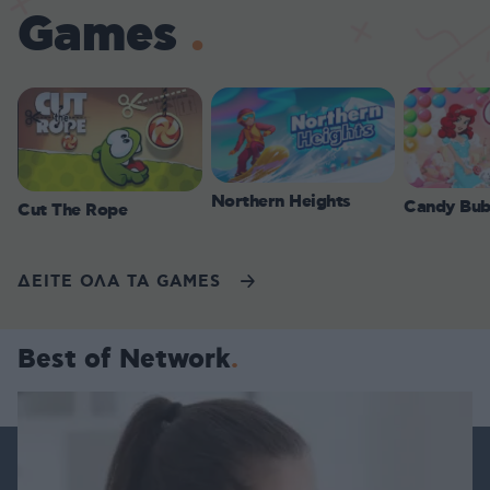
Games
Northern Heights
Candy Bub
Cut The Rope
ΔΕΙΤΕ ΟΛΑ ΤΑ GAMES
Best of Network