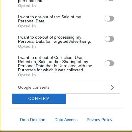
personal data.
grant or deny consent to Google and its third-party tags to
Opted In
πριν 31 λεπτά
use your data for below specified purposes in below Google
Σοβαρό τροχαίο από αναστροφή ΙΧ στην Αθηνών-
consent section.
Σουνίου: Συγκρούστηκε με μηχανή της ΔΙΑΣ, δύο
I want to opt-out of the Sale of my
Personal Data.
αστυνομικοί τραυματίες, βίντεο
Opted In
πριν 33 λεπτά
I want to opt-out of processing my
Βοκαριά: Στο λιμανάκι της Χίου όπου μια οικογένεια
Personal Data for Targeted Advertising.
ψαράδων σε κάνει «ψαρά για μία μέρα»
Opted In
πριν 38 λεπτά
I want to opt-out of Collection, Use,
Τα είδη κολοκυθιού και πώς τα μαγειρεύουμε
Retention, Sale, and/or Sharing of my
Personal Data that Is Unrelated with the
πριν 41 λεπτά
Purposes for which it was collected.
Καταγγελία για νυχτερινή είσοδο ισραηλινών
Opted In
στρατευμάτων σε χωριό του Λιβάνου, η απάντηση του
Ισραήλ
Google consents
πριν μία ώρα
CONFIRM
Καρέτσας και Τζόλης στα «μαχαίρια» – Το ελληνικό
«ραντεβού» που κλέβει την παράσταση
08.08.2026, 22:36
Data Deletion
Data Access
Privacy Policy
Η αμυντική συμφωνία με Πακιστάν και Σαουδική Αραβία
είναι ίδια με το Άρθρο 5 του ΝΑΤΟ, λέει ο Χακάν