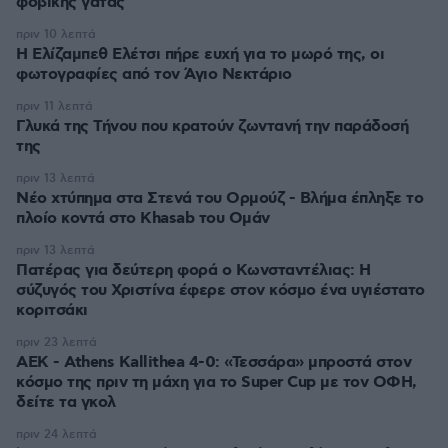
φοβικής γάτας
πριν 10 λεπτά
Η Ελίζαμπεθ Ελέτσι πήρε ευχή για το μωρό της, οι
φωτογραφίες από τον Άγιο Νεκτάριο
πριν 11 λεπτά
Γλυκά της Τήνου που κρατούν ζωντανή την παράδοσή
της
πριν 13 λεπτά
Νέο χτύπημα στα Στενά του Ορμούζ - Βλήμα έπληξε το
πλοίο κοντά στο Khasab του Ομάν
πριν 13 λεπτά
Πατέρας για δεύτερη φορά ο Κωνσταντέλιας: Η
σύζυγός του Χριστίνα έφερε στον κόσμο ένα υγιέστατο
κοριτσάκι
πριν 23 λεπτά
ΑΕΚ - Athens Kallithea 4-0: «Τεσσάρα» μπροστά στον
κόσμο της πριν τη μάχη για το Super Cup με τον ΟΦΗ,
δείτε τα γκολ
πριν 24 λεπτά