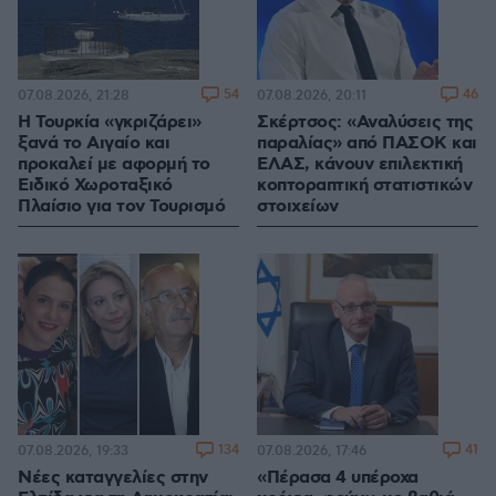
54
46
07.08.2026, 21:28
07.08.2026, 20:11
Η Τουρκία «γκριζάρει»
Σκέρτσος: «Αναλύσεις της
ξανά το Αιγαίο και
παραλίας» από ΠΑΣΟΚ και
προκαλεί με αφορμή το
ΕΛΑΣ, κάνουν επιλεκτική
Ειδικό Χωροταξικό
κοπτοραπτική στατιστικών
Πλαίσιο για τον Τουρισμό
στοιχείων
134
41
07.08.2026, 19:33
07.08.2026, 17:46
Νέες καταγγελίες στην
«Πέρασα 4 υπέροχα