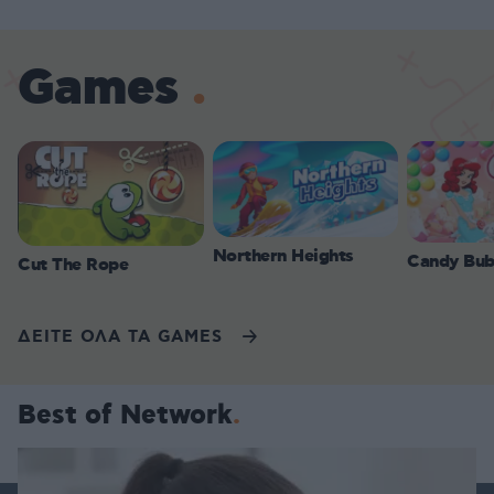
Games
Northern Heights
Candy Bub
Cut The Rope
ΔΕΙΤΕ ΟΛΑ ΤΑ GAMES
Best of Network