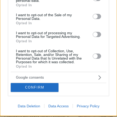
personal data.
grant or deny consent to Google and its third-party tags to
Opted In
use your data for below specified purposes in below Google
Τραγωδία στην Πάρο: Πνίγηκε
consent section.
I want to opt-out of the Sale of my
4χρονος σε πισίνα beach bar, βούτηξε
Personal Data.
ο μπάρμαν για να τον σώσει
Opted In
97
08.08.2026, 19:36
I want to opt-out of processing my
Personal Data for Targeted Advertising.
Opted In
I want to opt-out of Collection, Use,
Retention, Sale, and/or Sharing of my
Αντόνιο Μπαντέρας: Ήξερα ότι δεν θα
Personal Data that Is Unrelated with the
πέρναγα όλη μου τη ζωή στο
Purposes for which it was collected.
Χόλιγουντ, δεν ήταν γραφτό να
Opted In
βρίσκομαι εκεί, αλλά στην πατρίδα
μου
Google consents
3
08.08.2026, 15:02
CONFIRM
«Δεν είναι η Τζορτζίνα»: Απίστευτο
Data Deletion
Data Access
Privacy Policy
σκηνικό στη Μαδέιρα, χιλιάδες έξω
από εκκλησία περίμεναν τον γάμο του
Ρονάλντο και είδαν άλλο ζευγάρι, η