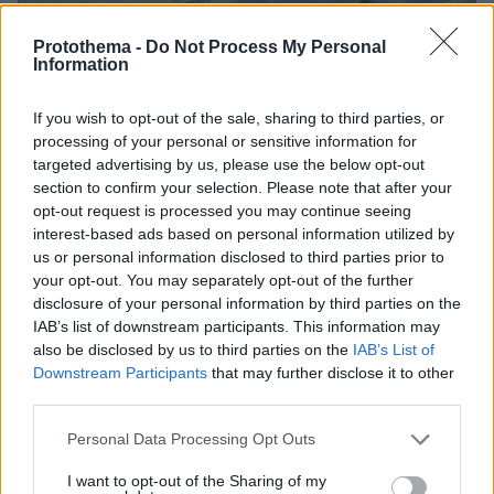
Protothema -
Do Not Process My Personal
Information
If you wish to opt-out of the sale, sharing to third parties, or
processing of your personal or sensitive information for
targeted advertising by us, please use the below opt-out
section to confirm your selection. Please note that after your
08.08.2026, 21:02
opt-out request is processed you may continue seeing
«Μαύρος χρυσός» $1 τρισ. πίσω από τη μάχη για
interest-based ads based on personal information utilized by
τη Γροιλανδία: Πετρελαϊκή που έχει διασυνδέσεις
us or personal information disclosed to third parties prior to
με τον Τραμπ ετοιμάζεται να τρυπήσει τον πάγο
your opt-out. You may separately opt-out of the further
χωρίς άδεια
disclosure of your personal information by third parties on the
IAB’s list of downstream participants. This information may
Εγκαταλείπει το κόμμα Καρυστιανού
also be disclosed by us to third parties on the
IAB’s List of
και ο επιχειρηματίας Νίκος
Downstream Participants
that may further disclose it to other
Μπρουτζάκης: Καταγγέλλει κλειστή
third parties.
κάστα, «λένε προδότες και
πληρωμένους όσους αποχωρούν»
Please note that this website/app uses one or more Google
Personal Data Processing Opt Outs
services and may gather and store information including but
198
08.08.2026, 18:48
not limited to your visit or usage behaviour. You may click to
I want to opt-out of the Sharing of my