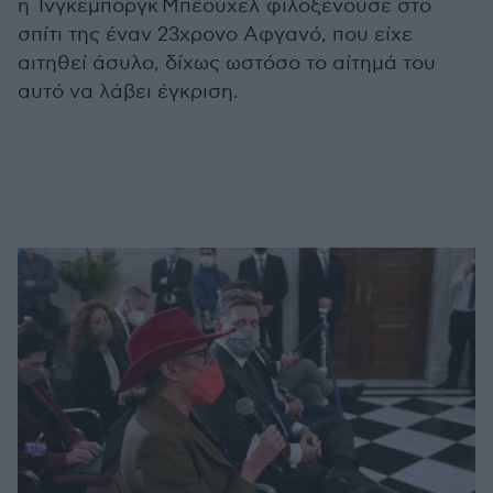
η Ίνγκεμποργκ Μπέουχελ φιλοξενούσε στο
σπίτι της έναν 23χρονο Αφγανό, που είχε
αιτηθεί άσυλο, δίχως ωστόσο το αίτημά του
αυτό να λάβει έγκριση.