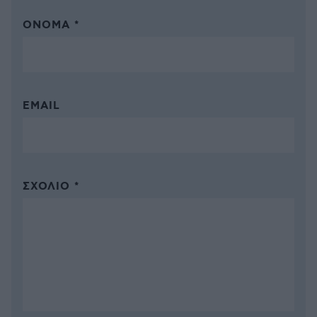
ΌΝΟΜΑ *
EMAIL
ΣΧΌΛΙΟ *