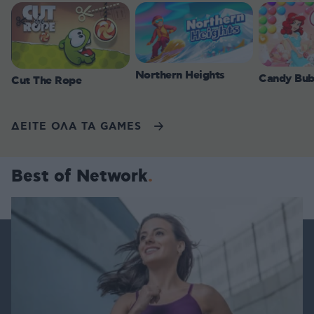
Northern Heights
Candy Bub
Cut The Rope
ΔΕΙΤΕ ΟΛΑ ΤΑ GAMES
Best of Network