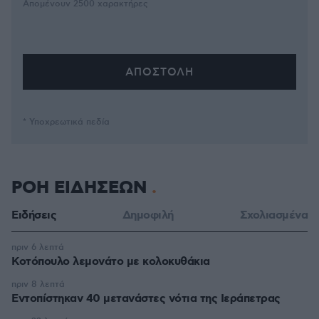
Απομένουν
2500
χαρακτήρες
* Υποχρεωτικά πεδία
ΡΟΗ ΕΙΔΗΣΕΩΝ
Ειδήσεις
Δημοφιλή
Σχολιασμένα
πριν 6 λεπτά
Κοτόπουλο λεμονάτο με κολοκυθάκια
πριν 8 λεπτά
Εντοπίστηκαν 40 μετανάστες νότια της Ιεράπετρας