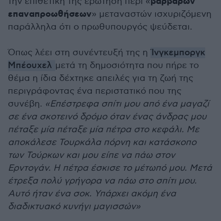
βάρβαρων
την επιθετική της ερώτηση περί «
επαναπροωθήσεων
» μεταναστών ισχυριζόμενη
παράλληλα ότι ο πρωθυπουργός ψεύδεται.
Όπως λέει στη συνέντευξή της η
Ίνγκεμποργκ
Μπέουχελ
μετά τη δημοσιότητα που πήρε το
θέμα η ίδια δέχτηκε απειλές για τη ζωή της
περιγράφοντας ένα περιστατικό που της
συνέβη.
«Επέστρεφα σπίτι μου από ένα μαγαζί
σε ένα σκοτεινό δρόμο όταν ένας άνδρας μου
πέταξε μία πέταξε μία πέτρα στο κεφάλι. Με
αποκάλεσε Τουρκάλα πόρνη και κατάσκοπο
των Τούρκων και μου είπε να πάω στον
Ερντογάν. Η πέτρα έσκισε το μέτωπό μου. Μετά
έτρεξα πολύ γρήγορα να πάω στο σπίτι μου.
Αυτό ήταν ένα σοκ. Υπάρχει ακόμη ένα
διαδικτυακό κυνήγι μαγισσών»