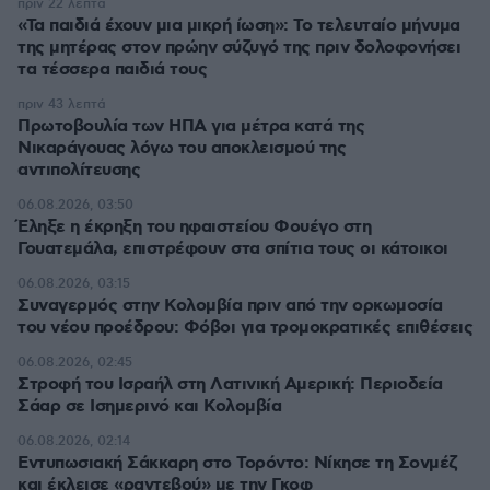
πριν 22 λεπτά
«Τα παιδιά έχουν μια μικρή ίωση»: Το τελευταίο μήνυμα
της μητέρας στον πρώην σύζυγό της πριν δολοφονήσει
τα τέσσερα παιδιά τους
πριν 43 λεπτά
Πρωτοβουλία των ΗΠΑ για μέτρα κατά της
Νικαράγουας λόγω του αποκλεισμού της
αντιπολίτευσης
06.08.2026, 03:50
Έληξε η έκρηξη του ηφαιστείου Φουέγο στη
Γουατεμάλα, επιστρέφουν στα σπίτια τους οι κάτοικοι
06.08.2026, 03:15
Συναγερμός στην Κολομβία πριν από την ορκωμοσία
του νέου προέδρου: Φόβοι για τρομοκρατικές επιθέσεις
06.08.2026, 02:45
Στροφή του Ισραήλ στη Λατινική Αμερική: Περιοδεία
Σάαρ σε Ισημερινό και Κολομβία
06.08.2026, 02:14
Εντυπωσιακή Σάκκαρη στο Τορόντο: Νίκησε τη Σονμέζ
και έκλεισε «ραντεβού» με την Γκοφ