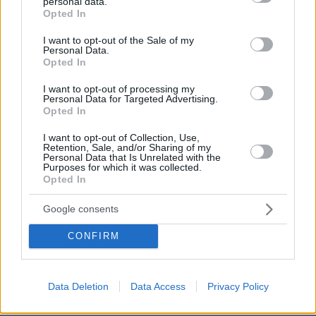
personal data.
grant or deny consent to Google and its third-party tags to
Opted In
19.11.2021, 07:37
use your data for below specified purposes in below Google
Να πάει Τουρκία να ζήσει την πραγματική δημοκρατία
consent section.
I want to opt-out of the Sale of my
και την ελευθερία λόγου.
Personal Data.
Opted In
ΑΠΑΝΤΗΣΗ
I want to opt-out of processing my
Personal Data for Targeted Advertising.
Jaap
Opted In
19.11.2021, 07:36
I want to opt-out of Collection, Use,
Daaaaaag!!!
Retention, Sale, and/or Sharing of my
Personal Data that Is Unrelated with the
ΑΠΑΝΤΗΣΗ
Purposes for which it was collected.
Opted In
Google consents
ΣΤΟ ΚΑΛΟ
CONFIRM
18.11.2021, 22:58
ΚΑΙ ΜΗ ΞΑΝΑΓΥΡΙΣΕΙΣ!
ΑΠΑΝΤΗΣΗ
Data Deletion
Data Access
Privacy Policy