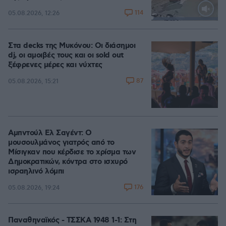
114
05.08.2026, 12:26
Loaded
:
100.00%
Στα decks της Μυκόνου: Οι διάσημοι
dj, οι αμοιβές τους και οι sold out
ξέφρενες μέρες και νύχτες
87
05.08.2026, 15:21
Αμπντούλ Ελ Σαγέντ: Ο
μουσουλμάνος γιατρός από το
Μίσιγκαν που κέρδισε το χρίσμα των
Δημοκρατικών, κόντρα στο ισχυρό
ισραηλινό λόμπι
176
05.08.2026, 19:24
Παναθηναϊκός - ΤΣΣΚΑ 1948 1-1: Στη