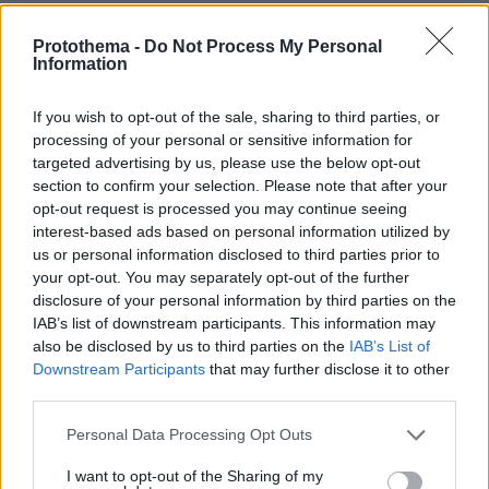
ΣΧΟΛΙΑ
(282)
Protothema -
Do Not Process My Personal
Information
ΠΡΟΣΘΗΚΗ ΣΧΟΛΙΟΥ
If you wish to opt-out of the sale, sharing to third parties, or
processing of your personal or sensitive information for
targeted advertising by us, please use the below opt-out
Νικος Γιατρας
section to confirm your selection. Please note that after your
19.11.2021, 08:21
opt-out request is processed you may continue seeing
Αντε μου στα τσακιδια
interest-based ads based on personal information utilized by
us or personal information disclosed to third parties prior to
ΑΠΑΝΤΗΣΗ
your opt-out. You may separately opt-out of the further
disclosure of your personal information by third parties on the
Κόντρα στα αρρωστημένα όνειρα τους
IAB’s list of downstream participants. This information may
19.11.2021, 07:40
also be disclosed by us to third parties on the
IAB’s List of
Είναι ίδια με τους αριστεροαναρχικούς που
Downstream Participants
that may further disclose it to other
third parties.
ονειρεύονται μια Ελλάδα χωρίς Έλληνες.
ΑΠΑΝΤΗΣΗ
Please note that this website/app uses one or more Google
Personal Data Processing Opt Outs
services and may gather and store information including but
not limited to your visit or usage behaviour. You may click to
I want to opt-out of the Sharing of my
Κόκκινη κότα