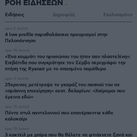
ΡΟΗ ΕΙΔΗΣΕΩΝ
Ειδήσεις
Δημοφιλή
Σχολιασμένα
πριν 5 λεπτά
4 low profile παραθαλάσσιοι προορισμοί στην
Πελοπόννησο
πριν 10 λεπτά
«Ένα κομμάτι του προσώπου του ήταν σαν πλαστελίνη»:
Επιβάτιδα που συγκράτησε τον Σέρβο περιγράφει την
πτήση της Ryanair με το σπασμένο παράθυρο
πριν 11 λεπτά
25χρονος μετέτρεψε το γκαράζ του παππού του σε
«πράσινη επιχείρηση» εκατ. δολαρίων: «Χαίρομαι που
έμεινα εδώ»
πριν 15 λεπτά
Πέντε στυλ παντελονιού που επανέρχονται κάθε
καλοκαίρι
πριν 15 λεπτά
3 κοκτέιλ με μπίρα που θα θέλετε να φτιάχνετε ξανά και