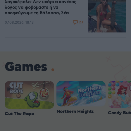
λαγοκέφαλο: Δεν υπάρχει κανένας
λόγος να φοβόμαστε ή να
αποφεύγουμε τη θάλασσα, λέει
23
07.08.2026, 18:13
Games
Northern Heights
Candy Bub
Cut The Rope