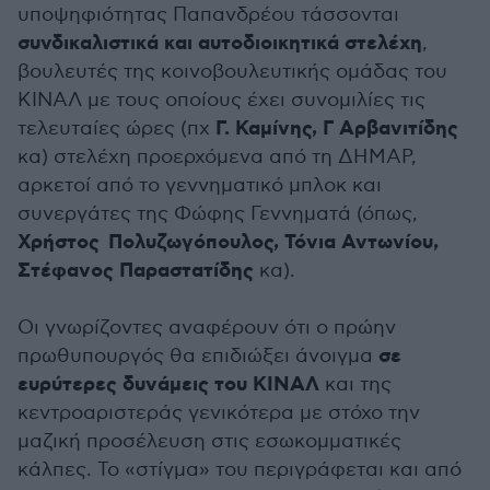
υποψηφιότητας Παπανδρέου τάσσονται
συνδικαλιστικά και αυτοδιοικητικά στελέχη
,
βουλευτές της κοινοβουλευτικής ομάδας του
ΚΙΝΑΛ με τους οποίους έχει συνομιλίες τις
Γ. Καμίνης, Γ Αρβανιτίδης
τελευταίες ώρες (πχ
κα) στελέχη προερχόμενα από τη ΔΗΜΑΡ,
αρκετοί από το γεννηματικό μπλοκ και
συνεργάτες της Φώφης Γεννηματά (όπως,
Χρήστος Πολυζωγόπουλος, Τόνια Αντωνίου,
Στέφανος Παραστατίδης
κα).
Οι γνωρίζοντες αναφέρουν ότι ο πρώην
σε
πρωθυπουργός θα επιδιώξει άνοιγμα
ευρύτερες δυνάμεις του ΚΙΝΑΛ
και της
κεντροαριστεράς γενικότερα με στόχο την
μαζική προσέλευση στις εσωκομματικές
κάλπες. Το «στίγμα» του περιγράφεται και από