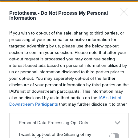
ΠΡΟΣΘΗΚΗ ΣΧΟΛΙΟΥ
Protothema -
Do Not Process My Personal
Information
If you wish to opt-out of the sale, sharing to third parties, or
Κοκκινομμαλλης
processing of your personal or sensitive information for
20.10.2021, 04:14
targeted advertising by us, please use the below opt-out
Μαζι σου Γεοργο για μια καινουρια Ελλας.Μονο εσυ
section to confirm your selection. Please note that after your
μπορεις!Σε εχουμε και στο σπιτι στο σαλονι αφισα
opt-out request is processed you may continue seeing
πανω απο το τζακι απο το Συνταγμα αν θυμασαι ειμαι
interest-based ads based on personal information utilized by
εκεινος ο κοντος ο κοκκινομμαλλης που σε ειχα
us or personal information disclosed to third parties prior to
κερασει μπουγατσα με κιμα στο Μπουγατσαδικο στην
your opt-out. You may separately opt-out of the further
Μιτροπωλεως και μιλουσαμε για ποδηλατα και
disclosure of your personal information by third parties on the
σαμπρελες
IAB’s list of downstream participants. This information may
also be disclosed by us to third parties on the
IAB’s List of
ΑΠΑΝΤΗΣΗ
Downstream Participants
that may further disclose it to other
third parties.
civil
Please note that this website/app uses one or more Google
Personal Data Processing Opt Outs
19.10.2021, 12:09
services and may gather and store information including but
Ο Λοβέρδος δεν ξέρει τι θέλει να κάνει ο ΓΑΠ! Μα τι
not limited to your visit or usage behaviour. You may click to
I want to opt-out of the Sharing of my
άλλο βρε Λοβέρδο, αυτό που θέλεις να κάνεις κι