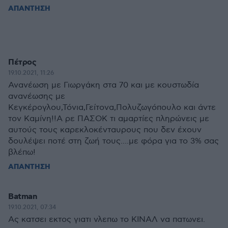
ΑΠΑΝΤΗΣΗ
Πέτρος
19.10.2021, 11:26
Ανανέωση με Γιωργάκη στα 70 και με κουστωδία
ανανέωσης με
Κεγκέρογλου,Τόνια,Γείτονα,Πολυζωγόπουλο και άντε
τον Καμίνη!!Α ρε ΠΑΣΟΚ τι αμαρτίες πληρώνεις με
αυτούς τους καρεκλοκένταυρους που δεν έχουν
δουλέψει ποτέ στη ζωή τους....με φόρα για το 3% σας
βλέπω!
ΑΠΑΝΤΗΣΗ
Batman
19.10.2021, 07:34
Ας κατσει εκτος γιατι νλεπω το ΚΙΝΑΛ να πατωνει.