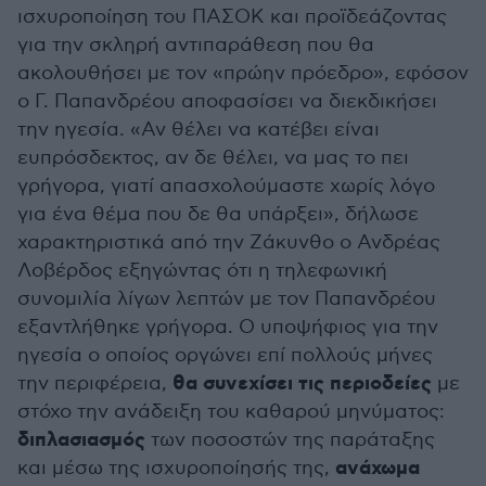
ισχυροποίηση του ΠΑΣΟΚ και προϊδεάζοντας
για την σκληρή αντιπαράθεση που θα
ακολουθήσει με τον «πρώην πρόεδρο», εφόσον
ο Γ. Παπανδρέου αποφασίσει να διεκδικήσει
την ηγεσία. «Αν θέλει να κατέβει είναι
ευπρόσδεκτος, αν δε θέλει, να μας το πει
γρήγορα, γιατί απασχολούμαστε χωρίς λόγο
για ένα θέμα που δε θα υπάρξει», δήλωσε
χαρακτηριστικά από την Ζάκυνθο ο Ανδρέας
Λοβέρδος εξηγώντας ότι η τηλεφωνική
συνομιλία λίγων λεπτών με τον Παπανδρέου
εξαντλήθηκε γρήγορα. Ο υποψήφιος για την
ηγεσία ο οποίος οργώνει επί πολλούς μήνες
θα συνεχίσει τις περιοδείες
την περιφέρεια,
με
στόχο την ανάδειξη του καθαρού μηνύματος:
διπλασιασμός
των ποσοστών της παράταξης
ανάχωμα
και μέσω της ισχυροποίησής της,