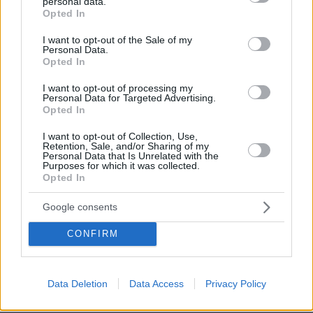
personal data.
grant or deny consent to Google and its third-party tags to
εσύ. Μια και βουλευτής δύσκολο να εκλεγεί με το
Opted In
use your data for below specified purposes in below Google
υπόλειμμα του ΠΑΣΟΚ που ονομάσατε ΚΙΝΑΛ
consent section.
I want to opt-out of the Sale of my
προσπαθεί να γίνει πρόεδρος ώστε για άλλα 4 χρόνια
Personal Data.
να τρώει και να πίνει στην υγεία των κορόιδων
Opted In
πολιτών που θα συνεχίσουν να ταΐζουν μηδενικά σαν
I want to opt-out of processing my
τη χάρη σας. Αλήθεια το χρέος του ΠΑΣΟΚ στις
Personal Data for Targeted Advertising.
τράπεζες πως πάει; Πόσο είναι σήμερα; Το πληρώνει
Opted In
κανείς;
I want to opt-out of Collection, Use,
ΑΠΑΝΤΗΣΗ
Retention, Sale, and/or Sharing of my
Personal Data that Is Unrelated with the
Purposes for which it was collected.
Opted In
Είναι δυνατόν ;;;;
19.10.2021, 11:47
Google consents
Θα βρεθούν άραγε 5,000 μ....κες να υπογράψουν ;;;;
ΑΠΑΝΤΗΣΗ
CONFIRM
Ξεφούσκωτη αλυσίδα !
Data Deletion
Data Access
Privacy Policy
19.10.2021, 11:45
Μια φορά μακάκας, για πάντα μακάκας !