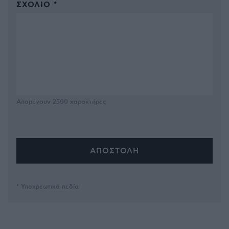
ΣΧΌΛΙΟ *
Απομένουν
2500
χαρακτήρες
* Υποχρεωτικά πεδία