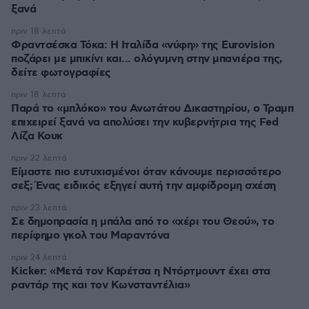
ξανά
πριν 18 λεπτά
Φραντσέσκα Τόκα: Η Ιταλίδα «νύφη» της Eurovision
ποζάρει με μπικίνι και... ολόγυμνη στην μπανιέρα της,
δείτε φωτογραφίες
πριν 18 λεπτά
Παρά το «μπλόκο» του Ανωτάτου Δικαστηρίου, ο Τραμπ
επιχειρεί ξανά να απολύσει την κυβερνήτρια της Fed
Λίζα Κουκ
πριν 22 λεπτά
Είμαστε πιο ευτυχισμένοι όταν κάνουμε περισσότερο
σεξ; Ένας ειδικός εξηγεί αυτή την αμφίδρομη σχέση
πριν 23 λεπτά
Σε δημοπρασία η μπάλα από το «χέρι του Θεού», το
περίφημο γκολ του Μαραντόνα
πριν 24 λεπτά
Kicker: «Μετά τον Καρέτσα η Ντόρτμουντ έχει στα
ραντάρ της και τον Κωνσταντέλια»