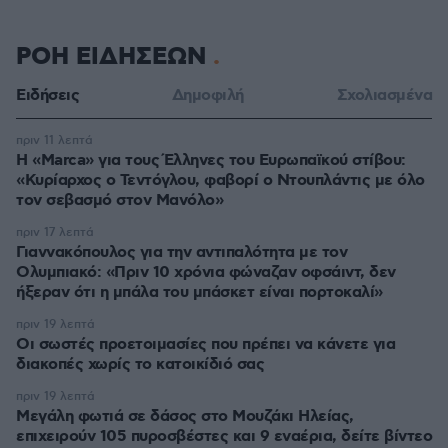
ΡΟΗ ΕΙΔΗΣΕΩΝ
Ειδήσεις
Δημοφιλή
Σχολιασμένα
πριν 11 λεπτά
Η «Marca» για τους Έλληνες του Ευρωπαϊκού στίβου:
«Κυρίαρχος ο Τεντόγλου, φαβορί ο Ντουπλάντις με όλο
τον σεβασμό στον Μανόλο»
πριν 17 λεπτά
Γιαννακόπουλος για την αντιπαλότητα με τον
Ολυμπιακό: «Πριν 10 χρόνια φώναζαν οφσάιντ, δεν
ήξεραν ότι η μπάλα του μπάσκετ είναι πορτοκαλί»
πριν 19 λεπτά
Οι σωστές προετοιμασίες που πρέπει να κάνετε για
διακοπές χωρίς το κατοικίδιό σας
πριν 19 λεπτά
Μεγάλη φωτιά σε δάσος στο Μουζάκι Ηλείας,
επιχειρούν 105 πυροσβέστες και 9 εναέρια, δείτε βίντεο