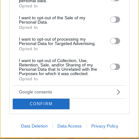
personal data.
grant or deny consent to Google and its third-party tags to
68
09.08.2026, 13:59
Opted In
use your data for below specified purposes in below Google
consent section.
I want to opt-out of the Sale of my
Personal Data.
Opted In
Πέθανε κτηνοτρόφος στη Λέσβο μετά
τη θανάτωση του κοπαδιού του λόγω
I want to opt-out of processing my
αφθώδους πυρετού
Personal Data for Targeted Advertising.
Opted In
3
09.08.2026, 12:47
I want to opt-out of Collection, Use,
Retention, Sale, and/or Sharing of my
Personal Data that Is Unrelated with the
Purposes for which it was collected.
Opted In
Google consents
Games
CONFIRM
Data Deletion
Data Access
Privacy Policy