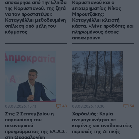
αποχώρησε από την Ελπίδα
Καρυστιανού και ο
της Καρυστιανού, της ζητά
επιχειρηματίας Νίκος
να τον προστατέψει:
Μπρουτζάκης:
Καταγγέλλει μεθοδευμένη
Καταγγέλλει κλειστή
σπίλωση από μέλη του
κάστα, «λένε προδότες και
κόμματος
πληρωμένους όσους
αποχωρούν»
48
54
08.08.2026, 15:41
08.08.2026, 10:30
Στις 2 Σεπτεμβρίου η
Χαρδαλιάς: Καμία
παρουσίαση του
ανεμογεννήτρια σε
οικονομικού
καμένες και αναδασωτέες
προγράμματος της ΕΛ.Α.Σ.
περιοχές της Αττικής
στη Θεσσαλονίκη