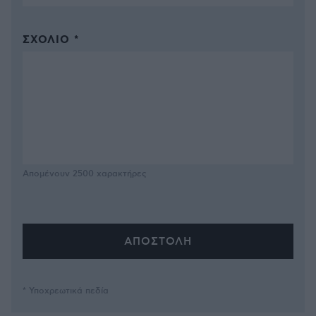
ΣΧΌΛΙΟ *
Απομένουν
2500
χαρακτήρες
* Υποχρεωτικά πεδία