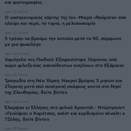
και φωτογραφίες
πριν 21 λεπτά
Ο γαστρονομικός χάρτης της Ίου -Μικρά «θαύματα» από
αλεύρι και νερό, τα τυριά, η μελισσοκομία
πριν 29 λεπτά
5 τρόποι να βρούμε την ευτυχία μετά τα 50, σύμφωνα
με μια ψυχολόγο
πριν 32 λεπτά
Χαμόγελο του Παιδιού: Εξαφανίστηκε 13χρονος από
χώρο φιλοξενίας ασυνόδευτων ανηλίκων στα Εξάρχεια
πριν 35 λεπτά
Τραγωδία στη Νέα Υόρκη: Νεκροί βρέφος 5 μηνών και
27χρονη μετά από ανατροπή σκάφους κοντά στο Νησί
της Ελευθερίας, δείτε βίντεο
πριν 36 λεπτά
Έλαμψαν οι Έλληνες στο φιλικό Άρσεναλ - Ντόρτμουντ:
«Γκολάρα» ο Καρέτσας, ασίστ και κερδισμένο πέναλτι ο
Τζόλης, δείτε βίντεο
πριν 37 λεπτά