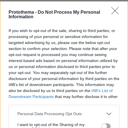
Ανάρτηση με υπονοούμενα: «Κάποιοι
Protothema -
Do Not Process My Personal
άντρες είναι απλά κατώτεροι των
Information
περιστάσεων» λέει η Ανδρομάχη εν
μέσω φημών για τη σχέση της με τον
Γιώργο Λιβάνη
If you wish to opt-out of the sale, sharing to third parties, or
processing of your personal or sensitive information for
24
09.08.2026, 15:57
targeted advertising by us, please use the below opt-out
section to confirm your selection. Please note that after your
opt-out request is processed you may continue seeing
Γεωργιάδης για την επίθεση σε
interest-based ads based on personal information utilized by
νοσηλεύτρια στον Ερυθρό Σταυρό:
us or personal information disclosed to third parties prior to
Κάτω τα χέρια από το προσωπικό του
ΕΣΥ
your opt-out. You may separately opt-out of the further
disclosure of your personal information by third parties on the
9
09.08.2026, 17:27
IAB’s list of downstream participants. This information may
also be disclosed by us to third parties on the
IAB’s List of
Downstream Participants
that may further disclose it to other
third parties.
Χούθι, το «άλυτο πρόβλημα» της
Μέσης Ανατολής: Γιατί χίλια πλήγματα
Please note that this website/app uses one or more Google
Personal Data Processing Opt Outs
δεν ήταν αρκετά για να τους
services and may gather and store information including but
σταματήσουν
not limited to your visit or usage behaviour. You may click to
I want to opt-out of the Sharing of my