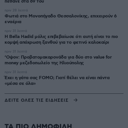
πέθανε στα 69 του
πριν 28 λεπτά
Φωτιά στο Μονοπήγαδο Θεσσαλονίκης, επιχειρούν 6
εναέρια
πριν 31 λεπτά
Η Bella Hadid μόλις επιβεβαίωσε ότι αυτή είναι το πιο
κομψή απόχρωση ξανθού για το φετινό καλοκαίρι
πριν 31 λεπτά
‘Οψον: Προβατομακαρονάδα για δύο στο value for
money μεζεδοπωλείο της Ηλιούπολης
πριν 31 λεπτά
Έχει η γάτα σας FOMO; Γιατί θέλει να είναι πάντα
«μέσα σε όλα»
ΔΕΙΤΕ ΟΛΕΣ ΤΙΣ ΕΙΔΗΣΕΙΣ
ΤΑ ΠΙΟ ΔΗΜΟΦΙΛΗ