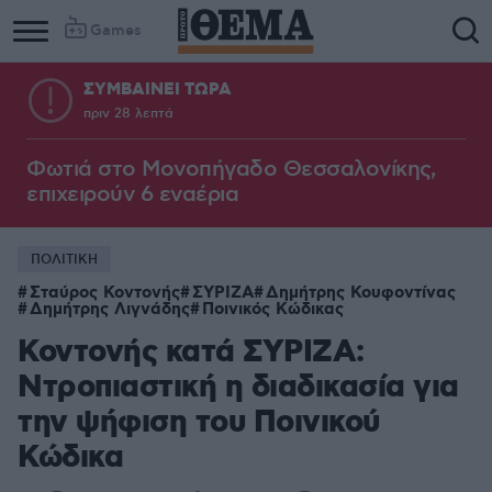
Games
ΣΥΜΒΑΙΝΕΙ ΤΩΡΑ
πριν 28 λεπτά
Column
Column
1
2
Φωτιά στο Μονοπήγαδο Θεσσαλονίκης,
επιχειρούν 6 εναέρια
ΠΟΛΙΤΙΚΗ
Σταύρος Κοντονής
ΣΥΡΙΖΑ
Δημήτρης Κουφοντίνας
Δημήτρης Λιγνάδης
Ποινικός Κώδικας
Κοντονής κατά ΣΥΡΙΖΑ:
Ντροπιαστική η διαδικασία για
την ψήφιση του Ποινικού
Κώδικα