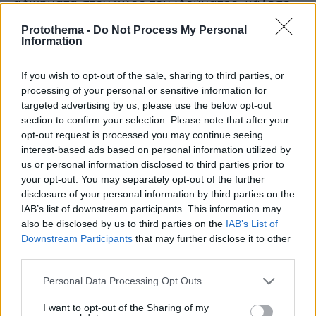
αδικήματα στον χώρο του ιδρύματος, κάλεσε
την Αστυνομία... Να την έχει καλέσει δυνάμει
Protothema -
Do Not Process My Personal
νόμου του ΣΥΡΙΖΑ και να καταγγέλλεται από
Information
τον
ΣΥΡΙΖΑ
; Ή ο νόμος που ψηφίσαμε εμείς
If you wish to opt-out of the sale, sharing to third parties, or
ήταν λάθος, και πρέπει να το πούμε, ή ο
processing of your personal or sensitive information for
πρύτανης λειτουργώντας με βάση τον νόμο,
targeted advertising by us, please use the below opt-out
λειτούργησε σωστά».
section to confirm your selection. Please note that after your
opt-out request is processed you may continue seeing
Όσον αφορά τα θέματα γενετήσιας
interest-based ads based on personal information utilized by
us or personal information disclosed to third parties prior to
αξιοπρέπειας, ο κ. Κοντονής τόνισε:
«Είναι ποτέ
your opt-out. You may separately opt-out of the further
δυνατόν να υπάρχει αυτός ο ορυμαγδός
disclosure of your personal information by third parties on the
δηλώσεων και ακραίων εκφράσεων από
IAB’s list of downstream participants. This information may
στελέχη του ΣΥΡΙΖΑ στο διαδίκτυο; Το θεωρώ
also be disclosed by us to third parties on the
IAB’s List of
Downstream Participants
that may further disclose it to other
αδιανότητο!».
third parties.
Αναφορικά με το
ζήτημα της πανδημίας
, είπε:
Please note that this website/app uses one or more Google
Personal Data Processing Opt Outs
services and may gather and store information including but
«Δεν μπορείς ότι η κυβέρνηση περιορίζει τις
not limited to your visit or usage behaviour. You may click to
I want to opt-out of the Sharing of my
μετακινήσεις των πολιτών, να λες ότι