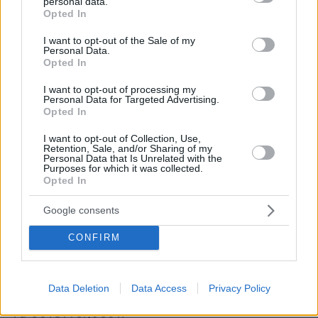
personal data.
grant or deny consent to Google and its third-party tags to
Opted In
καταστρέφεται η οικονομία και όταν ανοίγει
use your data for below specified purposes in below Google
την οικονομία, να λες ότι καταστρέφεται η
consent section.
I want to opt-out of the Sale of my
Personal Data.
υγεία».
Opted In
I want to opt-out of processing my
«
Πρέπει να βάλουμε στη θέση της κυβέρνησης
Personal Data for Targeted Advertising.
τους ίδιους μας τους εαυτούς, γιατί κι εμείς
Opted In
ασκήσαμε κυβέρνηση. Κι αυτοί οι κύριοι,
I want to opt-out of Collection, Use,
πρώην σύντροφοί μου, από τον ΣΥΡΙΖΑ, να
Retention, Sale, and/or Sharing of my
Personal Data that Is Unrelated with the
πούνε τι θα έκαναν οι ίδιοι για το θέμα αυτό;
Purposes for which it was collected.
Opted In
Ότι έχει κάνει η κυβέρνηση λάθη στη
διαχείριση, έχει κάνει. Αυτή η κατάσταση που
Google consents
επικρατεί στα μέσα μαζικής μεταφοράς, ο
επιπόλαιος τρόπος που ρύθμισε τα θέματα των
CONFIRM
σχολείων και του διδακτικού έτους, έχει πάρα
πολλά προβλήματα
», πρόσθεσε και τόνισε ότι
Data Deletion
Data Access
Privacy Policy
όλες οι πολιτικές δυνάμεις έπρεπε να καθίσουν
να συνεννοηθούν.