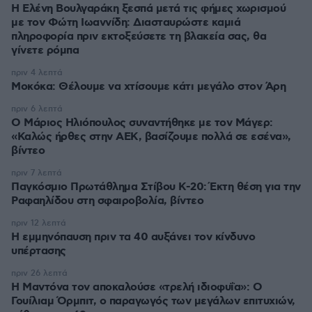
Η Ελένη Βουλγαράκη ξεσπά μετά τις φήμες χωρισμού
με τον Φώτη Ιωαννίδη: Διασταυρώστε καμιά
πληροφορία πριν εκτοξεύσετε τη βλακεία σας, θα
γίνετε ρόμπα
πριν 4 λεπτά
Μοκόκα: Θέλουμε να χτίσουμε κάτι μεγάλο στον Άρη
πριν 6 λεπτά
Ο Μάριος Ηλιόπουλος συναντήθηκε με τον Μάγερ:
«Καλώς ήρθες στην ΑΕΚ, βασίζουμε πολλά σε εσένα»,
βίντεο
πριν 7 λεπτά
Παγκόσμιο Πρωτάθλημα Στίβου Κ-20: Έκτη θέση για την
Ραφαηλίδου στη σφαιροβολία, βίντεο
πριν 12 λεπτά
Η εμμηνόπαυση πριν τα 40 αυξάνει τον κίνδυνο
υπέρτασης
πριν 26 λεπτά
Η Μαντόνα τον αποκαλούσε «τρελή ιδιοφυΐα»: Ο
Γουίλιαμ Όρμπιτ, ο παραγωγός των μεγάλων επιτυχιών,