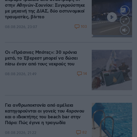
στην Αθηνών-Σουνίου: Συγκρούστηκε
με μηχανή της ΔΙΑΣ, δύο αστυνομικοί
τραυματίες, βίντεο
103
08.08.2026, 23:07
Loaded
:
100.00%
Οι «Πράσινες Μπότες»: 30 χρόνια
μετά, το Έβερεστ μπορεί να δώσει
πίσω έναν από τους νεκρούς του
14
08.08.2026, 21:49
Για ανθρωποκτονία από αμέλεια
κατηγορούνται οι γονείς του 4χρονου
και ο ιδιοκτήτης του beach bar στην
Πάρο: Πώς έγινε η τραγωδία
82
08.08.2026, 21:22