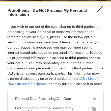
Protothema -
Do Not Process My Personal
Information
If you wish to opt-out of the sale, sharing to third parties, or
processing of your personal or sensitive information for
targeted advertising by us, please use the below opt-out
section to confirm your selection. Please note that after your
08.08.2026, 18:48
opt-out request is processed you may continue seeing
Εγκαταλείπει το κόμμα Καρυστιανού και ο
interest-based ads based on personal information utilized by
επιχειρηματίας Νίκος Μπρουτζάκης: Καταγγέλλει
us or personal information disclosed to third parties prior to
κλειστή κάστα, «λένε προδότες και πληρωμένους
your opt-out. You may separately opt-out of the further
όσους αποχωρούν»
disclosure of your personal information by third parties on the
IAB’s list of downstream participants. This information may
also be disclosed by us to third parties on the
IAB’s List of
Downstream Participants
that may further disclose it to other
third parties.
Please note that this website/app uses one or more Google
Personal Data Processing Opt Outs
services and may gather and store information including but
not limited to your visit or usage behaviour. You may click to
I want to opt-out of the Sharing of my