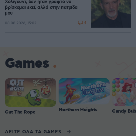
Χόλιγουντ, δεν ήταν γραφτό να
βρίσκομαι εκεί, αλλά στην πατρίδα
μου
4
08.08.2026, 15:02
Games
Northern Heights
Candy Bub
Cut The Rope
ΔΕΙΤΕ ΟΛΑ ΤΑ GAMES