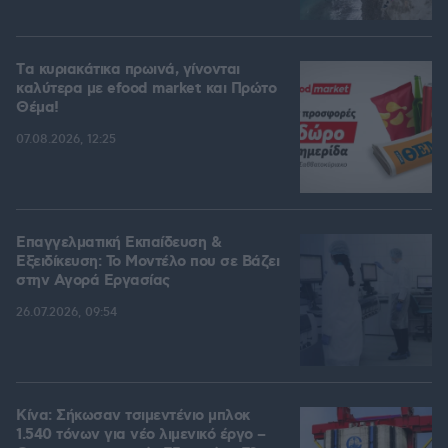
Tα κυριακάτικα πρωινά, γίνονται
καλύτερα με efood market και Πρώτο
Θέμα!
07.08.2026, 12:25
Επαγγελματική Εκπαίδευση &
Εξειδίκευση: Το Mοντέλο που σε Bάζει
στην Aγορά Eργασίας
26.07.2026, 09:54
Κίνα: Σήκωσαν τσιμεντένιο μπλοκ
1.540 τόνων για νέο λιμενικό έργο –