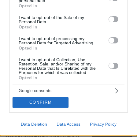
personal data.
grant or deny consent to Google and its third-party tags to
Opted In
use your data for below specified purposes in below Google
consent section.
I want to opt-out of the Sale of my
Personal Data.
Opted In
I want to opt-out of processing my
Personal Data for Targeted Advertising.
Opted In
I want to opt-out of Collection, Use,
Retention, Sale, and/or Sharing of my
Personal Data that Is Unrelated with the
Purposes for which it was collected.
Opted In
Google consents
08.08.2026, 18:08
Μυστήριο 3.500 ετών στη Σαντορίνη: Ο 15χρονος
CONFIRM
που δεν πρόλαβε να ξεφύγει από το τσουνάμι
μπορεί ν' αλλάξει τη χρονολογία της μεγάλης
έκρηξης
Data Deletion
Data Access
Privacy Policy
Σοβαρό τροχαίο από αναστροφή ΙΧ