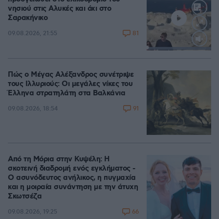
νησιού στις Αλυκές και όχι στο
Σαρακήνικο
81
09.08.2026, 21:55
Loaded
:
100.00%
Πώς ο Μέγας Αλέξανδρος συνέτριψε
τους Ιλλυριούς: Οι μεγάλες νίκες του
Έλληνα στρατηλάτη στα Βαλκάνια
91
09.08.2026, 18:54
Από τη Μόρια στην Κυψέλη: Η
σκοτεινή διαδρομή ενός εγκλήματος -
Ο ασυνόδευτος ανήλικος, η πυγμαχία
και η μοιραία συνάντηση με την άτυχη
Σκωτσέζα
66
09.08.2026, 19:25