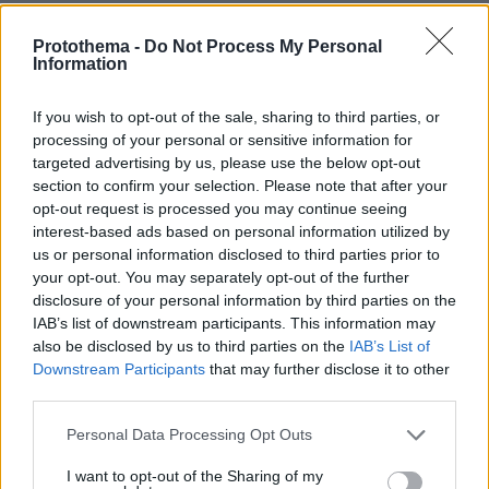
Protothema -
Do Not Process My Personal
ΔΕΙΤΕ ΟΛΕΣ ΤΙΣ ΕΙΔΗΣΕΙΣ
Information
If you wish to opt-out of the sale, sharing to third parties, or
processing of your personal or sensitive information for
ΤΑ ΠΙΟ ΔΗΜΟΦΙΛΗ
targeted advertising by us, please use the below opt-out
section to confirm your selection. Please note that after your
opt-out request is processed you may continue seeing
interest-based ads based on personal information utilized by
us or personal information disclosed to third parties prior to
your opt-out. You may separately opt-out of the further
disclosure of your personal information by third parties on the
IAB’s list of downstream participants. This information may
also be disclosed by us to third parties on the
IAB’s List of
Downstream Participants
that may further disclose it to other
third parties.
Please note that this website/app uses one or more Google
Personal Data Processing Opt Outs
services and may gather and store information including but
not limited to your visit or usage behaviour. You may click to
I want to opt-out of the Sharing of my