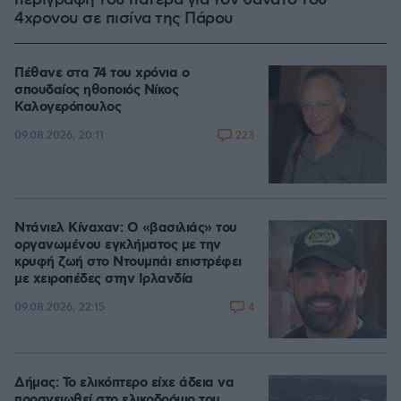
4χρονου σε πισίνα της Πάρου
Πέθανε στα 74 του χρόνια ο
σπουδαίος ηθοποιός Νίκος
Καλογερόπουλος
223
09.08.2026, 20:11
Ντάνιελ Κίναχαν: Ο «βασιλιάς» του
οργανωμένου εγκλήματος με την
κρυφή ζωή στο Ντουμπάι επιστρέφει
με χειροπέδες στην Ιρλανδία
4
09.08.2026, 22:15
Δήμας: Το ελικόπτερο είχε άδεια να
προσγειωθεί στο ελικοδρόμιο του