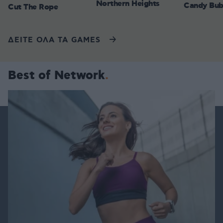
Northern Heights
Candy Bub
Cut The Rope
ΔΕΙΤΕ ΟΛΑ ΤΑ GAMES
Best of Network