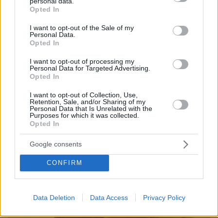
personal data.
grant or deny consent to Google and its third-party tags to
Opted In
use your data for below specified purposes in below Google
consent section.
I want to opt-out of the Sale of my
Personal Data.
Opted In
I want to opt-out of processing my
Personal Data for Targeted Advertising.
09.08.2026, 22:48
Opted In
Τη Υπερμάχω: Η νύχτα του Αυγούστου πριν από
1.400 χρόνια, που γέννησε τον Ακάθιστο Ύμνο
I want to opt-out of Collection, Use,
Retention, Sale, and/or Sharing of my
Personal Data that Is Unrelated with the
Purposes for which it was collected.
Opted In
Google consents
CONFIRM
Data Deletion
Data Access
Privacy Policy