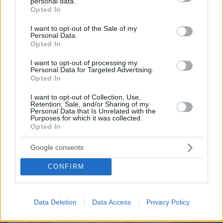
personal data.
grant or deny consent to Google and its third-party tags to
Opted In
use your data for below specified purposes in below Google
Best of Network
consent section.
I want to opt-out of the Sale of my
Personal Data.
Opted In
I want to opt-out of processing my
Personal Data for Targeted Advertising.
Opted In
I want to opt-out of Collection, Use,
Retention, Sale, and/or Sharing of my
Personal Data that Is Unrelated with the
Purposes for which it was collected.
Opted In
Google consents
CONFIRM
Data Deletion
Data Access
Privacy Policy