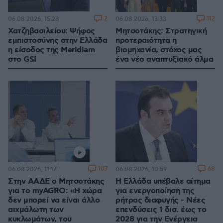
2
112
06.08.2026, 15:28
06.08.2026, 13:33
Χατζηβασιλείου: Ψήφος
Μητσοτάκης: Στρατηγική
εμπιστοσύνης στην Ελλάδα
προτεραιότητα η
η είσοδος της Meridiam
βιομηχανία, στόχος μας
στο GSI
ένα νέο αναπτυξιακό άλμα
107
68
06.08.2026, 11:17
06.08.2026, 10:59
Στην ΑΑΔΕ ο Μητσοτάκης
Η Ελλάδα υπέβαλε αίτημα
για το myAGRO: «Η χώρα
για ενεργοποίηση της
δεν μπορεί να είναι άλλο
ρήτρας διαφυγής - Νέες
αιχμάλωτη των
επενδύσεις 1 δισ. έως το
κυκλωμάτων, του
2028 για την Ενέργεια