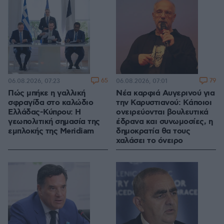
65
79
06.08.2026, 07:23
06.08.2026, 07:01
Πώς μπήκε η γαλλική
Νέα καρφιά Αυγερινού για
σφραγίδα στο καλώδιο
την Καρυστιανού: Kάποιοι
Ελλάδας-Κύπρου: Η
ονειρεύονται βουλευτικά
γεωπολιτική σημασία της
έδρανα και συνωμοσίες, η
εμπλοκής της Meridiam
δημοκρατία θα τους
χαλάσει το όνειρο