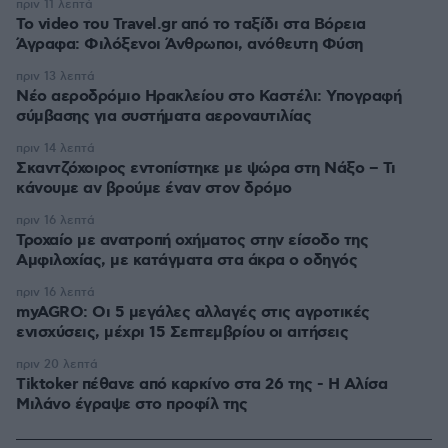
πριν 11 λεπτά
To video του Travel.gr από το ταξίδι στα Βόρεια
Άγραφα: Φιλόξενοι Άνθρωποι, ανόθευτη Φύση
πριν 13 λεπτά
Νέο αεροδρόμιο Ηρακλείου στο Καστέλι: Υπογραφή
σύμβασης για συστήματα αεροναυτιλίας
πριν 14 λεπτά
Σκαντζόχοιρος εντοπίστηκε με ψώρα στη Νάξο – Τι
κάνουμε αν βρούμε έναν στον δρόμο
πριν 16 λεπτά
Τροχαίο με ανατροπή οχήματος στην είσοδο της
Αμφιλοχίας, με κατάγματα στα άκρα ο οδηγός
πριν 16 λεπτά
myAGRO: Οι 5 μεγάλες αλλαγές στις αγροτικές
ενισχύσεις, μέχρι 15 Σεπτεμβρίου οι αιτήσεις
πριν 20 λεπτά
Tiktoker πέθανε από καρκίνο στα 26 της - Η Αλίσα
Μιλάνο έγραψε στο προφίλ της