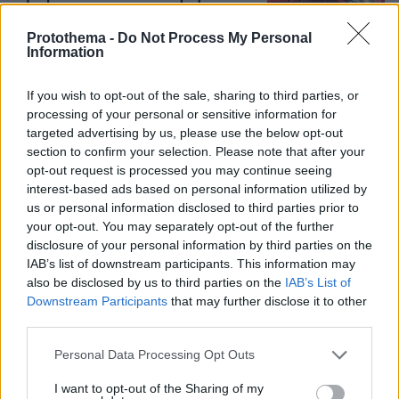
κεφάλι και είπε «εσένα σ' αρέσει
αυτό...», δείτε βίντεο
Protothema -
Do Not Process My Personal
Information
77
07.08.2026, 06:39
If you wish to opt-out of the sale, sharing to third parties, or
processing of your personal or sensitive information for
targeted advertising by us, please use the below opt-out
section to confirm your selection. Please note that after your
Games
opt-out request is processed you may continue seeing
interest-based ads based on personal information utilized by
us or personal information disclosed to third parties prior to
your opt-out. You may separately opt-out of the further
disclosure of your personal information by third parties on the
IAB’s list of downstream participants. This information may
also be disclosed by us to third parties on the
IAB’s List of
Downstream Participants
that may further disclose it to other
Northern Heights
Candy Bub
Cut The Rope
third parties.
Please note that this website/app uses one or more Google
Personal Data Processing Opt Outs
services and may gather and store information including but
ΔΕΙΤΕ ΟΛΑ ΤΑ GAMES
not limited to your visit or usage behaviour. You may click to
I want to opt-out of the Sharing of my