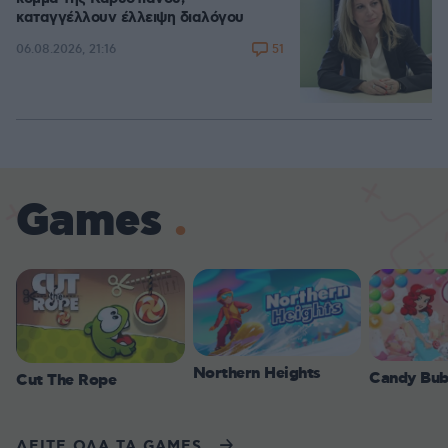
καταγγέλλουν έλλειψη διαλόγου
51
06.08.2026, 21:16
Games
Northern Heights
Candy Bub
Cut The Rope
ΔΕΙΤΕ ΟΛΑ ΤΑ GAMES