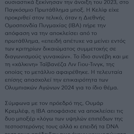
ουσιαστικά ξεκίνησαν την άνοιξη του 2023, στο
Παγκόσμιο Πρωτάθλημα μποξ. Η Κελίφ είχε
προκριθεί στον τελικό, όταν η Διεθνής
Ομοσπονδία Πυγμαχίας (IBA) πήρε την
απόφαση να την αποκλείσει από το
πρωτάθλημα, «επειδή απέτυχε να μείνει εντός
των κριτηρίων δικαιώματος συμμετοχής σε
διαγωνισμούς γυναικών». Το ίδιο συνέβη και με
τη «χάλκινη» Ταϊβανέζα Λιν Γιου-Τινγκ, της
οποίας το μετάλλιο αφαιρέθηκε. Η τελευταία
επίσης απασχολεί την επικαιρότητα των
Ολυμπιακών Αγώνων 2024 για το ίδιο θέμα.
Σύμφωνα με τον πρόεδρό της, Ουμάρ
Κρεμλέφ, η IBA αποφάσισε να αποκλείσει τις
δυο μποξέρ «λόγω των υψηλών επιπέδων της
τεστοστερόνης τους αλλά κι επειδή τα DNA