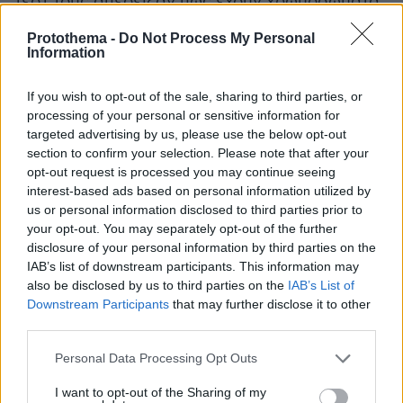
τεστ τους απέδειξαν πως έχουν χρωμοσώματα
XY». «Παριστάνουν τις γυναίκες», είχε πει
Protothema -
Do Not Process My Personal
χαρακτηριστικά ο Ρώσος. Αξίζει να σημειωθεί
Information
βέβαια πως η ΔΟΕ με την IBA βρίσκονται εδώ
και κάποια χρόνια σε ανοιχτή διαμάχη, με την
If you wish to opt-out of the sale, sharing to third parties, or
processing of your personal or sensitive information for
πρώτη να κατηγορεί τη δεύτερη για σκάνδαλα
targeted advertising by us, please use the below opt-out
και έλλειψη διαφάνειας σε περιστατικά όπως
section to confirm your selection. Please note that after your
το τελευταίο. Η ΔΟΕ είναι αυτή που έχει τον
opt-out request is processed you may continue seeing
έλεγχο των αγώνων πυγμαχίας στους
interest-based ads based on personal information utilized by
us or personal information disclosed to third parties prior to
Ολυμπιακούς, έχοντας καθαιρέσει την IBA από
your opt-out. You may separately opt-out of the further
αυτή την εξουσία. Τα πραγματικά
disclosure of your personal information by third parties on the
αποτελέσματα των εξετάσεών τους δεν είδαν
IAB’s list of downstream participants. This information may
ποτέ τη δημοσιότητα. Έκτοτε βέβαια
also be disclosed by us to third parties on the
IAB’s List of
αμφότερες κουβαλούν το στίγμα του
Downstream Participants
that may further disclose it to other
third parties.
«κοψίματος» για τον συγκεκριμένο λόγο.
Please note that this website/app uses one or more Google
Personal Data Processing Opt Outs
services and may gather and store information including but
not limited to your visit or usage behaviour. You may click to
I want to opt-out of the Sharing of my
Πηγή:www.gazzetta.gr