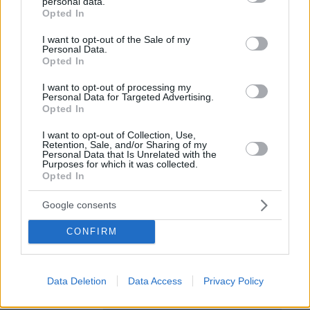
personal data.
grant or deny consent to Google and its third-party tags to
Opted In
use your data for below specified purposes in below Google
consent section.
I want to opt-out of the Sale of my
Personal Data.
Ειδήσεις σήμερα:
Opted In
Βραζιλία: Τα τελευταία δραματικά 60
I want to opt-out of processing my
Personal Data for Targeted Advertising.
δευτερόλεπτα του μοιραίου αεροσκάφους με
Opted In
τους 62 νεκρούς - Συγκλονιστικά βίντεο από
I want to opt-out of Collection, Use,
την πτώση
Retention, Sale, and/or Sharing of my
Personal Data that Is Unrelated with the
Purposes for which it was collected.
Ολυμπιακοί Αγώνες: «Χάλκινος» ο
Opted In
Κουρουγκλίεφ, νίκησε στον τελικό του ρεπεσάζ
Google consents
με 5-4 τον Αμινέ
CONFIRM
ΕΦΚΑ: Καρέ καρέ η σύλληψη της υπάλληλου
τη στιγμή που χρηματίζεται - Δείτε βίντεο
Data Deletion
Data Access
Privacy Policy