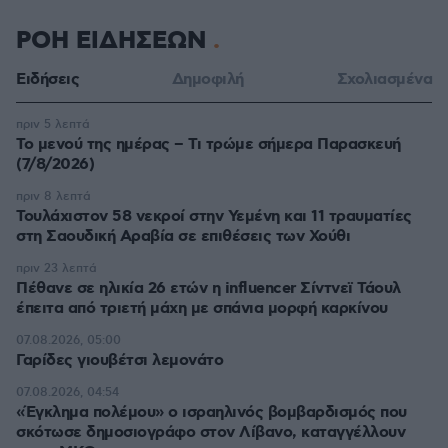
ΡΟΗ ΕΙΔΗΣΕΩΝ
Ειδήσεις
Δημοφιλή
Σχολιασμένα
πριν 5 λεπτά
Το μενού της ημέρας – Τι τρώμε σήμερα Παρασκευή
(7/8/2026)
πριν 8 λεπτά
Τουλάχιστον 58 νεκροί στην Υεμένη και 11 τραυματίες
στη Σαουδική Αραβία σε επιθέσεις των Χούθι
πριν 23 λεπτά
Πέθανε σε ηλικία 26 ετών η influencer Σίντνεϊ Τάουλ
έπειτα από τριετή μάχη με σπάνια μορφή καρκίνου
07.08.2026, 05:00
Γαρίδες γιουβέτσι λεμονάτο
07.08.2026, 04:54
«Έγκλημα πολέμου» ο ισραηλινός βομβαρδισμός που
σκότωσε δημοσιογράφο στον Λίβανο, καταγγέλλουν