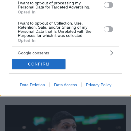
I want to opt-out of processing my
Personal Data for Targeted Advertising.
Opted In
I want to opt-out of Collection, Use,
Retention, Sale, and/or Sharing of my
Personal Data that Is Unrelated with the
Purposes for which it was collected.
Opted In
Google consents
CONFIRM
07.08.2026, 18:22
«Πόσα θέλεις για το κορίτσι;»: Τουρίστας στην
Κρήτη ζητά... τιμή για να ασελγήσει σε ανήλικη, τι
Data Deletion
Data Access
Privacy Policy
καταγγέλλει ο ιδιοκτήτης επιχείρησης