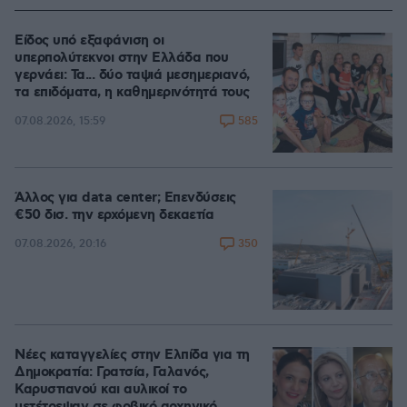
Είδος υπό εξαφάνιση οι
υπερπολύτεκνοι στην Ελλάδα που
γερνάει: Τα... δύο ταψιά μεσημεριανό,
τα επιδόματα, η καθημερινότητά τους
585
07.08.2026, 15:59
Άλλος για data center; Επενδύσεις
€50 δισ. την ερχόμενη δεκαετία
350
07.08.2026, 20:16
Νέες καταγγελίες στην Ελπίδα για τη
Δημοκρατία: Γρατσία, Γαλανός,
Καρυστιανού και αυλικοί το
μετέτρεψαν σε φοβικό αρχηγικό