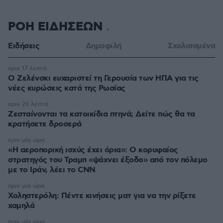
ΡΟΗ ΕΙΔΗΣΕΩΝ
Ειδήσεις
Δημοφιλή
Σχολιασμένα
πριν 17 λεπτά
Ο Ζελένσκι ευχαριστεί τη Γερουσία των ΗΠΑ για τις
νέες κυρώσεις κατά της Ρωσίας
πριν 26 λεπτά
Ζεσταίνονται τα κατοικίδια πτηνά; Δείτε πώς θα τα
κρατήσετε δροσερά
πριν μία ώρα
«Η αεροπορική ισχύς έχει όρια»: Ο κορυφαίος
στρατηγός του Τραμπ «ψάχνει έξοδο» από τον πόλεμο
με το Ιράν, λέει το CNN
πριν μία ώρα
Χοληστερόλη: Πέντε κινήσεις ματ για να την ρίξετε
χαμηλά
πριν μία ώρα