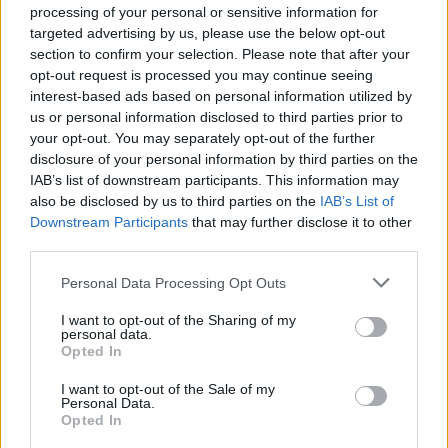
processing of your personal or sensitive information for
targeted advertising by us, please use the below opt-out
section to confirm your selection. Please note that after your
opt-out request is processed you may continue seeing
interest-based ads based on personal information utilized by
07.08.2026, 22:54
us or personal information disclosed to third parties prior to
Ο «Δράκος» του Λονδίνου: 40χρονος με
your opt-out. You may separately opt-out of the further
προβλήματα όρασης σκότωνε και βίαζε γυναίκες,
disclosure of your personal information by third parties on the
η αστυνομία τον είχε συλλάβει και τον άφησε
IAB’s list of downstream participants. This information may
ελεύθερο
also be disclosed by us to third parties on the
IAB’s List of
Downstream Participants
that may further disclose it to other
third parties.
Please note that this website/app uses one or more Google
Personal Data Processing Opt Outs
services and may gather and store information including but
not limited to your visit or usage behaviour. You may click to
I want to opt-out of the Sharing of my
personal data.
grant or deny consent to Google and its third-party tags to
Opted In
use your data for below specified purposes in below Google
consent section.
I want to opt-out of the Sale of my
Personal Data.
Opted In