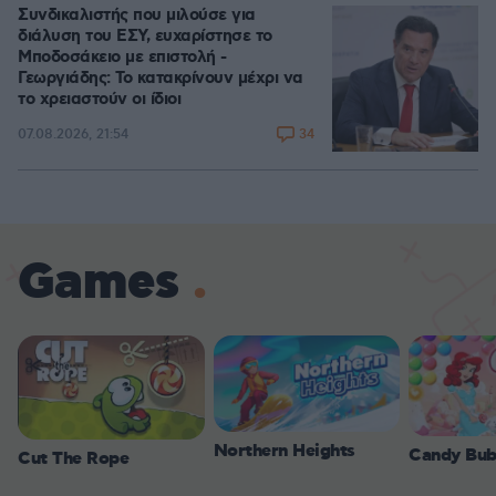
Συνδικαλιστής που μιλούσε για
διάλυση του ΕΣΥ, ευχαρίστησε το
Μποδοσάκειο με επιστολή -
Γεωργιάδης: Το κατακρίνουν μέχρι να
το χρειαστούν οι ίδιοι
34
07.08.2026, 21:54
Games
Northern Heights
Candy Bub
Cut The Rope