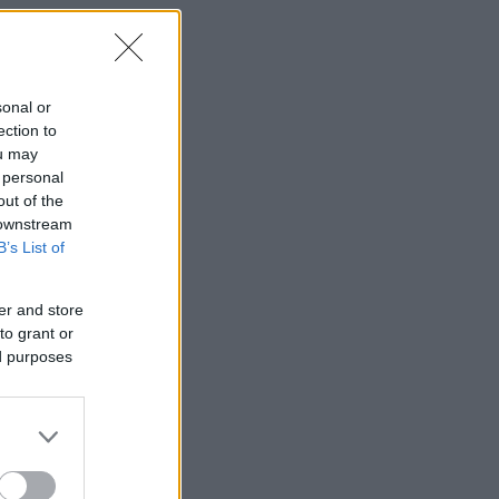
υά
sonal or
ection to
ou may
 personal
out of the
 downstream
ν
B’s List of
er and store
to grant or
ό
ed purposes
θα
ι