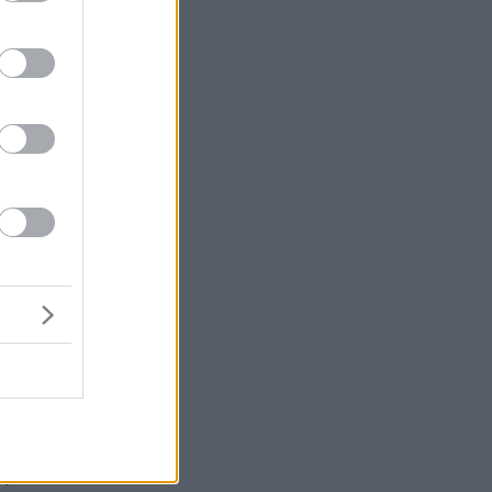
ι
».
ι