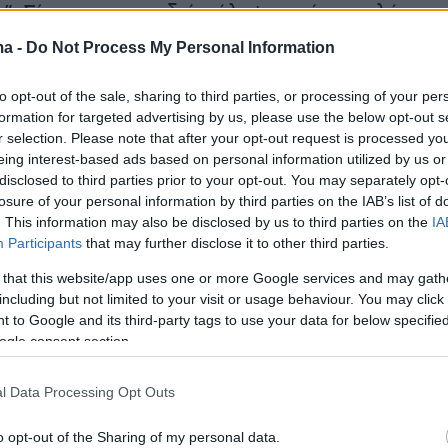
ό”. Σίγουρα τα παιδιά πάλεψαν πάρα πολύ,
έχουν και δεν έχουν στο γήπεδο. Η Γερμανία
ma -
Do Not Process My Personal Information
ρα πολύ ποιοτική ομάδα, που σε όλο το τουρνο
σταθερά. Μόνο υπερηφάνεια γι’ αυτά τα παιδιά,
to opt-out of the sale, sharing to third parties, or processing of your per
formation for targeted advertising by us, please use the below opt-out s
 είναι πάρα πολύ δύσκολη. Απαιτούμε απ’ τα
r selection. Please note that after your opt-out request is processed y
12ο μήνα της σεζόν τους ουσιαστικά, να είναι
eing interest-based ads based on personal information utilized by us or
ή τους κατάσταση, να παλεύουν, να
disclosed to third parties prior to your opt-out. You may separately opt-
losure of your personal information by third parties on the IAB’s list of
Πραγματικά τα έδωσαν όλα. Έζησαν αυτήν τη
. This information may also be disclosed by us to third parties on the
IA
αν πας σαν φίλαθλος το βλέπεις πολύ
Participants
that may further disclose it to other third parties.
Εδώ είναι οι Ολυμπιακοί Αγώνες και είναι ένα
 that this website/app uses one or more Google services and may gath
ου, ακόμη και σαν φίλαθλος που το ζω, είναι
including but not limited to your visit or usage behaviour. You may click 
παιδιά πρέπει να είναι πολύ περήφανα γι’ αυτ
 to Google and its third-party tags to use your data for below specifi
ogle consent section.
ει, γιατί στο τέλος της ημέρας δεν ξέρεις αν 
ια στιγμή».
l Data Processing Opt Outs
τικό κλίμα της Εθνικής Ανδρών:
«Το βλέπεις κα
o opt-out of the Sharing of my personal data.