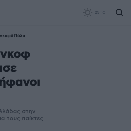
25
°C
ένκοφ
Πόλο
ένκοφ
ασε
ρήφανοι
Ελλάδας στην
ια τους παίκτες