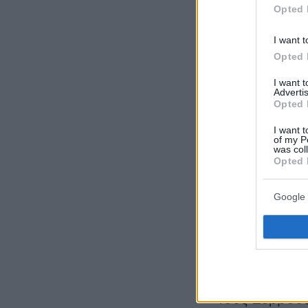
απ’ έξω, το β
Opted 
παλεύουν, που
I want t
το αποτέλεσμα
Opted 
καλώς ή κακώ
I want 
πράγματα είμ
Advertis
Εθνική μπορεί
Opted 
κραδασμούς 
I want t
of my P
was col
Opted 
Για τη Γερμαν
περισσότερες 
Google 
σταθερή ομάδ
τους Γάλλους,
Για το παιχνί
μεταξύ μας, γ
τους Σέρβους 