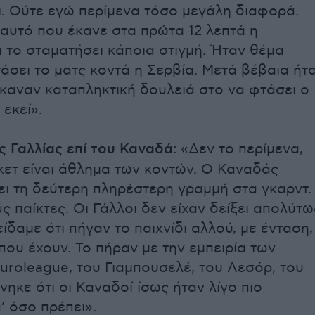
ει. Ούτε εγώ περίμενα τόσο μεγάλη διαφορά.
 αυτό που έκανε στα πρώτα 12 λεπτά η
 το σταματήσει κάποια στιγμή. Ήταν θέμα
άσει το ματς κοντά η Σερβία. Μετά βέβαια ήτ
Έκαναν καταπληκτική δουλειά στο να φτάσει ο
εκεί».
ης Γαλλίας επί του Καναδά:
«Δεν το περίμενα,
σκετ είναι άθλημα των κοντών. Ο Καναδάς
ει τη δεύτερη πληρέστερη γραμμή στα γκαρντ.
ς παίκτες. Οι Γάλλοι δεν είχαν δείξει απολύτω
είδαμε ότι πήγαν το παιχνίδι αλλού, με ένταση,
που έχουν. Το πήραν με την εμπειρία των
Euroleague, του Γιαμπουσελέ, του Λεσόρ, του
νηκε ότι οι Καναδοί ίσως ήταν λίγο πιο
’ όσο πρέπει».