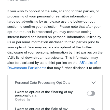
Η ζωή που κυλά γαλήνια στα καλά ξενοδοχεία που
βρίσκονται σε λίμνες
If you wish to opt-out of the sale, sharing to third parties, or
πριν 33 λεπτά
processing of your personal or sensitive information for
Wanderlove: Γινόμαστε όντως πιο ελκυστικοί το
targeted advertising by us, please use the below opt-out
καλοκαίρι;
section to confirm your selection. Please note that after your
opt-out request is processed you may continue seeing
interest-based ads based on personal information utilized by
ΔΕΙΤΕ ΟΛΕΣ ΤΙΣ ΕΙΔΗΣΕΙΣ
us or personal information disclosed to third parties prior to
your opt-out. You may separately opt-out of the further
disclosure of your personal information by third parties on the
IAB’s list of downstream participants. This information may
ΤΑ ΠΙΟ ΔΗΜΟΦΙΛΗ
also be disclosed by us to third parties on the
IAB’s List of
Downstream Participants
that may further disclose it to other
third parties.
Please note that this website/app uses one or more Google
Personal Data Processing Opt Outs
services and may gather and store information including but
not limited to your visit or usage behaviour. You may click to
I want to opt-out of the Sharing of my
personal data.
grant or deny consent to Google and its third-party tags to
Opted In
use your data for below specified purposes in below Google
consent section.
I want to opt-out of the Sale of my