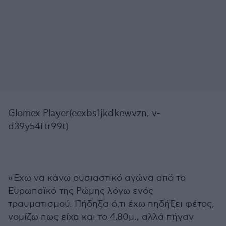
Glomex Player(eexbs1jkdkewvzn, v-
d39y54ftr99t)
«Έχω να κάνω ουσιαστικό αγώνα από το
Ευρωπαϊκό της Ρώμης λόγω ενός
τραυματισμού. Πήδηξα ό,τι έχω πηδήξει φέτος,
νομίζω πως είχα και το 4,80μ., αλλά πήγαν