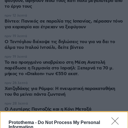
φεύγουν, αφήνουν πίσω τους κάτι πολύ μεγαλύτερο από
το έργο τους
πριν 12 λεπτά
Βίντεο: Πανικός σε παραλία της Ισπανίας, πέρασαν τόνο
για καρχαρία και έτρεχαν να ξεφύγουν
πριν 19 λεπτά
Ο Τεντόγλου διέκοψε τις δηλώσεις του για να δει το
άλμα του Ιταλού Ιντσόλι, δείτε βίντεο
πριν 19 λεπτά
Το πιο προηγμένο υποβρύχιο στη Μέση Ανατολή
παρέδωσε η Γερμανία στο Ισραήλ: Ξεπερνά τα 70 μ.
μήκος το «Drakon» των €550 εκατ.
πριν 26 λεπτά
Χατζηδάκης για Ράμφο: Η πνευματική παρακαταθήκη
του θα μείνει πάντα ζωντανή
πριν 28 λεπτά
Ο Λευτέρης Πανταζής και η Κόνι Μεταξά
φωτογραφίζονται αγκαλιά με φόντο το ηλιοβασίλεμα
Protothema -
Do Not Process My Personal
πριν 29 λεπτά
Information