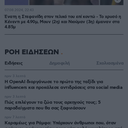
07.08.2024, 22:43
Ένατη η Στεφανίδη στον τελικό του επί κοντώ - Το χρυσό η
Κένεντι με 4.90μ, Μουν (2η) και Νιούμαν (3η) έμειναν στα
4.85μ
ΡΟΗ ΕΙΔΗΣΕΩΝ
Ειδήσεις
Δημοφιλή
Σχολιασμένα
πριν 3 λεπτά
Η OpenAI διοργάνωσε το πρώτο της ταξίδι για
influencers και προκάλεσε αντιδράσεις στα social media
πριν 3 λεπτά
Πώς επιλέγουν τα ζώα τους αρχηγούς τους; 5
παραδείγματα που θα σας ξαφνιάσουν
πριν 7 λεπτά
Κεραμέως για Ράμφο: Υπάρχουν άνθρωποι που, όταν