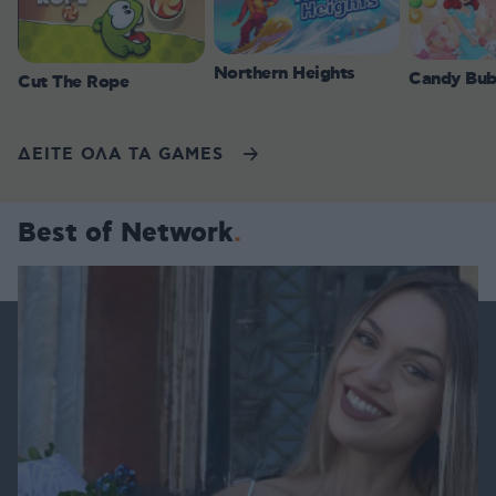
Northern Heights
Candy Bub
Cut The Rope
ΔΕΙΤΕ ΟΛΑ ΤΑ GAMES
Best of Network