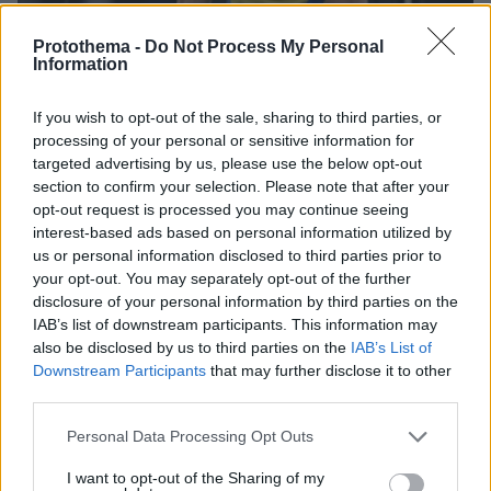
Protothema -
Do Not Process My Personal
Information
If you wish to opt-out of the sale, sharing to third parties, or
processing of your personal or sensitive information for
targeted advertising by us, please use the below opt-out
section to confirm your selection. Please note that after your
opt-out request is processed you may continue seeing
05.08.2024, 23:19
interest-based ads based on personal information utilized by
Φοβερό παγκόσμιο ρεκόρ στο επί κοντώ ο Ντουπλάντις με
us or personal information disclosed to third parties prior to
άλμα στα 6.25μ. - Δείτε βίντεο
your opt-out. You may separately opt-out of the further
disclosure of your personal information by third parties on the
IAB’s list of downstream participants. This information may
also be disclosed by us to third parties on the
IAB’s List of
ΡΟΗ ΕΙΔΗΣΕΩΝ
Downstream Participants
that may further disclose it to other
third parties.
Ειδήσεις
Δημοφιλή
Σχολιασμένα
Please note that this website/app uses one or more Google
Personal Data Processing Opt Outs
services and may gather and store information including but
πριν μία ώρα
not limited to your visit or usage behaviour. You may click to
I want to opt-out of the Sharing of my
Ρωσικά πλήγματα σε Κίεβο και Μπροβαρί: Τρεις νεκροί,