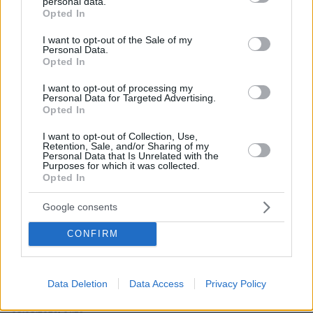
personal data.
grant or deny consent to Google and its third-party tags to
ανάμεσά τους ένα παιδί
Opted In
use your data for below specified purposes in below Google
08.08.2026, 03:37
consent section.
I want to opt-out of the Sale of my
Ήττα της Σάκκαρη με 2-0 από την Γκοφ και αποκλεισμός
Personal Data.
στο Τορόντο
Opted In
08.08.2026, 03:31
I want to opt-out of processing my
Ο Κούτσιας πέτυχε το πρώτο γκολ της φετινής Primeira
Personal Data for Targeted Advertising.
Liga, δείτε το γκολ
Opted In
08.08.2026, 03:00
I want to opt-out of Collection, Use,
Ο Τραμπ προσφεύγει στο Ανώτατο Δικαστήριο: «Εθνική
Retention, Sale, and/or Sharing of my
Personal Data that Is Unrelated with the
ντροπή» το μπλόκο στην αίθουσα χορού του Λευκού
Purposes for which it was collected.
Οίκου
Opted In
08.08.2026, 02:28
Google consents
Ορκίστηκε πρόεδρος της Κολομβίας ο Αμπελάρδο ντε
λα Εσπριέγια, δείτε βίντεο
CONFIRM
08.08.2026, 01:56
Αποκαλύψεις Telegraph για τον Ινφαντίνο: Η εξαψήφια
αποζημίωση σε πρώην εργαζόμενη της UEFA και η
Data Deletion
Data Access
Privacy Policy
φερόμενη σχέση τους
08.08.2026, 01:25