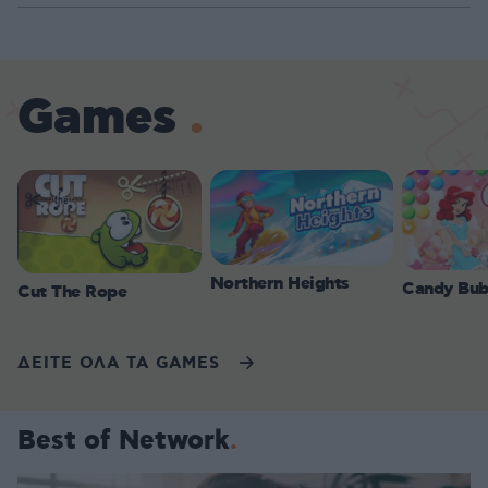
Games
Northern Heights
Candy Bub
Cut The Rope
ΔΕΙΤΕ ΟΛΑ ΤΑ GAMES
Best of Network