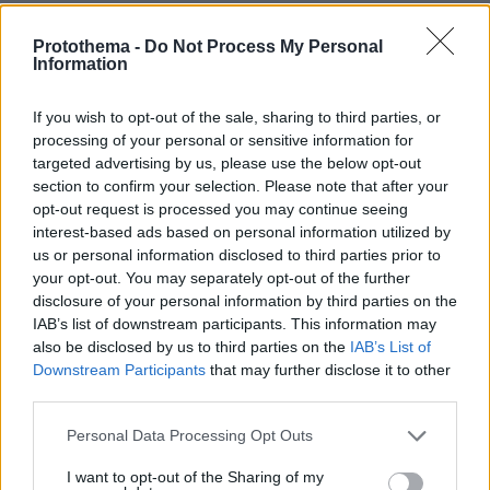
Ειδήσεις
Δημοφιλή
Σχολιασμένα
Protothema -
Do Not Process My Personal
Information
πριν 8 λεπτά
Φωτιά στην περιοχή Κολυμπάδα στην Σκύρο, 4
αεροσκάφη
If you wish to opt-out of the sale, sharing to third parties, or
processing of your personal or sensitive information for
πριν 8 λεπτά
Τι συμβαίνει τελικά με την Αριάνα Γκράντε; Τα σχόλια
targeted advertising by us, please use the below opt-out
για την αδυνατισμένη εικόνα της και η απόφαση για ένα
section to confirm your selection. Please note that after your
διάλειμμα από τη δημοσιότητα
opt-out request is processed you may continue seeing
interest-based ads based on personal information utilized by
πριν 9 λεπτά
us or personal information disclosed to third parties prior to
11 επιβλητικά μοναστήρια σε νησιά της Ελλάδας
your opt-out. You may separately opt-out of the further
disclosure of your personal information by third parties on the
πριν 11 λεπτά
Τροχαίο στη συμβολή Κηφισού και Ποσειδώνος,
IAB’s list of downstream participants. This information may
δυσχέρεια στο ρεύμα προς Πειραιά
also be disclosed by us to third parties on the
IAB’s List of
Downstream Participants
that may further disclose it to other
πριν 12 λεπτά
third parties.
Αίρεται η σύσταση για μη χρήση του νερού στη Σίβηρη
Χαλκιδικής, εντός των προβλεπόμενων ορίων τα
Please note that this website/app uses one or more Google
Personal Data Processing Opt Outs
αποτελέσματα των ελέγχων
services and may gather and store information including but
not limited to your visit or usage behaviour. You may click to
I want to opt-out of the Sharing of my
πριν 18 λεπτά