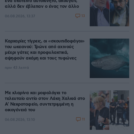
ένα σκοτεινό αυτοκίνητο, άκουγαν,
αλλά δεν έβλεπαν ο ένας τον άλλο
13
06.08.2026, 13:37
Καρχαρίες τίγρεις, οι «σκουπιδοφάγοι»
του ωκεανού: Τρώνε από αχινούς
μέχρι γάτες και προφυλακτικά,
αψηφούν ακόμη και τους τυφώνες
πριν 43 λεπτά
Με κλαρίνα και μοιρολόγια το
τελευταίο αντίο στον Λάκη Χαλκιά στο
A' Νεκροταφείο, συντετριμμένη η
οικογένειά του
11
06.08.2026, 13:10