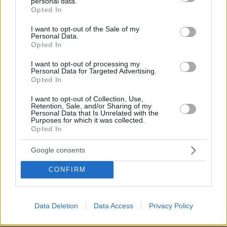
personal data.
Βίκυ Καγιά: Στη Μύκονο με φλοράλ φόρεμα και την
grant or deny consent to Google and its third-party tags to
Opted In
κόρη της
use your data for below specified purposes in below Google
consent section.
I want to opt-out of the Sale of my
πριν 28 λεπτά
Personal Data.
Πλαστική μεμβράνη: 7 λάθη που όλοι κάνουμε στην
Opted In
κουζίνα
I want to opt-out of processing my
πριν 28 λεπτά
Personal Data for Targeted Advertising.
Εβδομάδα Μόδας Κοπεγχάγης: Το kitten heel που δεν
Opted In
περιμέναμε να δούμε
I want to opt-out of Collection, Use,
πριν 28 λεπτά
Retention, Sale, and/or Sharing of my
Personal Data that Is Unrelated with the
Κάναμε canyoning στις Οβίρες Ρογκοβού: Η απόλυτη
Purposes for which it was collected.
καλοκαιρινή περιπέτεια στα Ζαγοροχώρια
Opted In
πριν 29 λεπτά
Δημοσκόπηση Reuters/Ipsos: Οι Αμερικανοί
Google consents
προετοιμάζονται για περισσότερο χάος στη Μέση
CONFIRM
Ανατολή εν μέσω πολέμου με το Ιράν
ΔΕΙΤΕ ΟΛΕΣ ΤΙΣ ΕΙΔΗΣΕΙΣ
Data Deletion
Data Access
Privacy Policy