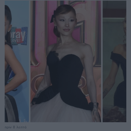
πριν 8 λεπτά