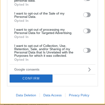
personal data.
01.02.2020, 03:53
grant or deny consent to Google and its third-party tags to
Opted In
Τσουλίδιο ολκής...
use your data for below specified purposes in below Google
consent section.
ΑΠΑΝΤΗΣΗ
I want to opt-out of the Sale of my
Personal Data.
Opted In
Ας
I want to opt-out of processing my
01.02.2020, 02:41
Personal Data for Targeted Advertising.
Opted In
Άντε κι εις «ανώτερα»...
ΑΠΑΝΤΗΣΗ
I want to opt-out of Collection, Use,
Retention, Sale, and/or Sharing of my
Personal Data that Is Unrelated with the
Purposes for which it was collected.
Opted In
NOT BAD ....
Google consents
01.02.2020, 01:37
CONFIRM
Καλο στηθος εχει , ομως γιατι γραφετε Κοσοβαρα ?
Αλβανιδα γραψτε.
ΑΠΑΝΤΗΣΗ
Data Deletion
Data Access
Privacy Policy
Εμένα πάντως μου αρέσει.