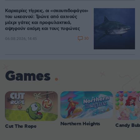
Καρχαρίες τίγρεις, οι «σκουπιδοφάγοι»
του ωκεανού: Τρώνε από αχινούς
μέχρι γάτες και προφυλακτικά,
αψηφούν ακόμη και τους τυφώνες
30
06.08.2026, 14:45
Games
Northern Heights
Candy Bub
Cut The Rope