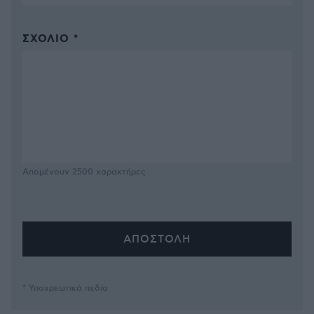
ΣΧΌΛΙΟ *
Απομένουν
2500
χαρακτήρες
* Υποχρεωτικά πεδία