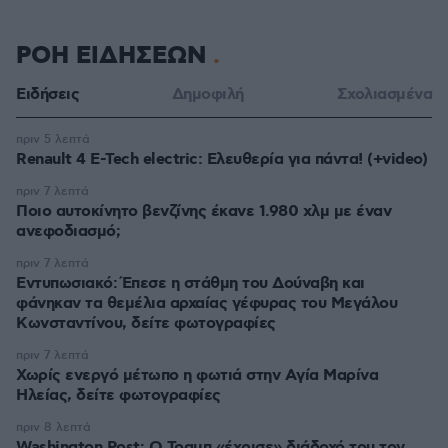
ΡΟΗ ΕΙΔΗΣΕΩΝ
Ειδήσεις
Δημοφιλή
Σχολιασμένα
πριν 5 λεπτά
Renault 4 E-Tech electric: Ελευθερία για πάντα! (+video)
πριν 7 λεπτά
Ποιο αυτοκίνητο βενζίνης έκανε 1.980 χλμ με έναν
ανεφοδιασμό;
πριν 7 λεπτά
Εντυπωσιακό: Έπεσε η στάθμη του Δούναβη και
φάνηκαν τα θεμέλια αρχαίας γέφυρας του Μεγάλου
Κωνσταντίνου, δείτε φωτογραφίες
πριν 7 λεπτά
Χωρίς ενεργό μέτωπο η φωτιά στην Aγία Μαρίνα
Ηλείας, δείτε φωτογραφίες
πριν 8 λεπτά
Washington Post: Ο Τραμπ «έχρισε» διάδοχό του τον