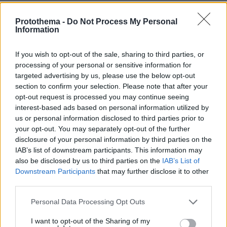
ΜΠΑΜ
Protothema -
Do Not Process My Personal
01.02.2020, 09:09
Information
Μπάμ κάνετε οι τηγανοκέφαλοι, όχι μόνο οπτικά
αλλά ακόμα και χωρίς οπτική επαφή....Όσο για το
If you wish to opt-out of the sale, sharing to third parties, or
"διεθνή καριέρα" της Fureraj, ας μην το
processing of your personal or sensitive information for
σχολιάσουμε...
targeted advertising by us, please use the below opt-out
section to confirm your selection. Please note that after your
ΑΠΑΝΤΗΣΗ
opt-out request is processed you may continue seeing
interest-based ads based on personal information utilized by
mm
us or personal information disclosed to third parties prior to
your opt-out. You may separately opt-out of the further
01.02.2020, 14:38
disclosure of your personal information by third parties on the
Δηλαδή εσύ για μία χώρα με Υanni Vangelis κλπ
IAB’s list of downstream participants. This information may
λες τέτοια. Ο,τι να ναι αλλά στη χώρα αυτή τη
also be disclosed by us to third parties on the
IAB’s List of
στιγμή τα έχουνε χαμένα. Εδώ δεν ΄ξερουνε τα
Downstream Participants
that may further disclose it to other
βασικά σε αυτά θα κολλήσουν
third parties.
ΑΠΑΝΤΗΣΗ
Please note that this website/app uses one or more Google
Personal Data Processing Opt Outs
services and may gather and store information including but
Ααα
not limited to your visit or usage behaviour. You may click to
I want to opt-out of the Sharing of my