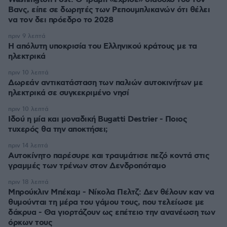
Βανς, είπε σε δωρητές των Ρεπουμπλικανών ότι θέλει
να τον δει πρόεδρο το 2028
πριν 9 λεπτά
Η απόλυτη υποκρισία του Ελληνικού κράτους με τα
ηλεκτρικά
πριν 10 λεπτά
Δωρεάν αντικατάσταση των παλιών αυτοκινήτων με
ηλεκτρικά σε συγκεκριμένο νησί
πριν 10 λεπτά
Ιδού η μία και μοναδική Bugatti Destrier - Ποιος
τυχερός θα την αποκτήσει;
πριν 14 λεπτά
Αυτοκίνητο παρέσυρε και τραυμάτισε πεζό κοντά στις
γραμμές των τρένων στον Δενδροπόταμο
πριν 18 λεπτά
Μπρούκλιν Μπέκαμ - Νίκολα Πελτζ: Δεν θέλουν καν να
θυμούνται τη μέρα του γάμου τους, που τελείωσε με
δάκρυα - Θα γιορτάζουν ως επέτειο την ανανέωση των
όρκων τους