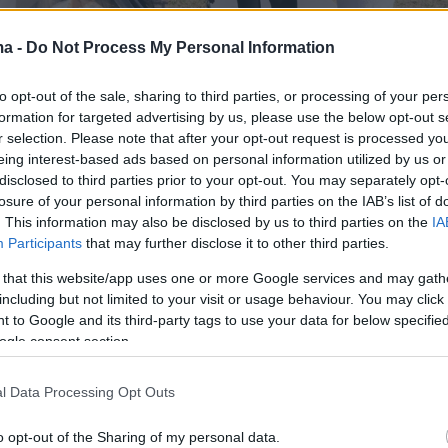
ma -
Do Not Process My Personal Information
to opt-out of the sale, sharing to third parties, or processing of your per
formation for targeted advertising by us, please use the below opt-out s
r selection. Please note that after your opt-out request is processed y
eing interest-based ads based on personal information utilized by us or
άσιαν και ο Κάνιε Γουέστ παντρεύτηκαν στις
disclosed to third parties prior to your opt-out. You may separately opt-
υ 2014. Η τελετή έγινε στην Ιταλία, αλλά ο
losure of your personal information by third parties on the IAB’s list of
. This information may also be disclosed by us to third parties on the
IA
μία διήμερη περιοδεία, η οποία ξεκίνησε από
Participants
that may further disclose it to other third parties.
ε την Κιμ να κάνει την πρώτης της εμφάνιση με
 that this website/app uses one or more Google services and may gath
υ οίκου Balmain. Την επόμενη μέρα, αλλά και
including but not limited to your visit or usage behaviour. You may click 
 του γάμου η νύφη επέλεξε να ντυθεί με
 to Google and its third-party tags to use your data for below specifi
ον οίκο Valentino.
ogle consent section.
l Data Processing Opt Outs
o opt-out of the Sharing of my personal data.