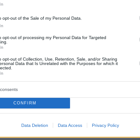
In
o opt-out of the Sale of my Personal Data.
In
to opt-out of processing my Personal Data for Targeted
ing.
In
o opt-out of Collection, Use, Retention, Sale, and/or Sharing
ersonal Data that Is Unrelated with the Purposes for which it
lected.
In
consents
CONFIRM
η δεξίωση που ακολούθησε η Κιμ προτίμησε
Data Deletion
Data Access
Privacy Policy
Maison Margiela.