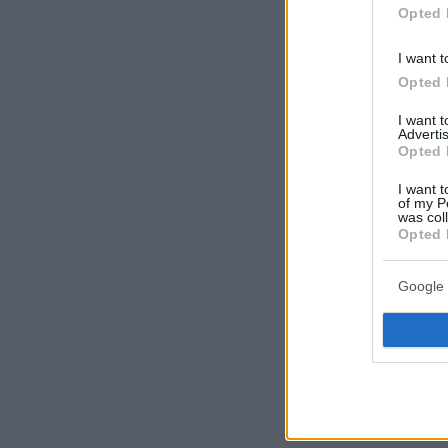
Opted 
I want t
Opted 
I want 
Advertis
Opted 
I want t
of my P
was col
Opted 
Google 
Ωστόσο, στ
να φορέσει 