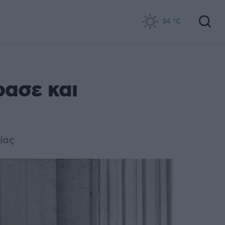
34
°C
ρασε και
ίας