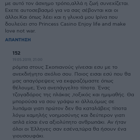
με αυτό τον άσχημο τρόπο,αλλά η ζωή συνεχίζεται.
Εχετε αυτοσεβασμό για να σας σέβονται και οι
άλλοι.Και όπως λέει και η γλυκιά μου Ιρίνα που
δουλεύει στο Princess Casino Enjoy life and make
love not war.
ΑΠΑΝΤΗΣΗ
152
19.05.2019, 21:00
ρόμπα στους Σκοπιανούς γίνεσαι εσυ με το
ανεκδιήγητο σχόλιο σου. Ποιος εισαι εσύ που θα
μας απαγόρεψεις να εκφραζόμαστε όπως
θέλουμε; Ένα ανεπάγγελτο τίποτα. Ένας
τζογαδόρος της πλάκας ,τοξικός και ημιμαθής. Θα
μπορούσα να σου γράψω κι άλλα,όμως σε
λυπάμαι γιατι πρώτον δεν θα καταλάβεις τίποτα
λόγω χαμηλής νοημοσύνης και δεύτερον γιατι
απλά είσαι ένα αξιολύπητο ανθρωπάκι. Αν ήταν
όλοι οι Έλληνες σαν εσένα,τώρα θα ήσουν ένα
γιουσουφάκι.