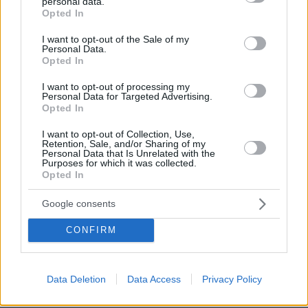
δείτε βίντεο
personal data.
grant or deny consent to Google and its third-party tags to
Opted In
use your data for below specified purposes in below Google
08.08.2026, 00:30
Είδατε σαμιαμίδι στο σπίτι σας; Γιατί δεν πρέπει να το
consent section.
I want to opt-out of the Sale of my
σκοτώσετε
Personal Data.
Opted In
08.08.2026, 00:28
Αποκαλύφθηκε η αιτία θανάτου του 29χρονου πρώην
I want to opt-out of processing my
Personal Data for Targeted Advertising.
NBAer Μπράντον Κλαρκ
Opted In
08.08.2026, 00:18
Πώς εξαργυρώνεται το ιδιωτικό πρόγραμμα σύνταξης –
I want to opt-out of Collection, Use,
Retention, Sale, and/or Sharing of my
Όλες οι επιλογές
Personal Data that Is Unrelated with the
Purposes for which it was collected.
08.08.2026, 00:14
Opted In
Συνάντηση Ζελένσκι-Βούτσιτς στο Βελιγράδι:
Οικονομία, ασφάλεια και στο βάθος... Ρωσία
Google consents
08.08.2026, 00:00
CONFIRM
Σιροπιαστά γλυκά: Πού βρίσκουμε από τα καλύτερα
γλυκά ταψιού για το σπίτι
07.08.2026, 23:47
Data Deletion
Data Access
Privacy Policy
Υπό έλεγχο η πυρκαγιά σε ισόγειο κατάστημα στο
Παλαιό Φάληρο, εκκενώθηκε προληπτικά πολυκατοικία