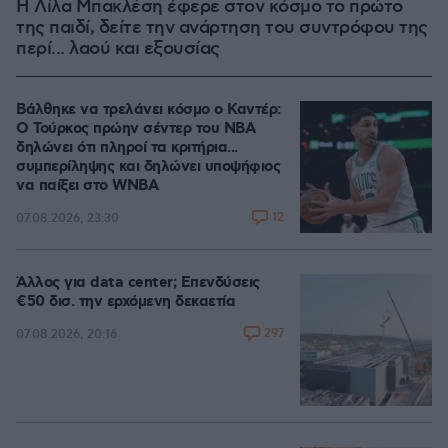
Η Λίλα Μπακλέση έφερε στον κόσμο το πρώτο
της παιδί, δείτε την ανάρτηση του συντρόφου της
περί... λαού και εξουσίας
Βάλθηκε να τρελάνει κόσμο ο Καντέρ:
Ο Τούρκος πρώην σέντερ του NBA
δηλώνει ότι πληροί τα κριτήρια...
συμπερίληψης και δηλώνει υποψήφιος
να παίξει στο WNBA
12
07.08.2026, 23:30
Άλλος για data center; Επενδύσεις
€50 δισ. την ερχόμενη δεκαετία
297
07.08.2026, 20:16