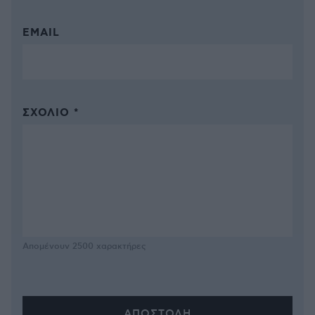
EMAIL
ΣΧΌΛΙΟ *
Απομένουν
2500
χαρακτήρες