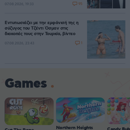
95
07.08.2026, 19:33
Εντυπωσιάζει με την εμφάνισή της η
σύζυγος του Τζέντι Όσμαν στις
διακοπές τους στην Τουρκία, βίντεο
1
07.08.2026, 23:43
Games
Northern Heights
Candy Bub