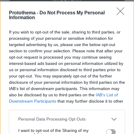
Protothema -
Do Not Process My Personal
Information
* Υποχρεωτικά πεδία
If you wish to opt-out of the sale, sharing to third parties, or
processing of your personal or sensitive information for
targeted advertising by us, please use the below opt-out
ΡΟΗ ΕΙΔΗΣΕΩΝ
section to confirm your selection. Please note that after your
opt-out request is processed you may continue seeing
Ειδήσεις
Δημοφιλή
Σχολιασμένα
interest-based ads based on personal information utilized by
us or personal information disclosed to third parties prior to
πριν 15 λεπτά
your opt-out. You may separately opt-out of the further
Ρωσία για το drone με εκρηκτικά σε γερμανικό
disclosure of your personal information by third parties on the
αεροδρόμιο: «Βιαστικά στημένη προβοκάτσια»
IAB’s list of downstream participants. This information may
also be disclosed by us to third parties on the
IAB’s List of
πριν 40 λεπτά
Ιδέες για πρωινό έτοιμο από το βράδυ: Εύκολες και
Downstream Participants
that may further disclose it to other
θρεπτικές επιλογές για κάθε μέρα
third parties.
πριν μία ώρα
Please note that this website/app uses one or more Google
Personal Data Processing Opt Outs
Ρωσικό πλήγμα προκάλεσε ζημιές σε γήπεδο στην
services and may gather and store information including but
Οδησσό μία ημέρα πριν από αγώνα πρωταθλήματος,
not limited to your visit or usage behaviour. You may click to
I want to opt-out of the Sharing of my