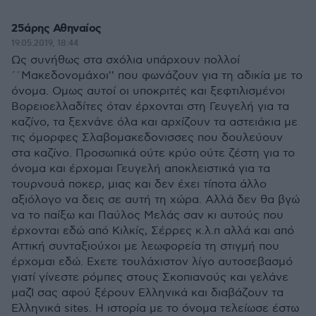
25άρης Αθηναίος
19.05.2019, 18:44
Ως συνήθως στα σχόλια υπάρχουν πολλοί
΄΄Μακεδονομάχοι'' που φωνάζουν για τη αδικία με το
όνομα. Ομως αυτοί οι υποκριτές και ξεφτιλισμένοι
Βορειοελλαδίτες όταν έρχονται στη Γευγελή για τα
καζίνο, τα ξεχνάνε όλα και αρχίζουν τα αστειάκια με
τις όμορφες Σλαβομακεδονισσες που δουλεύουν
στα καζίνο. Προσωπικά ούτε κρύο ούτε ζέστη για το
όνομα και έρχομαι Γευγελή αποκλειστικά για τα
τουρνουά ποκερ, μιας και δεν έχει τίποτα άλλο
αξιόλογο να δεις σε αυτή τη χώρα. Αλλά δεν θα βγώ
να το παίξω και Παύλος Μελάς σαν κι αυτούς που
έρχονται εδώ από Κιλκίς, Σέρρες κ.λ.π αλλά και από
Αττική συνταξιούχοι με λεωφορεία τη στιγμή που
έρχομαι εδώ. Εχετε τουλάχιστον λίγο αυτοσεβασμό
γιατί γίνεστε ρόμπες στους Σκοπιανούς και γελάνε
μαζΊ σας αφού ξέρουν Ελληνικά και διαβάζουν τα
Ελληνικά sites. Η ιστορία με το όνομα τελείωσε έστω