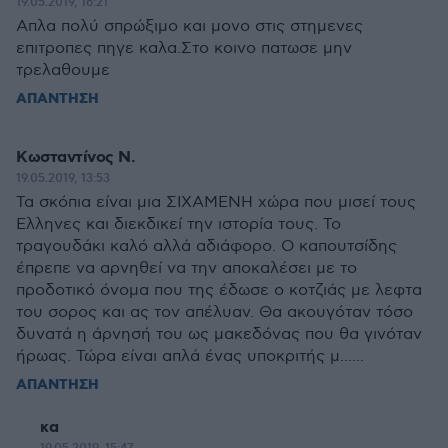
19.05.2019, 16:21
Απλα πολύ σπρώξιμο και μονο στις στημενες
επιτροπες πηγε καλα.Στο κοινο πατωσε μην
τρελαθουμε
ΑΠΑΝΤΗΣΗ
Κωσταντίνος Ν.
19.05.2019, 13:53
Τα σκόπια είναι μια ΣΙΧΑΜΕΝΗ χώρα που μισεί τους
Ελληνες και διεκδικεί την ιστορία τους. Το
τραγουδάκι καλό αλλά αδιάφορο. Ο καπουτσίδης
έπρεπε να αρνηθεί να την αποκαλέσει με το
προδοτικό όνομα που της έδωσε ο κοτζιάς με λεφτα
του σορος και ας τον απέλυαν. Θα ακουγόταν τόσο
δυνατά η άρνησή του ως μακεδόνας που θα γινόταν
ήρωας. Τώρα είναι απλά ένας υποκριτής μ......
ΑΠΑΝΤΗΣΗ
κα