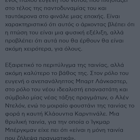
ενός Ιταλού ευγενή του νότου, που πλησιάζει
στο τέλος της παντοδυναμίας του και
ταυτόχρονα στο φινάλε μιας εποχής. Είναι
χαρακτηριστικό ότι αυτός ο άρχοντας βλέπει ότι
η πτώση του είναι μια φυσική εξέλιξη, αλλά
προβλέπει ότι αυτά που θα έρθουν θα είναι
ακόμη χειρότερα, για όλους.
Εξαιρετικό το περιτύλιγμα της ταινίας, αλλά
ακόμη καλύτερο το βάθος της. Στον ρόλο του
ευγενή ο ανεπανάληπτος Μπαρτ Λάνκαστερ,
στο ρόλο του νέου ιδεαλιστή επαναστάτη και
σύμβολο μίας νέας τάξης πραγμάτων, ο Αλέν
Ντελόν, ενώ το μοιραίο φουστάνι της ταινίας το
φορά η καυτή Κλάουντια Καρντινάλε. Μια
θρυλική ταινία, για την οποία ο Ίγκμαρ
Μπέργκμαν είχε πει ότι «είναι η μόνη ταινία
που ζήλεψα πραγματικά».