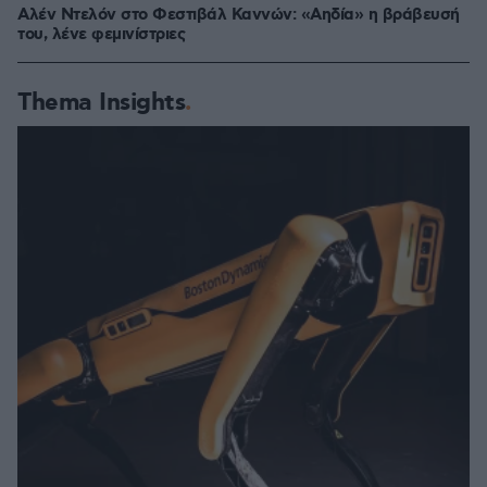
Αλέν Ντελόν στο Φεστιβάλ Καννών: «Αηδία» η βράβευσή
του, λένε φεμινίστριες
Thema Insights