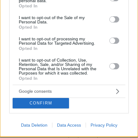
personal data.
grant or deny consent to Google and its third-party tags to
Opted In
Ναταλί, μια φλογερή γυναίκα, μαροκινής
use your data for below specified purposes in below Google
καταγωγής και λίγο μετά κυρία Ντελόν, αφού
consent section.
I want to opt-out of the Sale of my
Personal Data.
μαζί της έκανε τον πρώτο του γάμο,
Opted In
αποκτώντας τον Άντονι. Μετά από τρία χρόνια
πάθους και μεγάλων καυγάδων θα χωρίσουν.
I want to opt-out of processing my
Personal Data for Targeted Advertising.
Opted In
Στη συνέχεια θα γνωρίσει την Μιρέιγ Νταρκ,
I want to opt-out of Collection, Use,
την οποία συνάντησε στα γυρίσματα κάποιας
Retention, Sale, and/or Sharing of my
Personal Data that Is Unrelated with the
ταινίας, αλλά δεν την παντρεύτηκε ποτέ. Την
Purposes for which it was collected.
Opted In
εποχή εκείνη θα γνωρίσει ακόμη πολλές
ηθοποιούς - από σταρ και στάρλετ μέχρι και
Google consents
άγνωστες κοπέλες των κινηματογραφικών
συνεργείων- και θα ζήσει μαζί τους ερωτικές
CONFIRM
περιπέτειες. Μερικές απ' τις γνωστότερες
περιπέτειές του είναι με την Αν Παριγιό, την
Data Deletion
Data Access
Privacy Policy
Μαριάν Φέιθφουλ, την Νταλιντά, την Τζέιν
Φόντα, ενώ το 1987 θα γνωρίσει την κατά πολύ