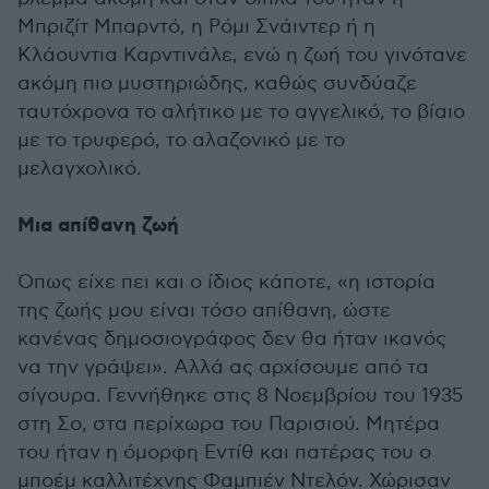
Μπριζίτ Μπαρντό, η Ρόμι Σνάιντερ ή η
Κλάουντια Καρντινάλε, ενώ η ζωή του γινότανε
ακόμη πιο μυστηριώδης, καθώς συνδύαζε
ταυτόχρονα το αλήτικο με το αγγελικό, το βίαιο
με το τρυφερό, το αλαζονικό με το
μελαγχολικό.
Μια απίθανη ζωή
Όπως είχε πει και ο ίδιος κάποτε, «η ιστορία
της ζωής μου είναι τόσο απίθανη, ώστε
κανένας δημοσιογράφος δεν θα ήταν ικανός
να την γράψει». Αλλά ας αρχίσουμε από τα
σίγουρα. Γεννήθηκε στις 8 Νοεμβρίου του 1935
στη Σο, στα περίχωρα του Παρισιού. Μητέρα
του ήταν η όμορφη Εντίθ και πατέρας του ο
μποέμ καλλιτέχνης Φαμπιέν Ντελόν. Χώρισαν