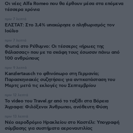
Οι νέες Alfa Romeo που θα έρθουν μέσα στα επόμενα
τέσσερα χρόνια
πριν 7 λεπτά
ΕΛΣΤΑΤ: Στο 3,4% υποχώρησε ο πληθωρισμός τον
Ιούλιο
πριν 7 λεπτά
Φωτιά στο Ρέθυμνο: Οι τέσσερις «ήρωες της
θάλασσας» που με τα σκάφη τους έσωσαν πάνω από
100 ανθρώπους
πριν 9 λεπτά
Kanzlertausch το φθινόπωρο στη Γερμανία;
Παρασκηνιακές συζητήσεις για αντικατάσταση του
Μερτς μετά τις εκλογές του Σεπτεμβρίου
πριν 12 λεπτά
To video του Travel.gr από το ταξίδι στα Βόρεια
Άγραφα: Φιλόξενοι Άνθρωποι, ανόθευτη Φύση
πριν 13 λεπτά
Νέο αεροδρόμιο Ηρακλείου στο Καστέλι: Υπογραφή
σύμβασης για συστήματα αεροναυτιλίας