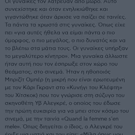
Οι γυναίκες τον λάτρευαν από μωρό. Αυτό
συνεχίστηκε και όταν ενηλικιώθηκε και
γιγαντώθηκε όταν άρχισε να παίζει σε ταινίες.
Τα πάντα τα χρωστά στις γυναίκες. Όπως είχε
πει «για αυτές ήθελα να είμαι πάντα ο πιο
όμορφος, ο πιο μεγάλος, ο πιο δυνατός και να
το βλέπω στα μάτια τους. Οι γυναίκες υπήρξαν
το μεγαλύτερο κίνητρο». Μια γυναίκα άλλωστε
ήταν αυτή που τον έσπρωξε στον χώρο του
θεάματος, στο σινεμά. Ήταν η ηθοποιός
Μπριζίτ Ομπέρ (η μικρή που είναι ερωτευμένη
με τον Κάρι Γκραντ στο «Κυνήγι του Κλέφτη»
του Χίτσκοκ) που τον γνώρισε στη σύζυγο του
σκηνοθέτη Υβ Αλεγκρέ, ο οποίος του έδωσε
την πρώτη ευκαιρία για να μπει στον κόσμο του
σινεμά, με την ταινία «Quand la femme s'en
mele». Όπως διηγείται ο ίδιος, ο Αλεγκρέ του
έριξε μια ματιά και του είπε: «Μίλα όπως μου