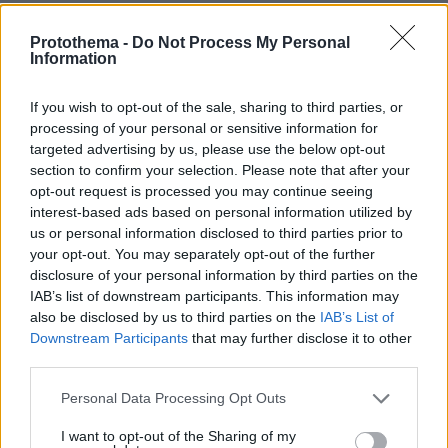
Ο πρώτος έρωτας με την Ρόμι Σνάιντερ
Protothema -
Do Not Process My Personal
Information
Άλλη μία ηθοποιός, η αξιολάτρευτη και
πρόωρα χαμένη, Ρόμι Σνάιντερ, τον βοήθησε,
If you wish to opt-out of the sale, sharing to third parties, or
processing of your personal or sensitive information for
επιβάλλοντάς τον, δίπλα της, ως πρωταγωνιστή
targeted advertising by us, please use the below opt-out
στην ταινία «Κριστίν». Οι δυο τους
section to confirm your selection. Please note that after your
ερωτεύθηκαν παθιασμένα κι έφτιαξαν ένα από
opt-out request is processed you may continue seeing
τα ωραιότερα ζευγάρια της ιστορίας του
interest-based ads based on personal information utilized by
us or personal information disclosed to third parties prior to
παγκόσμιου σινεμά. Έμειναν μαζί για πέντε
your opt-out. You may separately opt-out of the further
χρόνια. Πολλά χρόνια αργότερα, ο Ντελόν θα
disclosure of your personal information by third parties on the
πει ότι δεν ήταν ο μεγάλος έρωτας, αλλά ο
IAB’s list of downstream participants. This information may
πρώτος έρωτας γι' αυτόν και πρόσθεσε με
also be disclosed by us to third parties on the
IAB’s List of
Downstream Participants
that may further disclose it to other
νόημα ότι ήταν διαφορετικοί χαρακτήρες.
third parties.
Αυτός ουσιαστικά ένας άντρας που είχε μια
σκληρή παιδική και νεανική ζωή, που είχε
Please note that this website/app uses one or more Google
Personal Data Processing Opt Outs
services and may gather and store information including but
περάσει πολλά κι εκείνη μία Ευρωπαία σταρ,
not limited to your visit or usage behaviour. You may click to
I want to opt-out of the Sharing of my
που παρέμενε παιδί. Το 1963 γνωρίζει τη