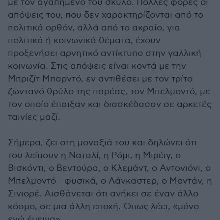
με τον αγαπημένο του σκύλο. Πολλές φορές οι
απόψεις του, που δεν χαρακτηρίζονται από το
πολιτικά ορθόν, αλλά από το ακραίο, για
πολιτικά ή κοινωνικά θέματα, έχουν
προξενήσει αρνητικό αντίκτυπο στην γαλλική
κοινωνία. Στις απόψεις είναι κοντά με την
Μπριζίτ Μπαρντό, εν αντιθέσει με τον τρίτο
ζωντανό θρύλο της παρέας, τον Μπελμοντό, με
τον οποίο έπαιξαν και διασκέδασαν σε αρκετές
ταινίες μαζί.
Σήμερα, ζει στη μοναξιά του και δηλώνει ότι
του λείπουν η Ναταλί, η Ρόμι, η Μιρέιγ, ο
Βισκόντι, ο Βεντούρα, ο Κλεμάντ, ο Αντονιόνι, ο
Μπελμοντό - φυσικά, ο Λάνκαστερ, ο Μοντάν, η
Σινιορέ. Αισθάνεται ότι ανήκει σε έναν άλλο
κόσμο, σε μια άλλη εποχή. Όπως λέει, «μόνο
εγώ έμεινα».