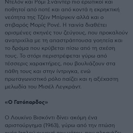
Ντελόν και Ρόμι Σνάιντερ πιο ερωτικοί και
ποθητοί από ποτέ και από κοντά η εκρηκτική
νεότητα της Τζέιν Μπίργκιν αλλά και ο
στιβαρός Μορίς Ρονέ. Η ταινία διαθέτει
ορισμένες σκηνές του ζεύγους, που προκαλούν
ανατριχίλα με τη απαστράπτουσα γοητεία και
το δράμα που κρύβεται πίσω από τη σχέση
τους. Το στόρι περιστρέφεται γύρω από
τέσσερις χαρακτήρες, που βουλιάζουν στα
πάθη τους και στην ίντριγκα, ενώ
πρωταγωνιστικό ρόλο παίζει και η αξέχαστη
μελωδία του Μισέλ Λεγκράντ.
«Ο Γατόπαρδος»
Ο Λουκίνο Βισκόντι δίνει ακόμη ένα
αριστούργημα (1963), γύρω από την πτώση