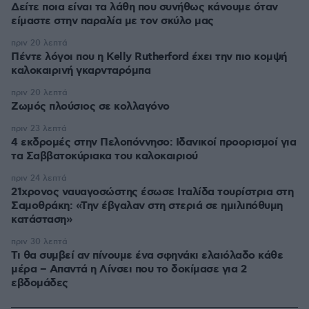
Δείτε ποια είναι τα λάθη που συνήθως κάνουμε όταν
είμαστε στην παραλία με τον σκύλο μας
πριν 20 λεπτά
Πέντε λόγοι που η Kelly Rutherford έχει την πιο κομψή
καλοκαιρινή γκαρνταρόμπα
πριν 20 λεπτά
Ζωμός πλούσιος σε κολλαγόνο
πριν 23 λεπτά
4 εκδρομές στην Πελοπόννησο: Ιδανικοί προορισμοί για
τα Σαββατοκύριακα του καλοκαιριού
πριν 24 λεπτά
21χρονος ναυαγοσώστης έσωσε Ιταλίδα τουρίστρια στη
Σαμοθράκη: «Την έβγαλαν στη στεριά σε ημιλιπόθυμη
κατάσταση»
πριν 30 λεπτά
Τι θα συμβεί αν πίνουμε ένα σφηνάκι ελαιόλαδο κάθε
μέρα – Απαντά η Λίνσει που το δοκίμασε για 2
εβδομάδες