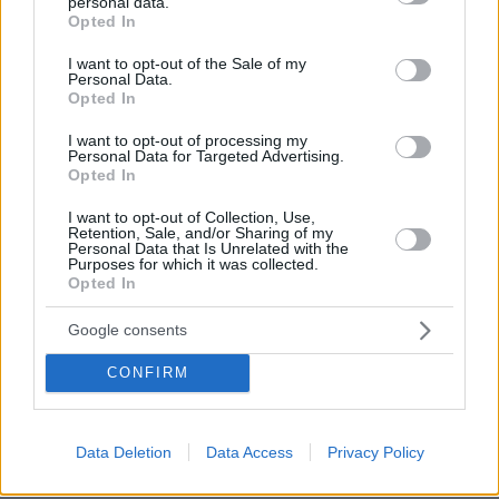
personal data.
grant or deny consent to Google and its third-party tags to
δημοσιοτητας τι ειναι μια μικρη δοση καφριλας...?
Opted In
use your data for below specified purposes in below Google
ΑΠΑΝΤΗΣΗ
consent section.
I want to opt-out of the Sale of my
Personal Data.
Opted In
I want to opt-out of processing my
Personal Data for Targeted Advertising.
Σιγά μην απολογηθείς κιόλας
Opted In
18.06.2026, 15:11
επειδή δεν ήθελες οικογενεια. Σε φόρτωσε τύψεις...!
I want to opt-out of Collection, Use,
Retention, Sale, and/or Sharing of my
Μην είσαι χαζός!
Personal Data that Is Unrelated with the
Purposes for which it was collected.
ΑΠΑΝΤΗΣΗ
Opted In
Σπιτωθηκε ομως
Google consents
18.06.2026, 16:42
Στο δικο της σπιτι τζαμπ
CONFIRM
ΑΠΑΝΤΗΣΗ
Data Deletion
Data Access
Privacy Policy
Ρε δε μας
18.06.2026, 14:32