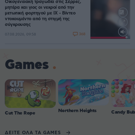
Οικογενειακή τραγωδία στις Σέρρες,
μητέρα και γιος οι νεκροί από την
μετωπική φορτηγού με ΙΧ - Βίντεο
ντοκουμέντο από τη στιγμή της
σύγκρουσης
368
07.08.2026, 09:58
Loaded
:
100.00%
Games
Northern Heights
Candy Bub
Cut The Rope
ΔΕΙΤΕ ΟΛΑ ΤΑ GAMES