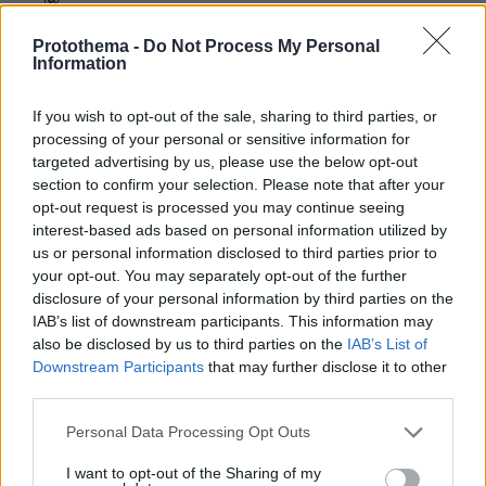
18.06.2026, 17:15
Protothema -
Do Not Process My Personal
Μια χαρά θα κάνει αυτός οικογένεια στο μέλλον,
Information
άντρας είναι και σε καλή ηλικία. Η άλλη είχε
σκυλιασει γιατί κόντευε τα 40.
If you wish to opt-out of the sale, sharing to third parties, or
ΑΠΑΝΤΗΣΗ
processing of your personal or sensitive information for
targeted advertising by us, please use the below opt-out
section to confirm your selection. Please note that after your
Σα να το μετανοιωσες....
opt-out request is processed you may continue seeing
18.06.2026, 16:05
interest-based ads based on personal information utilized by
Αλλα τωρα, παει το πουλακι, πεταξε....
us or personal information disclosed to third parties prior to
ΑΠΑΝΤΗΣΗ
your opt-out. You may separately opt-out of the further
disclosure of your personal information by third parties on the
IAB’s list of downstream participants. This information may
Ας του πει καποιος...
also be disclosed by us to third parties on the
IAB’s List of
18.06.2026, 15:53
Downstream Participants
that may further disclose it to other
οτι στοιχειωδεις κανονες πολιτισμου, ευγενειας,
third parties.
λογικης, και "αντρικης" συμπεριφορας επιβαλλουν να
Please note that this website/app uses one or more Google
μην σχολιαζουμε σχεσεις με πρωην οταν αυτες ειναι
Personal Data Processing Opt Outs
services and may gather and store information including but
πια παντρεμενες. Φερνουμε σε δυσκολη θεση ολη
not limited to your visit or usage behaviour. You may click to
I want to opt-out of the Sharing of my
την οικογενεια της. Αλλα μπρος σε λιγα λεπτα