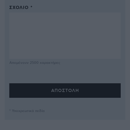
ΣΧΌΛΙΟ *
Απομένουν
2500
χαρακτήρες
* Υποχρεωτικά πεδία