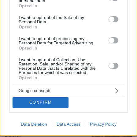
personal data.
grant or deny consent to Google and its third-party tags to
Opted In
use your data for below specified purposes in below Google
consent section.
I want to opt-out of the Sale of my
Personal Data.
Opted In
08.08.2026, 10:26
Τι έγραφαν οι ξένοι ανταποκριτές σε
I want to opt-out of processing my
τηλεγραφήματά τους από τη Μικρά Ασία το 1921
Personal Data for Targeted Advertising.
Opted In
I want to opt-out of Collection, Use,
Σε 57χρονη γυναίκα ανήκει η σορός
Retention, Sale, and/or Sharing of my
στον Λυκαβηττό, από πτώση ο
Personal Data that Is Unrelated with the
θάνατος
Purposes for which it was collected.
Opted In
28
08.08.2026, 15:07
Google consents
CONFIRM
Το «σκουλήκι του διαβόλου» που ζει
1,3 χιλιόμετρα κάτω από τη Γη και
Data Deletion
Data Access
Privacy Policy
αλλάζει όσα γνωρίζαμε για τη ζωή:
«Οι άνθρωποι δεν κυβερνάμε τον
κόσμο»