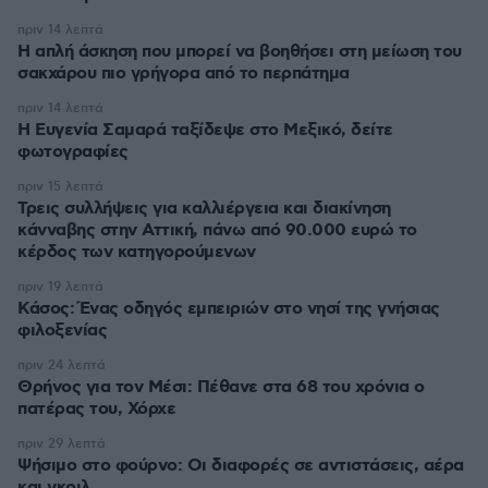
πριν 14 λεπτά
Η απλή άσκηση που μπορεί να βοηθήσει στη μείωση του
σακχάρου πιο γρήγορα από το περπάτημα
πριν 14 λεπτά
Η Ευγενία Σαμαρά ταξίδεψε στο Μεξικό, δείτε
φωτογραφίες
πριν 15 λεπτά
Τρεις συλλήψεις για καλλιέργεια και διακίνηση
κάνναβης στην Αττική, πάνω από 90.000 ευρώ το
κέρδος των κατηγορούμενων
πριν 19 λεπτά
Κάσος: Ένας οδηγός εμπειριών στο νησί της γνήσιας
φιλοξενίας
πριν 24 λεπτά
Θρήνος για τον Μέσι: Πέθανε στα 68 του χρόνια ο
πατέρας του, Χόρχε
πριν 29 λεπτά
Ψήσιμο στο φούρνο: Οι διαφορές σε αντιστάσεις, αέρα
και γκριλ