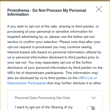
κατηγορία για φόνο: Η σκοτεινή διαδρομή του
26χρονου Αφγανού που σκότωσε τη Βρετανίδα
Protothema -
Do Not Process My Personal
στην Κυψέλη
Information
If you wish to opt-out of the sale, sharing to third parties, or
processing of your personal or sensitive information for
targeted advertising by us, please use the below opt-out
section to confirm your selection. Please note that after your
opt-out request is processed you may continue seeing
interest-based ads based on personal information utilized by
us or personal information disclosed to third parties prior to
your opt-out. You may separately opt-out of the further
disclosure of your personal information by third parties on the
IAB’s list of downstream participants. This information may
also be disclosed by us to third parties on the
IAB’s List of
Downstream Participants
that may further disclose it to other
third parties.
Please note that this website/app uses one or more Google
Personal Data Processing Opt Outs
services and may gather and store information including but
not limited to your visit or usage behaviour. You may click to
I want to opt-out of the Sharing of my